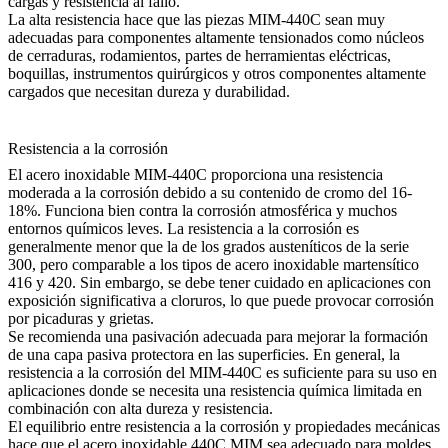
cargas y resistencia al fallo.
La alta resistencia hace que las piezas MIM-440C sean muy
adecuadas para componentes altamente tensionados como núcleos
de cerraduras, rodamientos, partes de herramientas eléctricas,
boquillas, instrumentos quirúrgicos y otros componentes altamente
cargados que necesitan dureza y durabilidad.
Resistencia a la corrosión
El acero inoxidable MIM-440C proporciona una resistencia
moderada a la corrosión debido a su contenido de cromo del 16-
18%. Funciona bien contra la corrosión atmosférica y muchos
entornos químicos leves. La resistencia a la corrosión es
generalmente menor que la de los
grados austeníticos de la serie
300
, pero comparable a los
tipos de acero inoxidable martensítico
416 y 420
. Sin embargo, se debe tener cuidado en aplicaciones con
exposición significativa a cloruros, lo que puede provocar corrosión
por picaduras y grietas.
Se recomienda una
pasivación
adecuada para mejorar la formación
de una capa pasiva protectora en las superficies. En general, la
resistencia a la corrosión del MIM-440C es suficiente para su uso en
aplicaciones donde se necesita una resistencia química limitada en
combinación con alta dureza y resistencia.
El equilibrio entre resistencia a la corrosión y propiedades mecánicas
hace que el acero inoxidable 440C MIM sea adecuado para moldes