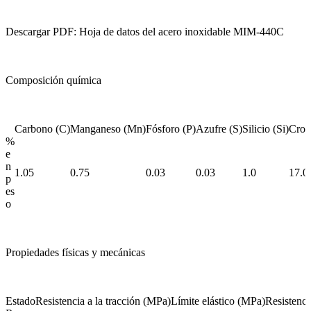
Descargar PDF: Hoja de datos del acero inoxidable MIM-440C
Composición química
Carbono (C)
Manganeso (Mn)
Fósforo (P)
Azufre (S)
Silicio (Si)
Crom
%
e
n
1.05
0.75
0.03
0.03
1.0
17.0
p
es
o
Propiedades físicas y mecánicas
Estado
Resistencia a la tracción (MPa)
Límite elástico (MPa)
Resistenci