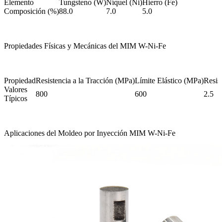
Elemento
Tungsteno (W)
Níquel (Ni)
Hierro (Fe)
Composición (%)
88.0
7.0
5.0
Propiedades Físicas y Mecánicas del MIM W-Ni-Fe
Propiedad
Resistencia a la Tracción (MPa)
Límite Elástico (MPa)
Resis
Valores
800
600
2.5
Típicos
Aplicaciones del Moldeo por Inyección MIM W-Ni-Fe