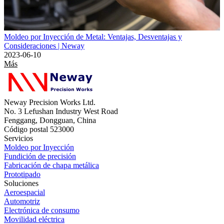
Moldeo por Inyección de Metal: Ventajas, Desventajas y
Consideraciones | Neway
2023-06-10
Más
Neway Precision Works Ltd.
No. 3 Lefushan Industry West Road
Fenggang, Dongguan, China
Código postal 523000
Servicios
Moldeo por Inyección
Fundición de precisión
Fabricación de chapa metálica
Prototipado
Soluciones
Aeroespacial
Automotriz
Electrónica de consumo
Movilidad eléctrica