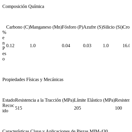
Composición Química
Carbono (C)
Manganeso (Mn)
Fósforo (P)
Azufre (S)
Silicio (Si)
Crom
%
e
n
0.12
1.0
0.04
0.03
1.0
16.0
P
es
o
Propiedades Físicas y Mecánicas
Estado
Resistencia a la Tracción (MPa)
Límite Elástico (MPa)
Resistenc
Recoc
515
205
100
ido
Características Clave y Aplicaciones de Piezas MIM-430