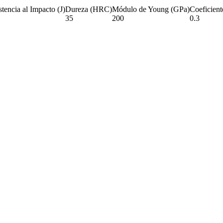
stencia al Impacto (J)
Dureza (HRC)
Módulo de Young (GPa)
Coeficient
35
200
0.3