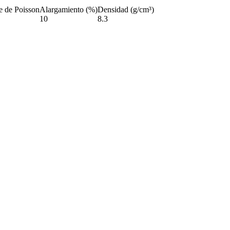
e de Poisson
Alargamiento (%)
Densidad (g/cm³)
10
8.3