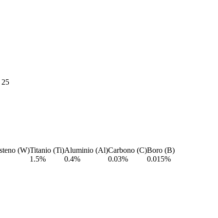
 25
steno (W)
Titanio (Ti)
Aluminio (Al)
Carbono (C)
Boro (B)
1.5%
0.4%
0.03%
0.015%