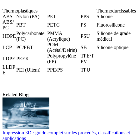
Thermoplastiques
Thermodurcissables
ABS
Nylon (PA)
PET
PPS
Silicone
ABS/
PBT
PETG
PS
Fluorosilicone
PC
Polycarbonate
PMMA
Silicone de grade
HDPE
PSU
(PC)
(Acrylique)
médical
POM
LCP
PC/PBT
SB
Silicone optique
(Acétal/Delrin)
Polypropylène
TPE/T
LDPE
PEEK
(PP)
PV
LLDP
PEI (Ultem)
PPE/PS
TPU
E
Related Blogs
Impression 3D : guide complet sur les procédés, classifications et
applications