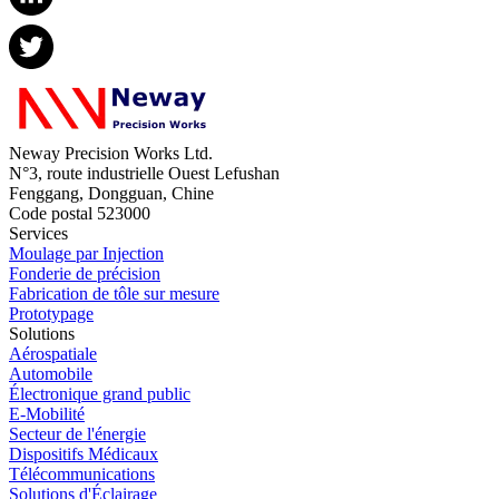
Neway Precision Works Ltd.
N°3, route industrielle Ouest Lefushan
Fenggang, Dongguan, Chine
Code postal 523000
Services
Moulage par Injection
Fonderie de précision
Fabrication de tôle sur mesure
Prototypage
Solutions
Aérospatiale
Automobile
Électronique grand public
E-Mobilité
Secteur de l'énergie
Dispositifs Médicaux
Télécommunications
Solutions d'Éclairage