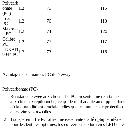
Polycarb
onate
1.2
75
115
(PC)
Lexan
1.2
76
118
PC
Makrolo
1.2
74
120
n PC
Calibre
1.2
77
117
PC
LEXAN
1.2
73
116
9034 PC
Avantages des nuances PC de Neway
Polycarbonate (PC)
Résistance élevée aux chocs
: Le PC présente une résistance
aux chocs exceptionnelle, ce qui le rend adapté aux applications
où la durabilité est cruciale, telles que les lunettes de protection
et les vitres pare-balles.
Transparent
: Le PC offre une excellente clarté optique, idéale
pour les lentilles optiques, les couvercles de lumières LED et les