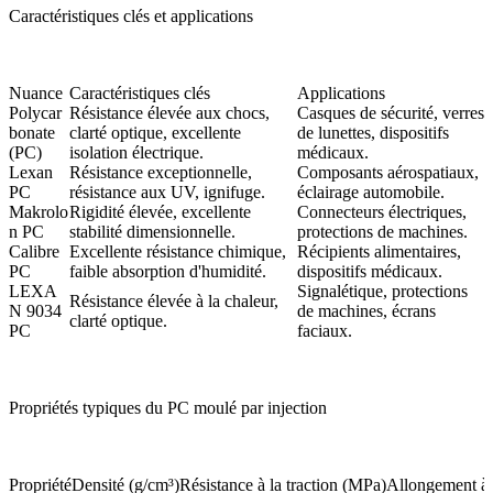
Caractéristiques clés et applications
Nuance
Caractéristiques clés
Applications
Polycar
Résistance élevée aux chocs,
Casques de sécurité, verres
bonate
clarté optique, excellente
de lunettes, dispositifs
(PC)
isolation électrique.
médicaux.
Lexan
Résistance exceptionnelle,
Composants aérospatiaux,
PC
résistance aux UV, ignifuge.
éclairage automobile.
Makrolo
Rigidité élevée, excellente
Connecteurs électriques,
n PC
stabilité dimensionnelle.
protections de machines.
Calibre
Excellente résistance chimique,
Récipients alimentaires,
PC
faible absorption d'humidité.
dispositifs médicaux.
LEXA
Signalétique, protections
Résistance élevée à la chaleur,
N 9034
de machines, écrans
clarté optique.
PC
faciaux.
Propriétés typiques du PC moulé par injection
Propriété
Densité (g/cm³)
Résistance à la traction (MPa)
Allongement à l