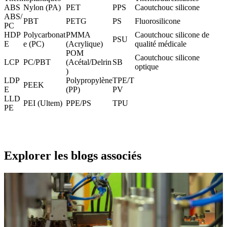
ABS
Nylon (PA)
PET
PPS
Caoutchouc silicone
ABS/
PBT
PETG
PS
Fluorosilicone
PC
HDP
Polycarbonat
PMMA
Caoutchouc silicone de
PSU
E
e (PC
)
(Acrylique)
qualité médicale
POM
Caoutchouc silicone
LCP
PC/PBT
(Acétal/Delrin
SB
optique
)
LDP
Polypropylène
TPE/T
PEEK
E
(PP)
PV
LLD
PEI (Ultem
)
PPE/PS
TPU
PE
Explorer les blogs associés