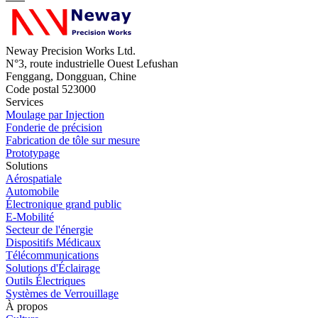
Neway Precision Works Ltd.
N°3, route industrielle Ouest Lefushan
Fenggang, Dongguan, Chine
Code postal 523000
Services
Moulage par Injection
Fonderie de précision
Fabrication de tôle sur mesure
Prototypage
Solutions
Aérospatiale
Automobile
Électronique grand public
E-Mobilité
Secteur de l'énergie
Dispositifs Médicaux
Télécommunications
Solutions d'Éclairage
Outils Électriques
Systèmes de Verrouillage
À propos