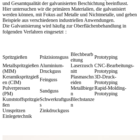
und Gesamtqualität der galvanisierten Beschichtung beeinflusst.
Hier untersuchen wir die primären Materialien, die galvanisiert
werden können, mit Fokus auf Metalle und Nichtmetalle, und geben
Beispiele aus verschiedenen industriellen Anwendungen.
Die Galvanisierung wird häufig zur Oberflächenbehandlung in
folgenden Verfahren eingesetzt：
Blechbearb
Spritzgießen
Präzisionsguss
Prototyping
eitung
Metallspritzgießen
Aluminium-
Laserzusch
CNC-Bearbeitungs-
(MIM)
Druckguss
nitt
Prototyping
Keramikspritzgieß
Plasmaschn
3D-Druck-
Feinguss
en (CIM)
eiden
Prototyping
Pulverpressen
Metallbiege
Rapid-Molding-
Sandguss
(PM)
n
Prototyping
Kunststoffspritzgie
Schwerkraftgus
Blechstanze
ßen
s
n
Umspritzen
Zinkdruckguss
Einlegetechnik