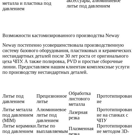
аксессуары, алюминиевое
металла и пластика под
литье под давлением
давлением
Возможности кастомизированного производства Neway
Neway постепенно усовершенствовала производственную
систему базового оборудования, пластиковых и керамических
нестандартных деталей после 30 лет роста от оригинального
цеха ЧПУ. А также полировка, PVD и простые сборочные
линии. Предоставляем нашим клиентам комплексные услуги
по производству нестандартных деталей.
Обработка
Литье под
Прецизионное
Прототипирован
листового
давлением
литье
ие
металла
Литье металла
Алюминиевое
Прототипирован
Лазерная
под давлением
литье под
ие на станках с
резка
(MIM)
давлением
ЧПУ
Литье керамики
Литье по
Прототипирован
Плазменная
под давлением
выплавляемым
ие методом 3D-
резка