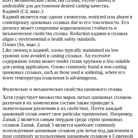
affect механические свойства сплава, excess свинец is
undesirable для достижения desired casting качества.
Кадмий (Cd, макс.):
Кадмий является еще одним элементом, restricted или absent в
contemporary цинковых сплавах due to его токсичности. Его
presence может compromise коррозионную стойкость и
механические свойства сплава. Reduction кадмия в сплавах
aligns с environmental и health safety standards.
Олово (Sn, макс.):
Like свинец и кадмий, олово typically maintained на low
уровнях или avoided в casting сплавах. An excessive
содержание олова может render сплав хрупким и less suitable
для casting applications. Олово commonly found в non-casting
цинковых сплавах, such as those used в soldering, where его
lower температура плавления is advantageous.
Физические и механические свойства цинкового сплава
Хотя существует множество марок литых цинковых сплавов,
различия в их химическом составе также приводят к
значительным различиям в их свойствах. Почти каждый
цинковый сплав имеет свое particular применение. Например,
Zamak 2 является самым твердым среди серии цинковых
сплавов Zamak. Zamak 3 является наиболее commonly
используемым цинковым сплавом для литья под давлением и
most commonly используемым цинковым сплавом в Северной