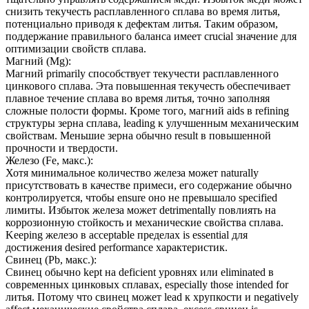
снизить текучесть расплавленного сплава во время литья,
потенциально приводя к дефектам литья. Таким образом,
поддержание правильного баланса имеет crucial значение для
оптимизации свойств сплава.
Магний (Mg):
Магний primarily способствует текучести расплавленного
цинкового сплава. Эта повышенная текучесть обеспечивает
плавное течение сплава во время литья, точно заполняя
сложные полости формы. Кроме того, магний aids в refining
структуры зерна сплава, leading к улучшенным механическим
свойствам. Меньшие зерна обычно result в повышенной
прочности и твердости.
Железо (Fe, макс.):
Хотя минимальное количество железа может naturally
присутствовать в качестве примеси, его содержание обычно
контролируется, чтобы ensure оно не превышало specified
лимиты. Избыток железа может detrimentally повлиять на
коррозионную стойкость и механические свойства сплава.
Keeping железо в acceptable пределах is essential для
достижения desired performance характеристик.
Свинец (Pb, макс.):
Свинец обычно kept на deficient уровнях или eliminated в
современных цинковых сплавах, especially those intended for
литья. Потому что свинец может lead к хрупкости и negatively