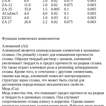
ZA-8
8.0
2.0
0.02
0.075
0.003
ZA-12
11.0
1.0
0.02
0.075
0.003
ZA-35
35.0
1.5
0.005
0.1
0.005
ACuZinc5
4.0
4.0
0.02
0.1
0.003
EZAC
4.0
1.0
0.03
0.1
0.003
ZA 27
26.0
2.2
0.02
0.075
0.003
Функция химических компонентов
Алюминий (Al):
Алюминий является универсальным элементом в цинковых
сплавах. Он primarily служит для повышения прочности
сплава. Образуя твердый раствор с цинком, алюминий
увеличивает твердость и предел прочности на разрыв сплава.
Он также играет ключевую роль в promoting затвердевания
сплава. Кроме того, в сочетании с другими элементами,
такими как медь, алюминий помогает контролировать
структуру зерна сплава, что может быть crucial для
достижения определенных механических свойств.
Медь (Cu):
Медь известна тем, что повышает предел прочности на разрыв
и твердость в цинковых сплавах. Она улучшает
сопротивление сплава износу и коррозии. Однако важно
тщательно управлять содержанием меди. Избыток меди может