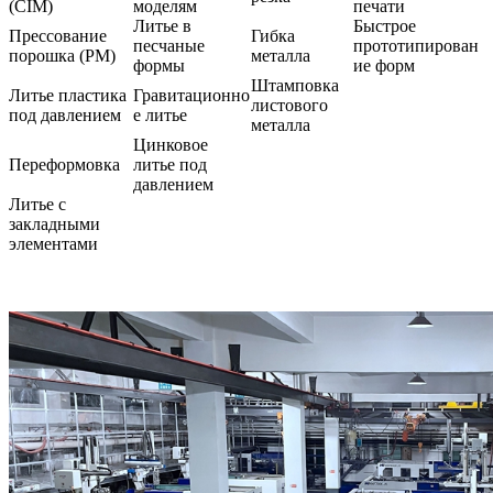
(CIM)
моделям
печати
Литье в
Быстрое
Прессование
Гибка
песчаные
прототипирован
порошка (PM)
металла
формы
ие форм
Штамповка
Литье пластика
Гравитационно
листового
под давлением
е литье
металла
Цинковое
Переформовка
литье под
давлением
Литье с
закладными
элементами