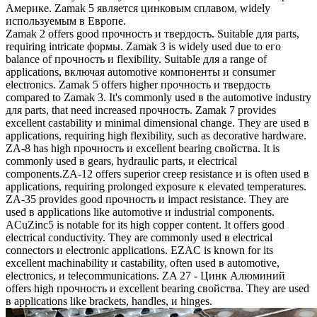
Америке. Zamak 5 является цинковым сплавом, widely
используемым в Европе.
Zamak 2 offers good прочность и твердость. Suitable для parts,
requiring intricate формы. Zamak 3 is widely used due to его
balance of прочность и flexibility. Suitable для a range of
applications, включая automotive компоненты и consumer
electronics. Zamak 5 offers higher прочность и твердость
compared to Zamak 3. It's commonly used в the automotive industry
для parts, that need increased прочность. Zamak 7 provides
excellent castability и minimal dimensional change. They are used в
applications, requiring high flexibility, such as decorative hardware.
ZA-8 has high прочность и excellent bearing свойства. It is
commonly used в gears, hydraulic parts, и electrical
components.ZA-12 offers superior creep resistance и is often used в
applications, requiring prolonged exposure к elevated temperatures.
ZA-35 provides good прочность и impact resistance. They are
used в applications like automotive и industrial components.
ACuZinc5 is notable for its high copper content. It offers good
electrical conductivity. They are commonly used в electrical
connectors и electronic applications. EZAC is known for its
excellent machinability и castability, often used в automotive,
electronics, и telecommunications. ZA 27 - Цинк Алюминий
offers high прочность и excellent bearing свойства. They are used
в applications like brackets, handles, и hinges.