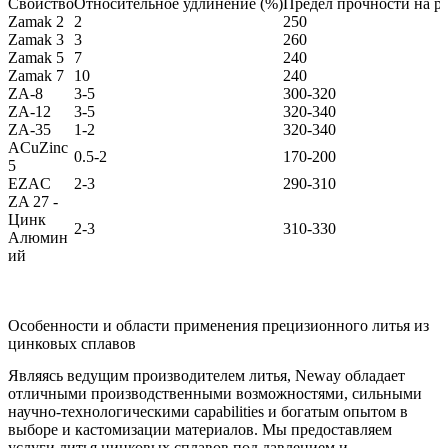
Свойство
Относительное удлинение (%)
Предел прочности на р
Zamak 2
2
250
Zamak 3
3
260
Zamak 5
7
240
Zamak 7
10
240
ZA-8
3-5
300-320
ZA-12
3-5
320-340
ZA-35
1-2
320-340
ACuZinc
0.5-2
170-200
5
EZAC
2-3
290-310
ZA 27 -
Цинк
2-3
310-330
Алюмин
ий
Особенности и области применения прецизионного литья из
цинковых сплавов
Являясь ведущим производителем литья, Neway обладает
отличными производственными возможностями, сильными
научно-технологическими capabilities и богатым опытом в
выборе и кастомизации материалов. Мы предоставляем
услуги литья цинковых сплавов под давлением и