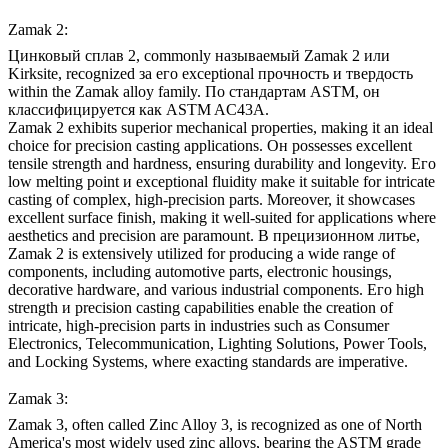
Zamak 2:
Цинковый сплав 2, commonly называемый Zamak 2 или
Kirksite, recognized за его exceptional прочность и твердость
within the Zamak alloy family. По стандартам ASTM, он
классифицируется как ASTM AC43A.
Zamak 2 exhibits superior mechanical properties, making it an ideal
choice for precision casting applications. Он possesses excellent
tensile strength and hardness, ensuring durability and longevity. Его
low melting point и exceptional fluidity make it suitable for intricate
casting of complex, high-precision parts. Moreover, it showcases
excellent surface finish, making it well-suited for applications where
aesthetics and precision are paramount. В прецизионном литье,
Zamak 2 is extensively utilized for producing a wide range of
components, including automotive parts, electronic housings,
decorative hardware, and various industrial components. Его high
strength и precision casting capabilities enable the creation of
intricate, high-precision parts in industries such as Consumer
Electronics, Telecommunication, Lighting Solutions, Power Tools,
and Locking Systems, where exacting standards are imperative.
Zamak 3:
Zamak 3, often called Zinc Alloy 3, is recognized as one of North
America's most widely used zinc alloys, bearing the ASTM grade