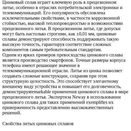
Цинковый сплав играет ключевую роль в прецизионном
литье, особенно в отраслях потребительской электроники и
телекоммуникаций. Его популярность обусловлена
исключительными свойствами, в частности коррозионной
стойкостью, высокой теплопроводностью и возможностями
прецизионного литья. В прецизионном литье, где допуски
могут быть настолько строгими, как ±0,01 мм, цинковые
сплавы демонстрируют способность поддерживать такую
высокую точность, гарантируя соответствие сложных
компонентов самым требовательным стандартам.
Одним из ярких примеров превосходства цинкового сплава
является производство смартфонов. Точные размеры корпуса
телефона имеют решающее значение в
телекоммуникационной отрасли. Литье из цинка позволяет
создавать сложные конструкции, сохраняя при этом
структурную целостность. Это способствует элегантному
внешнему виду устройства и повышает его долговечность,
демонстрируяremarkable применения цинкового сплава в мире
прецизионного литья. Экспертиза Neway в использовании
цинкового сплава для таких применений exemplifies их
приверженность предоставлению высококачественных
решений.
Свойства литых цинковых сплавов