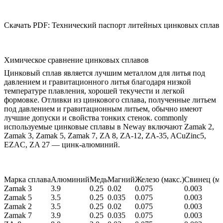
Скачать PDF: Технический паспорт литейных цинковых сплав
Химическое сравнение цинковых сплавов
Цинковый сплав является лучшим металлом для литья под
давлением и гравитационного литья благодаря низкой
температуре плавления, хорошей текучести и легкой
формовке. Отливки из цинкового сплава, полученные литьем
под давлением и гравитационным литьем, обычно имеют
лучшие допуски и свойства тонких стенок. commonly
используемые цинковые сплавы в Neway включают Zamak 2,
Zamak 3, Zamak 5, Zamak 7, ZA 8, ZA-12, ZA-35, ACuZinc5,
EZAC, ZA 27 — цинк-алюминий.
Марка сплава
Алюминий
Медь
Магний
Железо (макс.)
Свинец (ма
Zamak 3
3.9
0.25
0.02
0.075
0.003
Zamak 5
3.5
0.25
0.035
0.075
0.003
Zamak 2
3.5
0.25
0.02
0.075
0.003
Zamak 7
3.9
0.25
0.035
0.075
0.003