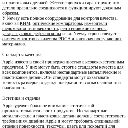
и пластиковых деталей. Жесткие допуски гарантируют, что
детали правильно соединяются и функционируют должным
образом.
У Neway есть полное оборудование для контроля качества,
включая
КИМ
,
оптические компараторы
,
измерители
шероховатости поверхности
,
рентгеновские сканеры
,
ультразвуковые дефектоскопы
и т.д. Neway строго следует
системам контроля качества PDCA и контроля поступающих
материалов
.
Стандарты качества
Apple известна своей приверженностью высококачественным
продуктам. У них могут быть строгие стандарты качества для
всех компонентов, включая нестандартные металлические и
пластиковые детали. Эти стандарты могут охватывать
точность размеров, отделку поверхности, согласованность и
надежность.
Эстетика и отделка
Apple уделяет большое внимание эстетической
привлекательности своих продуктов. Нестандартные
металлические и пластиковые детали должны соответствовать
требованиям дизайна Apple и могут требовать специальной
отделки поверхности, текстуры, цвета или покрытий для