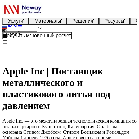
Услуги
Материалы
Решения
Ресурсы
О
Русский
Получить мгновенный расчет
Apple Inc | Поставщик
металлического и
пластикового литья под
давлением
Apple Inc. — это международная технологическая компания со
штаб-квартирой в Купертино, Калифорния. Она была
основана Стивом Джобсом, Стивом Возняком и Рональдом
Уэйном 1 апреля 1976 года. Apple известна своими