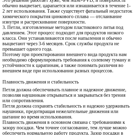
Это решение работает хуже, чем MIM+PVD, и поверхность
обычно выцветает, царапается или изнашивается в течение 1-
2 лет использования. Также существует фатальный недостаток
химического покрытия цинкового сплава — отслаивание
изнутри и растрескивание поверхности.
3.
Петли, изготовленные методом пластикового литья под
давлением
. Этот процесс подходит для продуктов низкого
класса. Они устанавливаются после напыления и обычно
выцветают через 3-6 месяцев. Срок службы продукта не
превышает одного года.
Поэтому при проектировании внешнего вида продукта нам
необходимо сформулировать требования к солевому туману и
устойчивости к царапинам, а также понимать различия во
внешнем виде при использовании разных процессов.
Плавность движения и стабильность
Петля должна обеспечивать плавное и надежное движение,
позволяя наушникам открываться и закрываться без трения
или сопротивления.
Петля должна сохранять стабильность и надежно удерживать
наушники, предотвращая нежелательные движения или
шатание во время использования.
Плавность движения в основном связана с требованиями к
зазору посадки. Чем точнее согласование, тем лучше можно
обеспечить нормальную работу продукта. Зазор посадки в