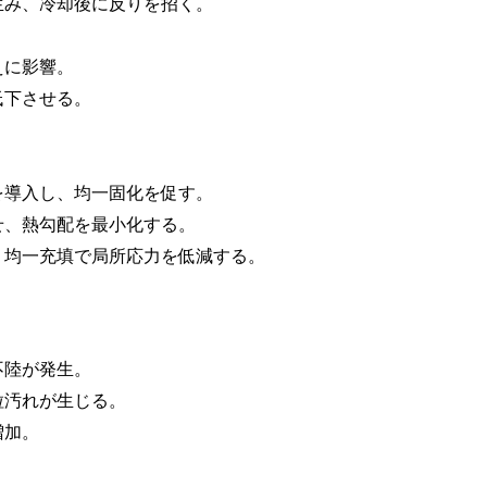
生み、冷却後に反りを招く。
えに影響。
低下させる。
。
を導入し、均一固化を促す。
せ、熱勾配を最小化する。
、均一充填で局所応力を低減する。
不陸が発生。
粒汚れが生じる。
増加。