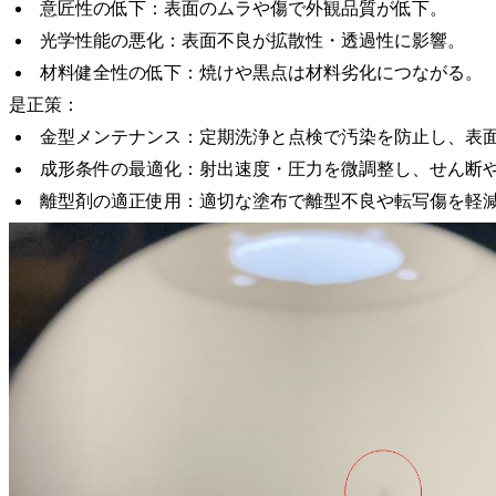
意匠性の低下：表面のムラや傷で外観品質が低下。
光学性能の悪化：表面不良が拡散性・透過性に影響。
材料健全性の低下：焼けや黒点は材料劣化につながる。
是正策：
金型メンテナンス：定期洗浄と点検で汚染を防止し、表
成形条件の最適化：射出速度・圧力を微調整し、せん断
離型剤の適正使用：適切な塗布で離型不良や転写傷を軽