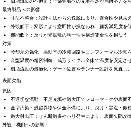
樹脂流動の不適正：一部領域への充填不足が局所応力を
最終製品への影響：
寸法不整合：設計寸法からの逸脱により、嵌合性や見栄
外観低下：変形により意匠性が損なわれ、顧客満足度を
機能低下：反りが光拡散の均一性や構造健全性を損なう
対策：
冷却系の強化：高効率の冷却回路やコンフォーマル冷却
金型温度の精密制御：成形サイクル全体で温度を安定さ
樹脂流動の最適化：ゲート位置やランナー設計を見直し
表面欠陥
原因：
不適切な流動：不足充填や過大圧でフローマークや表面
金型汚染：残留異物や保全不備により、焼け・黒点・微
過大射出圧：せん断過多やバリ発生により、表面欠陥が
外観・機能への影響：