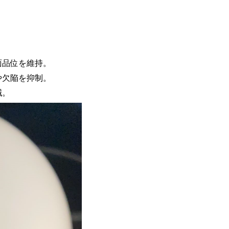
面品位を維持。
や欠陥を抑制。
減。