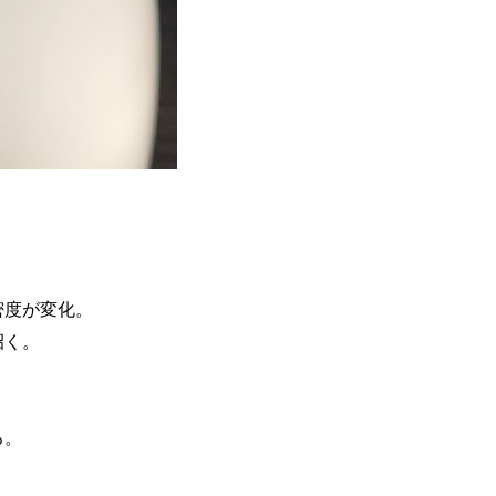
密度が変化。
招く。
る。