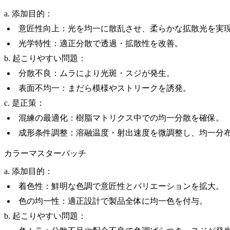
a. 添加目的：
意匠性向上：光を均一に散乱させ、柔らかな拡散光を実
光学特性：適正分散で透過・拡散性を改善。
b. 起こりやすい問題：
分散不良：ムラにより光斑・スジが発生。
表面不均一：まだら模様やストリークを誘発。
c. 是正策：
混練の最適化：樹脂マトリクス中での均一分散を確保。
成形条件調整：溶融温度・射出速度を微調整し、均一分
カラーマスターバッチ
a. 添加目的：
着色性：鮮明な色調で意匠性とバリエーションを拡大。
色の均一性：適正設計で製品全体に均一色を付与。
b. 起こりやすい問題：