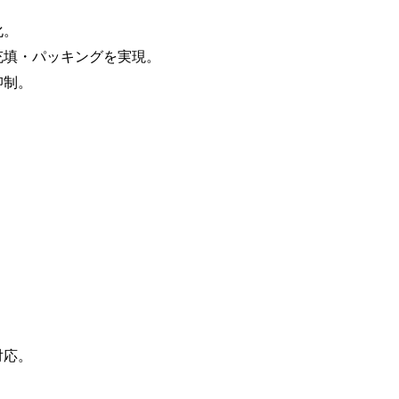
化。
充填・パッキングを実現。
抑制。
。
対応。