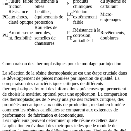
l'usure, faible
roulements à
produits
du système de
lon
S
friction
billes
chimiques
carburant
Résistance
Lentilles,
Friction
LC
Micro-
PC
aux chocs,
équipements de
extrêmement
P
engrenages
clarté optique
protection
faible
Roulettes de
Résistance à la
Amortisseme
meubles,
PT
Revêtements,
PU
corrosion,
nt, flexibilité
semelles de
FE
doublures
antiadhésif
chaussures
Comparaison des thermoplastiques pour le moulage par injection
La sélection de la résine thermoplastique est une étape cruciale dans
le développement de pièces moulées par injection de qualité. La
comparaison des caractéristiques critiques de différents
thermoplastiques fournit des informations précieuses qui permettent
de choisir le matériau optimal pour une application. La comparaison
des thermoplastiques de Neway analyse des facteurs critiques, des
propriétés mécaniques aux coûts de production, mettant en lumière
comment les résines candidates se comparent aux exigences de
performance, de fabrication et économiques.
Les ingénieurs peuvent déterminer quelle résine excellera dans
l'application en évaluant des métriques telles que le module de
traction, la température de déflexion sous charge, l'indice de fluidité