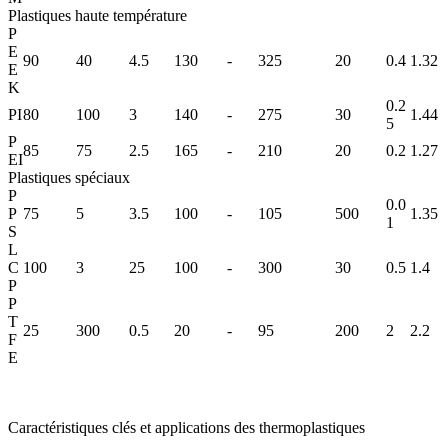
Plastiques haute température
P
E
90
40
4.5
130
-
325
20
0.4
1.32
E
K
0.2
PI
80
100
3
140
-
275
30
1.44
5
P
85
75
2.5
165
-
210
20
0.2
1.27
EI
Plastiques spéciaux
P
0.0
P
75
5
3.5
100
-
105
500
1.35
1
S
L
C
100
3
25
100
-
300
30
0.5
1.4
P
P
T
25
300
0.5
20
-
95
200
2
2.2
F
E
Caractéristiques clés et applications des thermoplastiques