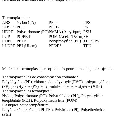
Thermoplastiques
ABS
Nylon (PA)
PET
PPS
ABS/PC
PBT
PETG
PS
HDPE
Polycarbonate (PC
)
PMMA (Acrylique)
PSU
LCP
PC/PBT
POM (Acétal/Delrin)
SB
LDPE
PEEK
Polypropylène (PP)
TPE/TPV
LLDPE
PEI (Ultem
)
PPE/PS
TPU
Matériaux thermoplastiques optionnels pour le moulage par injection
Thermoplastiques de consommation courante :
Polyéthylène (PE), chlorure de polyvinyle (PVC), polypropylène
(PP), polystyrène (PS), acrylonitrile-butadiène-styrène (ABS)
Thermoplastiques techniques :
Nylon, Polycarbonate (PC), Polyuréthane (PU), Polyéthylène
téréphtalate (PET), Polyoxyméthylène (POM)
Plastiques haute température :
Polyéther éther cétone (PEEK), Polyimide (PI), Polyétherimide
(PEI)