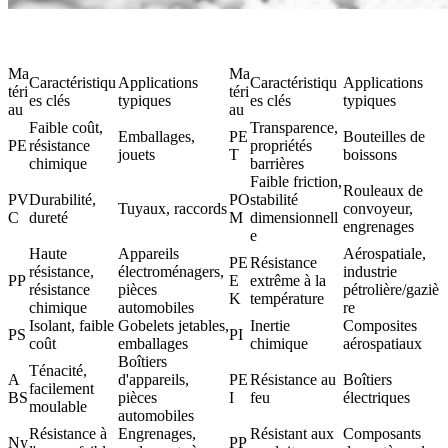
Ma
Ma
Caractéristiqu
Applications
Caractéristiqu
Applications
téri
téri
es clés
typiques
es clés
typiques
au
au
Faible coût,
Transparence,
Emballages,
PE
Bouteilles de
PE
résistance
propriétés
jouets
T
boissons
chimique
barrières
Faible friction,
Rouleaux de
PV
Durabilité,
PO
stabilité
Tuyaux, raccords
convoyeur,
C
dureté
M
dimensionnell
engrenages
e
Haute
Appareils
Aérospatiale,
PE
Résistance
résistance,
électroménagers,
industrie
PP
E
extrême à la
résistance
pièces
pétrolière/gaziè
K
température
chimique
automobiles
re
Isolant, faible
Gobelets jetables,
Inertie
Composites
PS
PI
coût
emballages
chimique
aérospatiaux
Boîtiers
Ténacité,
A
d'appareils,
PE
Résistance au
Boîtiers
facilement
BS
pièces
I
feu
électriques
moulable
automobiles
Résistance à
Engrenages,
Résistant aux
Composants
Ny
PP