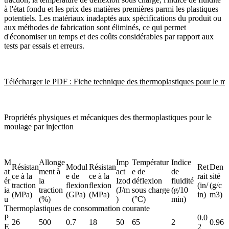
à l'état fondu et les prix des matières premières parmi les plastiques
potentiels. Les matériaux inadaptés aux spécifications du produit ou
aux méthodes de fabrication sont éliminés, ce qui permet
d'économiser un temps et des coûts considérables par rapport aux
tests par essais et erreurs.
Télécharger le PDF : Fiche technique des thermoplastiques pour le mo
Propriétés
physiques et mécaniques
des thermoplastiques pour le
moulage par injection
M
Allonge
Imp
Températur
Indice
Résistan
Modul
Résistan
Ret
Den
at
ment à
act
e de
de
ce à la
e de
ce à la
rait
sité
ér
la
Izod
déflexion
fluidité
traction
flexion
flexion
(in/
(g/c
ia
traction
(J/m
sous charge
(g/10
(MPa)
(GPa)
(MPa)
in)
m3)
u
(%)
)
(°C)
min)
Thermoplastiques de consommation courante
P
0.0
26
500
0.7
18
50
65
2
0.96
E
2