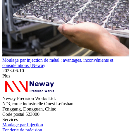
Moulage par injection de métal : avantages, inconvénients et
considérations | Neway
2023-06-10
Plus
Neway Precision Works Ltd.
N°3, route industrielle Ouest Lefushan
Fenggang, Dongguan, Chine
Code postal 523000
Services
Moulage par Injection
Fonderie de précision