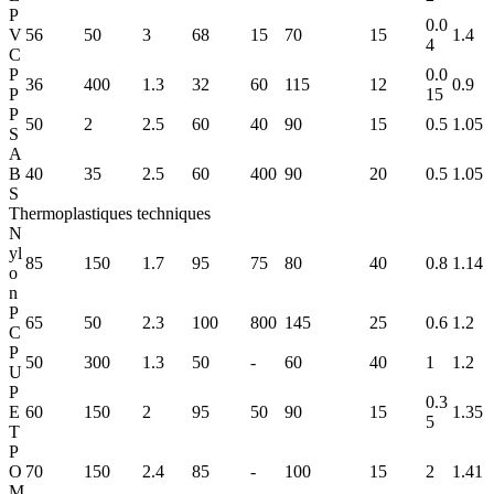
P
0.0
V
56
50
3
68
15
70
15
1.4
4
C
P
0.0
36
400
1.3
32
60
115
12
0.9
P
15
P
50
2
2.5
60
40
90
15
0.5
1.05
S
A
B
40
35
2.5
60
400
90
20
0.5
1.05
S
Thermoplastiques techniques
N
yl
85
150
1.7
95
75
80
40
0.8
1.14
o
n
P
65
50
2.3
100
800
145
25
0.6
1.2
C
P
50
300
1.3
50
-
60
40
1
1.2
U
P
0.3
E
60
150
2
95
50
90
15
1.35
5
T
P
O
70
150
2.4
85
-
100
15
2
1.41
M