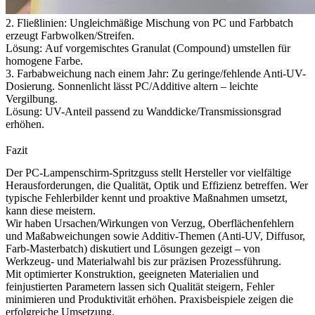
2. Fließlinien: Ungleichmäßige Mischung von PC und Farbbatch
erzeugt Farbwolken/Streifen.
Lösung:
Auf vorgemischtes Granulat (Compound) umstellen für
homogene Farbe.
3. Farbabweichung nach einem Jahr: Zu geringe/fehlende Anti-UV-
Dosierung. Sonnenlicht lässt PC/Additive altern – leichte
Vergilbung.
Lösung:
UV-Anteil passend zu Wanddicke/Transmissionsgrad
erhöhen.
Fazit
Der PC-Lampenschirm-Spritzguss stellt Hersteller vor vielfältige
Herausforderungen, die Qualität, Optik und Effizienz betreffen. Wer
typische Fehlerbilder kennt und proaktive Maßnahmen umsetzt,
kann diese meistern.
Wir haben Ursachen/Wirkungen von Verzug, Oberflächenfehlern
und Maßabweichungen sowie Additiv-Themen (Anti-UV, Diffusor,
Farb-Masterbatch) diskutiert und Lösungen gezeigt – von
Werkzeug- und Materialwahl bis zur präzisen Prozessführung.
Mit optimierter Konstruktion, geeigneten Materialien und
feinjustierten Parametern lassen sich Qualität steigern, Fehler
minimieren und Produktivität erhöhen. Praxisbeispiele zeigen die
erfolgreiche Umsetzung.