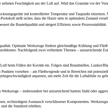
e nehmen Feuchtigkeit aus der Luft auf. Wird das Granulat vor der Ver
Trocknungsgeräte mit kontrollierter Temperatur und Taupunkt einsetzen. 
otokoll stellt sicher, dass die Harze stets in optimalem Zustand verar
rt die Bauteilqualität und steigert Effizienz sowie Prozessstabilität. 
qualität. Optimale Werkzeuge fördern gleichmäßige Kühlung und Fließv
problemen. Nachfolgend zwei verbreitete Themen – unzureichende Ent
Luft beim Füllen der Kavität ein. Folgen sind Brandstellen, Lunker/Bla
Punkten vorsehen – am Fließwegende und in Bereichen mit potenzieller
spritzgeschwindigkeit anpassen, um mehr Zeit für die Luftabfuhr zu geb
 Werkzeuge – insbesondere bei unzureichend hartem Stahl oder aggr
onen, rechtzeitigem Austausch verschlissener Komponenten. Werkzeugw
 und die Standzeit erhöhen.