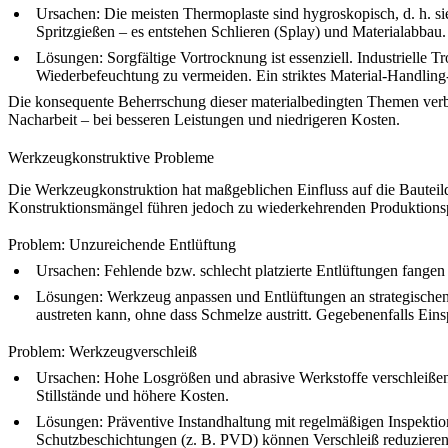
Ursachen:
Die meisten Thermoplaste sind hygroskopisch, d. h. si
Spritzgießen – es entstehen Schlieren (Splay) und Materialabbau.
Lösungen:
Sorgfältige Vortrocknung ist essenziell. Industrielle 
Wiederbefeuchtung zu vermeiden. Ein striktes Material-Handling-Pr
Die konsequente Beherrschung dieser materialbedingten Themen verbesse
Nacharbeit – bei besseren Leistungen und niedrigeren Kosten.
Werkzeugkonstruktive Probleme
Die Werkzeugkonstruktion hat maßgeblichen Einfluss auf die Bauteil
Konstruktionsmängel führen jedoch zu wiederkehrenden Produktions
Problem: Unzureichende Entlüftung
Ursachen:
Fehlende bzw. schlecht platzierte Entlüftungen fangen 
Lösungen:
Werkzeug anpassen und Entlüftungen an strategischen 
austreten kann, ohne dass Schmelze austritt. Gegebenenfalls Ein
Problem: Werkzeugverschleiß
Ursachen:
Hohe Losgrößen und abrasive Werkstoffe verschleißen
Stillstände und höhere Kosten.
Lösungen:
Präventive Instandhaltung mit regelmäßigen Inspekti
Schutzbeschichtungen (z. B. PVD) können Verschleiß reduzieren