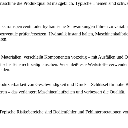
ßmaschine die Produktqualität maßgeblich. Typische Themen sind schw
Rückstromsperrventil oder hydraulische Schwankungen führen zu varia
ventile prüfen/ersetzen, Hydraulik instand halten, Maschinenkalibrie
ren.
 Materialien, verschleißt Komponenten vorzeitig – mit Ausfällen und Qu
itische Teile rechtzeitig tauschen. Verschleißfeste Werkstoffe verwend
eiden.
oduzierbarkeit von Geschwindigkeit und Druck – Schlüssel für hohe Ba
ren – das verlängert Maschinenlaufzeiten und verbessert die Qualität.
. Typische Risikobereiche sind Bedienfehler und Fehlinterpretationen 