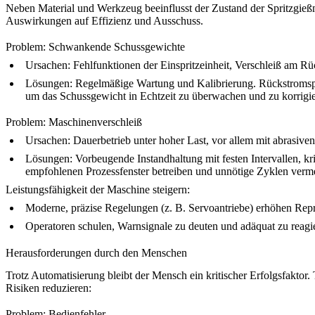
Neben Material und Werkzeug beeinflusst der Zustand der Spritzgie
Auswirkungen auf Effizienz und Ausschuss.
Problem: Schwankende Schussgewichte
Ursachen:
Fehlfunktionen der Einspritzeinheit, Verschleiß am 
Lösungen:
Regelmäßige Wartung und Kalibrierung. Rückstromsperr
um das Schussgewicht in Echtzeit zu überwachen und zu korrigie
Problem: Maschinenverschleiß
Ursachen:
Dauerbetrieb unter hoher Last, vor allem mit abrasiven
Lösungen:
Vorbeugende Instandhaltung mit festen Intervallen, kr
empfohlenen Prozessfenster betreiben und unnötige Zyklen verm
Leistungsfähigkeit der Maschine steigern:
Moderne, präzise Regelungen (z. B. Servoantriebe) erhöhen Repr
Operatoren schulen, Warnsignale zu deuten und adäquat zu reagie
Herausforderungen durch den Menschen
Trotz Automatisierung bleibt der Mensch ein kritischer Erfolgsfaktor
Risiken reduzieren:
Problem: Bedienfehler