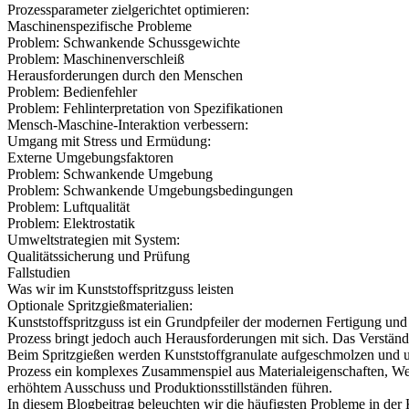
Prozessparameter zielgerichtet optimieren:
Maschinenspezifische Probleme
Problem: Schwankende Schussgewichte
Problem: Maschinenverschleiß
Herausforderungen durch den Menschen
Problem: Bedienfehler
Problem: Fehlinterpretation von Spezifikationen
Mensch-Maschine-Interaktion verbessern:
Umgang mit Stress und Ermüdung:
Externe Umgebungsfaktoren
Problem: Schwankende Umgebung
Problem: Schwankende Umgebungsbedingungen
Problem: Luftqualität
Problem: Elektrostatik
Umweltstrategien mit System:
Qualitätssicherung und Prüfung
Fallstudien
Was wir im Kunststoffspritzguss leisten
Optionale Spritzgießmaterialien:
Kunststoffspritzguss
ist ein Grundpfeiler der modernen Fertigung und 
Prozess bringt jedoch auch Herausforderungen mit sich. Das Verständn
Beim Spritzgießen werden Kunststoffgranulate aufgeschmolzen und unte
Prozess ein komplexes Zusammenspiel aus Materialeigenschaften, W
erhöhtem Ausschuss und Produktionsstillständen führen.
In diesem Blogbeitrag beleuchten wir die häufigsten Probleme in der