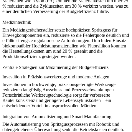
Materialien wie
Nylon (PA)
konnten die Materialkosten um über 25
% reduziert und die Zykluszeiten um 30 % verkürzt werden, was zu
einer deutlichen Verbesserung der Budgeteffizienz führte.
Medizintechnik
Ein Medizingerätehersteller setzte hochpräzisen Spritzguss für
Einwegkomponenten ein, reduzierte so die Fehlerquote deutlich und
erfüllte strengste regulatorische Anforderungen. Durch den Einsatz
biokompatibler Hochleistungsmaterialien wie
Fluorsilikon
konnten
die Herstellungskosten um rund 20 % gesenkt und die
Produktionseffizienz gesteigert werden.
Zentrale Strategien zur Maximierung der Budgeteffizienz
Investition in Präzisionswerkzeuge und moderne Anlagen
Investitionen in hochwertige, präzisionsgefertigte Werkzeuge
reduzieren langfristig Ausschuss und Prozessschwankungen.
Fortschrittliche Werkzeugtechnologie sorgt für verbesserte
Bauteilkonsistenz und geringere Lebenszykluskosten – ein
entscheidender Vorteil in anspruchsvollen Märkten.
Integration von Automatisierung und Smart Manufacturing
Die Automatisierung von Spritzgussprozessen mit Robotik und
datengetriebener Überwachung senkt die Betriebskosten deutlich.