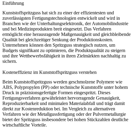
Einführung
Kunststoffspritzguss
hat sich zu einer der effizientesten und
zuverlässigsten Fertigungstechnologien entwickelt und wird in
Branchen wie der
Unterhaltungselektronik
, der Automobilindustrie
und bei
Medizinprodukten
breit eingesetzt. Das Verfahren
ermöglicht eine herausragende Maßgenauigkeit und gleichbleibende
Qualität bei gleichzeitiger Senkung der Produktionskosten.
Unternehmen können den Spritzguss strategisch nutzen, um
Budgets signifikant zu optimieren, die Produktqualität zu steigern
und ihre Wettbewerbsfähigkeit in ihren Zielmärkten nachhaltig zu
sichern.
Kosten­effizienz im Kunststoffspritzguss verstehen
Beim Kunststoffspritzguss werden geschmolzene Polymere wie
ABS
,
Polypropylen (PP)
oder technische Kunststoffe unter hohem
Druck in präzisionsgefertigte Formen eingespritzt. Dieses
Fertigungsverfahren gewährleistet hervorragende Genauigkeit,
Reproduzierbarkeit und
minimalen Materialabfall
und trägt damit
direkt zur Kostenreduktion bei. Im Vergleich zu alternativen
Verfahren wie der
Metallgussfertigung
oder der
Pulvermetallurgie
bietet der Spritzguss insbesondere bei hohen Stückzahlen deutliche
wirtschaftliche Vorteile.