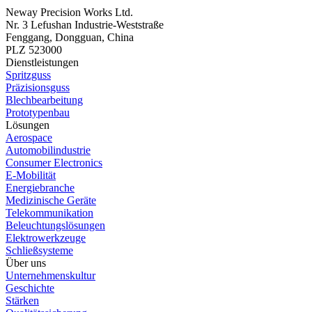
Neway Precision Works Ltd.
Nr. 3 Lefushan Industrie-Weststraße
Fenggang, Dongguan, China
PLZ 523000
Dienstleistungen
Spritzguss
Präzisionsguss
Blechbearbeitung
Prototypenbau
Lösungen
Aerospace
Automobilindustrie
Consumer Electronics
E-Mobilität
Energiebranche
Medizinische Geräte
Telekommunikation
Beleuchtungslösungen
Elektrowerkzeuge
Schließsysteme
Über uns
Unternehmenskultur
Geschichte
Stärken