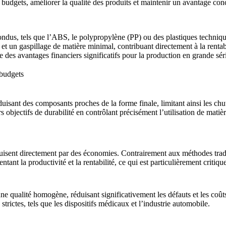
 budgets, améliorer la qualité des produits et maintenir un avantage con
ndus, tels que l’
ABS
, le
polypropylène (PP)
ou des plastiques techniqu
e et un
gaspillage de matière minimal
, contribuant directement à la renta
re des avantages financiers significatifs pour la production en grande sér
 budgets
duisant des composants proches de la forme finale, limitant ainsi les chu
urs objectifs de durabilité en contrôlant précisément l’utilisation de ma
aduisent directement par des économies. Contrairement aux méthodes tradi
ntant la productivité et la rentabilité, ce qui est particulièrement crit
ne qualité homogène, réduisant significativement les défauts et les coûts
trictes, tels que les
dispositifs médicaux
et l’
industrie automobile
.