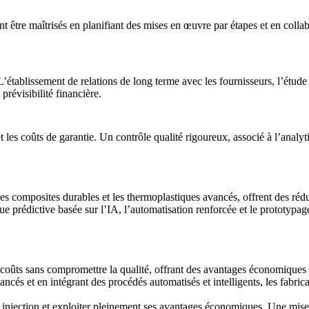
t être maîtrisés en planifiant des mises en œuvre par étapes et en colla
 L’établissement de relations de long terme avec les fournisseurs, l’étud
prévisibilité financière.
t les coûts de garantie. Un contrôle qualité rigoureux, associé à l’analyt
les composites durables et les thermoplastiques avancés, offrent des rédu
prédictive basée sur l’IA, l’automatisation renforcée et le prototypage
coûts sans compromettre la qualité, offrant des avantages économiques su
ncés et en intégrant des procédés automatisés et intelligents, les fabrica
 injection et exploiter pleinement ses avantages économiques. Une mise e