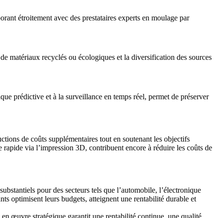
borant étroitement avec des prestataires experts en moulage par
e de matériaux recyclés ou
écologiques
et la diversification des sources
ique prédictive et à la surveillance en temps réel, permet de préserver
ctions de coûts supplémentaires tout en soutenant les objectifs
 rapide via l’
impression 3D
, contribuent encore à réduire les coûts de
bstantiels pour des secteurs tels que l’automobile, l’
électronique
nts optimisent leurs budgets, atteignent une rentabilité durable et
n œuvre stratégique garantit une rentabilité continue, une qualité