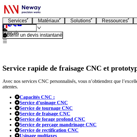
Services
Matériaux
Solutions
Ressources
Français
Obtenir un devis instantané
Service rapide de fraisage CNC et prototy
Avec nos services CNC personnalisés, vous n’obtiendrez que l’excellen
attentes.
Capacités CNC :
Service d’usinage CNC
Service de tournage CNC
Service de fraisage CNC
Service de forage profond CNC
Service de perçage mandrinage CNC
Service de rectification CNC
Usinage multiaxes