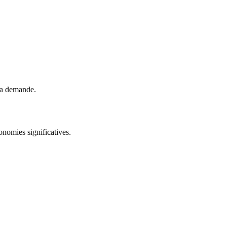
F
 la demande.
F
onomies significatives.