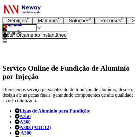
Serviços
Materiais
Soluções
Recursos
S
Português
Obter Orçamento Instantâneo
Serviço Online de Fundição de Alumínio
por Injeção
Oferecemos serviço personalizado de fundição de alumínio, desde o
design até as peças finais, garantindo componentes de alta qualidade
a custo otimizado.
Ligas de Alumínio para Fundição:
A356
A360
A383 (ADC12)
A380