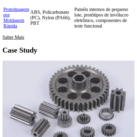
Prototipagem
Painéis internos de pequeno
ABS, Policarbonato
por
lote, protótipos de invólucro
(PC), Nylon (PA66),
Moldagem
eletrônico, componentes de
PBT
Rápida
teste funcional
Saber Mais
Case Study