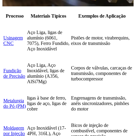
Processo
Materiais Típicos
Exemplos de Aplicação
Aço Liga, ligas de
Usinagem
alumínio (6061,
Pistões de motor, virabrequins,
CNC
7075), Ferro Fundido,
eixos de transmissão
Aço Inoxidável
Aço Liga, Aço
Corpos de válvulas, carcaças de
Fundição
Inoxidável, ligas de
transmissão, componentes de
de Precisão
alumínio (A356,
turbocompressor
AlSi7Mg)
ligas à base de ferro,
Engrenagens de transmissão,
Metalurgia
ligas de aço, ligas de
anéis sincronizadores, pinhões
do Pó (PM)
cobre
do motor
Bicos de injeção de
Moldagem
Aço Inoxidável (17-
combustível, componentes de
por Injeção
4PH, 316L), Aço