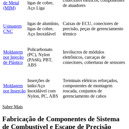
conectores elétricos, componentes
de Metal
ligas de cobre,
de atuadores
(MIM)
Aço Liga
ligas de alumínio,
Caixas de ECU, conectores de
Usinagem
ligas de cobre,
precisão, peças de gerenciamento
CNC
Aço Inoxidável
térmico
Policarbonato
Moldagem
Invólucros de módulos
(PC), Nylon
por Injeção
eletrônicos, carcaças de
(PA66), PBT,
de Plástico
conectores, coberturas de sensores
ABS
Inserções de
Terminais elétricos reforçados,
Moldagem
latão/Aço
componentes de montagem
por Inserção
Inoxidável com
roscada, conjuntos de
Nylon, PC, ABS
gerenciamento de cabos
Saber Mais
Fabricação de Componentes de Sistema
de Combustível e Escape de Precisão