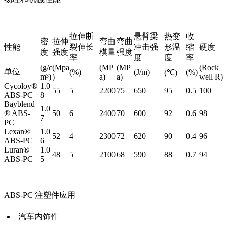
拉伸断
悬臂梁
热变
收
密
拉伸
弯曲
弯曲
性能
裂伸长
冲击强
形温
缩
硬度
度
强度
模量
强度
率
度
度
率
(g/c
(Mpa
(MP
(MP
(Rock
单位
(%)
(J/m)
(%)
(℃)
m³)
)
a)
a)
well R)
Cycoloy®
1.0
55
5
2200
75
650
95
0.5
100
ABS-PC
8
Bayblend
1.0
® ABS-
50
6
2400
70
600
92
0.6
98
7
PC
Lexan®
1.0
52
4
2300
72
620
90
0.4
96
ABS-PC
6
Luran®
1.0
48
5
2100
68
590
88
0.7
94
ABS-PC
5
ABS-PC 注塑件应用
汽车内饰件