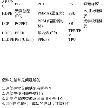
ABS/P
氟硅橡胶
PBT
PETG
PS
C
医用级硅橡
聚碳酸酯
PMMA (亚克力)
HDPE
PSU
(PC
)
胶
POM (缩醛/德尔
光学级硅橡
LCP
PC/PBT
SB
林)
胶
TPE/TP
聚丙烯 (PP)
LDPE
PEEK
V
LLDPE
PEI (Ultem
)
PPE/PS
TPU
塑料注塑常见问题解答
1. 注塑件常见的缺陷有哪些？
2. 注塑中使用哪些材料？
3. 定制注塑的类型及其适用性是什么
4. 260 吨注塑机上成型的典型尺寸塑料件