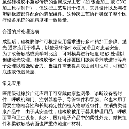
虽然硅橡胶不兼容传统的金属成形工艺（如
钣金加工
或
CNC
加工原型制作
），但这些工艺常用于模具、夹具设计以及与模
塑硅橡胶部件配合的装配组件。这种跨工艺协作确保了整个医
疗设备系统的高精度和一致质量。
合适的后处理选项
成型后，硅橡胶部件可根据应用需求进行多种精加工步骤。
抛
光
通常应用于模具，以使最终部件表面光滑且对患者安全。
为了改善触感或美学对比度，可对模具进行轻度
喷砂
处理以
创建哑光纹理。硅橡胶部件还可涂覆医用级润滑剂或进行等离
子处理以增强粘合力。当组件需要提高表面耐用性时，可施加
底漆或低温涂层。
常见应用
医用级硅橡胶广泛应用于可穿戴健康监测带、诊断设备密封
件、呼吸机阀门、注射器塞子、导管组件和泵膜。它也常用于
需要生物相容性和长期稳定性的植入物邻近组件。在消费类健
康产品中，由于其安全性，硅橡胶被用于婴儿护理用品、呼吸
面罩和卫生设备。此外，医疗电子产品中的柔性外壳、减振组
件和柔软触感表面也严重依赖这种材料。