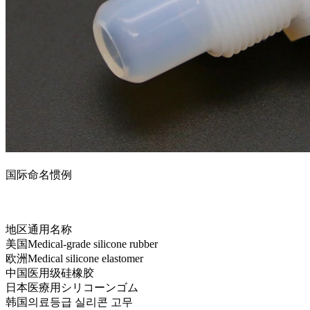
国际命名惯例
地区
通用名称
美国
Medical-grade silicone rubber
欧洲
Medical silicone elastomer
中国
医用级硅橡胶
日本
医療用シリコーンゴム
韩国
의료등급 실리콘 고무