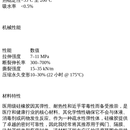
热稳定性
−55°C 至 200°C
吸水率
<0.5%
机械性能
性能
数值
拉伸强度
7–11 MPa
断裂伸长率
300–700%
撕裂强度
15–35 kN/m
压缩永久变形
10–30% (22 小时 @ 175°C)
材料特性
医用级硅橡胶因其弹性、耐热性和近乎零毒性而备受推崇，是
医疗和健康行业的核心材料。其化学惰性确保它不会与体液、
消毒剂或药物发生反应。作为一种疏水性弹性体，硅橡胶提供
了卓越的密封可靠性，因此我经常将其推荐用于阀门、隔膜、