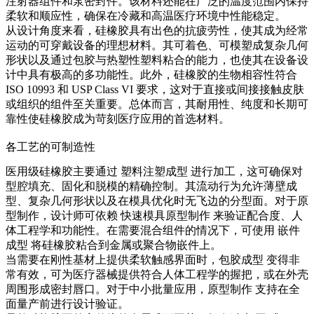
注射器组件和泵密封件。该材料还能在广泛的温度范围内保持
柔软和顺应性，确保在冷藏和高温医疗环境中性能稳定。
从设计角度来看，硅橡胶具有出色的抗疲劳性，使其成为经常
运动的可穿戴设备的理想材料。其可着色、可模塑成复杂几何
形状以及通过包胶与热塑性塑料粘合的能力，也使其在设备设
计中具有极高的多功能性。此外，硅橡胶的生物相容性符合
ISO 10993 和 USP Class VI 要求，这对于直接或间接接触皮肤
或组织的组件至关重要。总体而言，其耐用性、纯度和长期可
靠性使硅橡胶成为苛刻医疗应用的首选材料。
各工艺的可制造性
医用级硅橡胶主要通过
塑料注塑成型
进行加工，这可确保对
型腔填充、固化和脱模的精确控制。其流动行为允许薄壁成
型、复杂几何形状以及在模具优化时无飞边的分型面。对于原
型制作，设计师可依赖
快速模具原型制作
来验证配合度、人
体工程学和功能性。在需要混合组件的情况下，可使用
嵌件
成型
将硅橡胶粘合到金属或聚合物嵌件上。
当需要在刚性基材上提供柔软触感界面时，
包胶成型
变得非
常有效，可为医疗器械提供符合人体工程学的握把，或在外壳
周围形成密封唇口。对于中小批量应用，
原型制作
支持在全
面量产前进行设计验证。