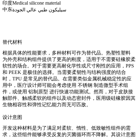
印度
Medical silicone material
中东
سيليكون طبي عالي الجودة
替代材料
根据具体的性能要求，多种材料可作为替代品。
热塑性塑料
为外壳和结构组件提供了更高的刚度，适用于不需要硅橡胶柔
软性的场合。对于需要更高耐化学性或尺寸刚性的应用，
PPS
和
PEEK
是极佳的选择。当需要柔韧性与结构强度的结合
时，
TPU
是常见的替代品。在需要类似金属机械稳定性的应
用中，医疗设计师可能会考虑使用
不锈钢
制造微型手术组
件，或使用
铝制原型
进行快速功能测试。然而，对于皮肤接
触部件、触感柔软的组件以及动态密封件，医用级硅橡胶因其
生物相容性和弹性记忆能力而无可匹敌。
设计意图
开发这种材料是为了满足对柔软、惰性、低致敏性组件的需
求，这些组件能够承受反复的灭菌循环而不降解。其设计意图