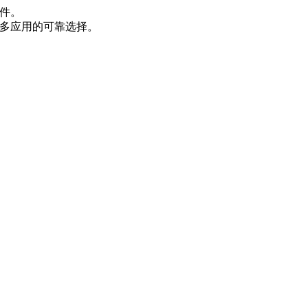
部件。
许多应用的可靠选择。