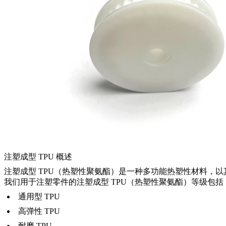
注塑成型 TPU 概述
注塑成型 TPU（热塑性聚氨酯）是一种多功能热塑性材料，
我们用于注塑零件的注塑成型 TPU（热塑性聚氨酯）等级包括
通用型 TPU
高弹性 TPU
耐磨 TPU