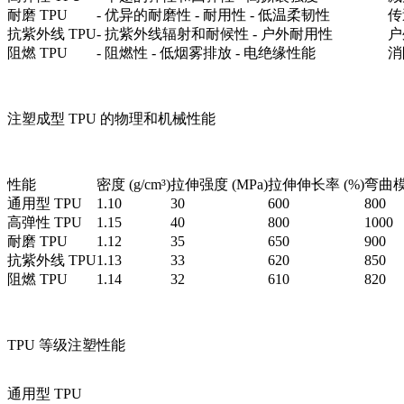
耐磨 TPU
- 优异的耐磨性 - 耐用性 - 低温柔韧性
传
抗紫外线 TPU
- 抗紫外线辐射和耐候性 - 户外耐用性
户
阻燃 TPU
- 阻燃性 - 低烟雾排放 - 电绝缘性能
消
注塑成型 TPU 的物理和机械性能
性能
密度 (g/cm³)
拉伸强度 (MPa)
拉伸伸长率 (%)
弯曲模量
通用型 TPU
1.10
30
600
800
高弹性 TPU
1.15
40
800
1000
耐磨 TPU
1.12
35
650
900
抗紫外线 TPU
1.13
33
620
850
阻燃 TPU
1.14
32
610
820
TPU 等级注塑性能
通用型 TPU