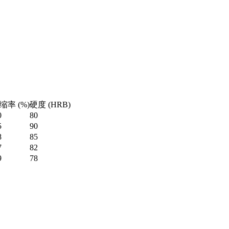
缩率 (%)
硬度 (HRB)
0
80
5
90
8
85
7
82
9
78