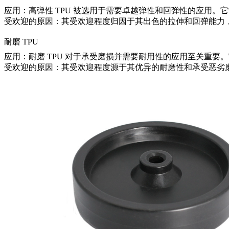
应用：高弹性 TPU 被选用于需要卓越弹性和回弹性的应用。
受欢迎的原因：其受欢迎程度归因于其出色的拉伸和回弹能力
耐磨 TPU
应用：耐磨 TPU 对于承受磨损并需要耐用性的应用至关重要
受欢迎的原因：其受欢迎程度源于其优异的耐磨性和承受恶劣