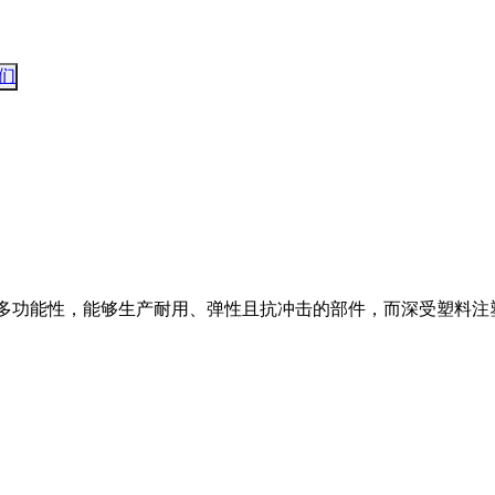
们
和多功能性，能够生产耐用、弹性且抗冲击的部件，而深受塑料注