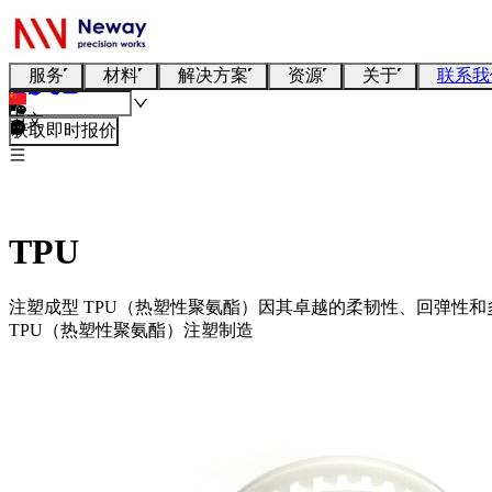
服务
材料
解决方案
资源
关于
联系我
中文
获取即时报价
TPU
注塑成型 TPU（热塑性聚氨酯）因其卓越的柔韧性、回弹性
TPU（热塑性聚氨酯）注塑制造