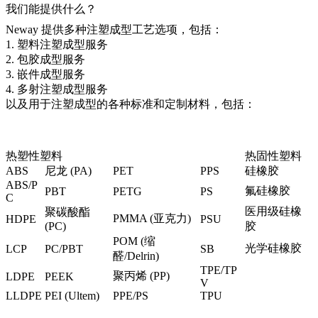
我们能提供什么？
Neway 提供多种注塑成型工艺选项，包括：
1.
塑料注塑成型服务
2.
包胶成型服务
3.
嵌件成型服务
4.
多射注塑成型服务
以及用于注塑成型的各种标准和定制材料，包括：
热塑性塑料
热固性塑料
ABS
尼龙 (PA)
PET
PPS
硅橡胶
ABS/P
氟硅橡胶
PBT
PETG
PS
C
医用级硅橡
聚碳酸酯
PMMA (亚克力)
HDPE
PSU
(PC
)
胶
POM (缩
光学硅橡胶
LCP
PC/PBT
SB
醛/Delrin)
TPE/TP
聚丙烯 (PP)
LDPE
PEEK
V
LLDPE
PEI (Ultem
)
PPE/PS
TPU