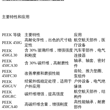
主要特性和应用
PEEK 等级
主要特性
应用
高耐化学性，出色的尺寸稳
航空航天部件，医
PEEK 450G
定性
疗设备
含 30% 玻璃纤维，增强强度
汽车零部件，电气
PEEK
450GL30
和刚度
连接器
轴承、轴套、密封
PEEK
含 30% 碳纤维，高耐磨性
450CA30
件
齿轮、推力垫圈、
PEEK
改善摩擦和磨损性能
450FC30
泵组件
经紫外线稳定处理，适用于
户外设备，电气绝
PEEK
450GUV
户外应用
缘体
航空航天部件，结
PEEK
碳纤维增强，提高强度
450GRC
构件
高性能轴承，耐磨
PEEK
高碳纤维含量，增强刚度
450CA40
部件