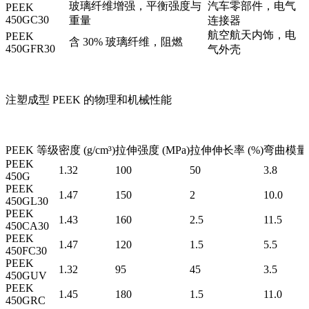
玻璃纤维增强，平衡强度与
汽车零部件，电气
PEEK
450GC30
重量
连接器
航空航天内饰，电
PEEK
含 30% 玻璃纤维，阻燃
450GFR30
气外壳
注塑成型 PEEK 的物理和机械性能
PEEK 等级
密度 (g/cm³)
拉伸强度 (MPa)
拉伸伸长率 (%)
弯曲模量 (
PEEK
1.32
100
50
3.8
450G
PEEK
1.47
150
2
10.0
450GL30
PEEK
1.43
160
2.5
11.5
450CA30
PEEK
1.47
120
1.5
5.5
450FC30
PEEK
1.32
95
45
3.5
450GUV
PEEK
1.45
180
1.5
11.0
450GRC