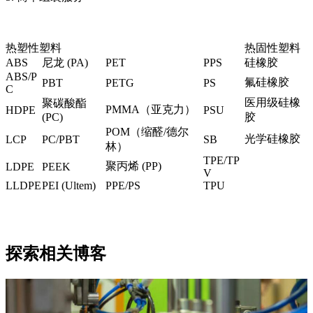
热塑性塑料
热固性塑料
ABS
尼龙 (PA)
PET
PPS
硅橡胶
ABS/P
氟硅橡胶
PBT
PETG
PS
C
医用级硅橡
聚碳酸酯
PMMA（亚克力）
HDPE
PSU
(PC
)
胶
POM（缩醛/德尔
光学硅橡胶
LCP
PC/PBT
SB
林）
TPE/TP
聚丙烯 (PP)
LDPE
PEEK
V
LLDPE
PEI (Ultem
)
PPE/PS
TPU
探索相关博客