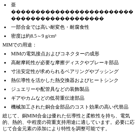
亜
�������������������������
�������������������
一部合金では高い耐変色・耐腐食性
密度は約8.5～9 g/cm³
MIMでの用途：
MIMの電気接点およびコネクターの成形
高耐摩耗性が必要な摩擦ディスクやブレーキ部品
寸法安定性が求められるベアリングやブッシング
熱伝導性を活かした熱交換器およびヒートシンク
ジュエリーや配管具などの装飾製品
ギアやカムなどの低荷重伝達部品
機械加工された銅合金部品のコスト効果の高い代替品
総じて、銅MIM合金は優れた伝導性と柔軟性を持ち、電気
的、熱的、中程度の荷重支持用途に適しています。必要に応
じて合金元素の添加により特性を調整可能です。