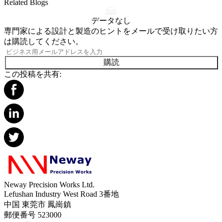
Related Blogs
データなし
専門家による設計と製造のヒントをメールで受け取りたい方
は購読してください。
購読
この投稿を共有:
Neway Precision Works Ltd.
Lefushan Industry West Road 3番地
中国 東莞市 鳳崗鎮
郵便番号 523000