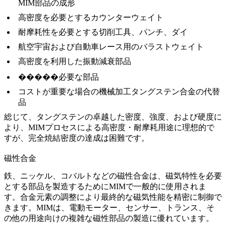
MIM部品の成形
高密度を必要とするカウンターウェイト
耐摩耗性を必要とする切削工具、パンチ、ダイ
航空宇宙および自動車レース用のバラストウェイト
高密度を利用した振動減衰部品
�����必要な部品
コストが重要な場合の機械加工タングステン合金の代替
品
総じて、タングステンの卓越した密度、強度、および硬度に
より、
MIMプロセス
による高密度・耐摩耗用途に理想的で
すが、完全焼結密度の達成は困難です。
磁性合金
鉄、ニッケル、コバルトなどの磁性合金は、磁気特性を必要
とする部品を製造するためにMIMで一般的に使用されま
す。合金元素の調整により最終的な磁気性能を精密に制御で
きます。MIMは、電動モーター、センサー、トランス、そ
の他の用途向けの複雑な磁性部品の製造に優れています。