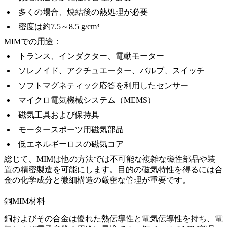
多くの場合、焼結後の熱処理が必要
密度は約7.5～8.5 g/cm³
MIMでの用途：
トランス、インダクター、電動モーター
ソレノイド、アクチュエーター、バルブ、スイッチ
ソフトマグネティック応答を利用したセンサー
マイクロ電気機械システム（MEMS）
磁気工具および保持具
モータースポーツ用磁気部品
低エネルギーロスの磁気コア
総じて、MIMは他の方法では不可能な複雑な磁性部品や装
置の精密製造を可能にします。目的の磁気特性を得るには合
金の化学成分と微細構造の厳密な管理が重要です。
銅MIM材料
銅およびその合金は優れた熱伝導性と電気伝導性を持ち、電