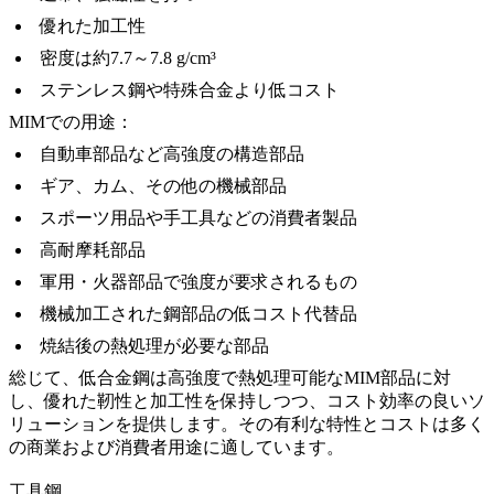
優れた加工性
密度は約7.7～7.8 g/cm³
ステンレス鋼や特殊合金より低コスト
MIMでの用途：
自動車部品など高強度の構造部品
ギア、カム、その他の機械部品
スポーツ用品や手工具などの消費者製品
高耐摩耗部品
軍用・火器部品で強度が要求されるもの
機械加工された鋼部品の低コスト代替品
焼結後の熱処理が必要な部品
総じて、低合金鋼は高強度で熱処理可能なMIM部品に対
し、優れた靭性と加工性を保持しつつ、コスト効率の良いソ
リューションを提供します。その有利な特性とコストは多く
の商業および消費者用途に適しています。
工具鋼