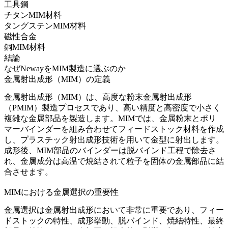
工具鋼
チタンMIM材料
タングステンMIM材料
磁性合金
銅MIM材料
結論
なぜNewayをMIM製造に選ぶのか
金属射出成形（MIM）の定義
金属射出成形（MIM）
は、高度な粉末金属射出成形
（PMIM）製造プロセスであり、高い精度と高密度で小さく
複雑な金属部品を製造します。MIMでは、
金属粉末
とポリ
マーバインダーを組み合わせてフィードストック材料を作成
し、プラスチック射出成形技術を用いて金型に射出します。
成形後、MIM部品のバインダーは脱バインド工程で除去さ
れ、金属成分は高温で焼結されて粒子を固体の金属部品に結
合させます。
MIMにおける金属選択の重要性
金属選択は金属射出成形において非常に重要
であり、フィー
ドストックの特性、成形挙動、脱バインド、
焼結
特性、最終