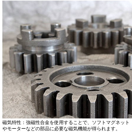
磁気特性：強磁性合金を使用することで、ソフトマグネット
やモーターなどの部品に必要な磁気機能が得られます。