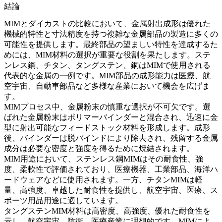
結論
MIMとダイカストの比較
において、金属射出成形は優れた
機械的特性と寸法精度を持つ複雑な金属部品の製造に多くの
可能性を提供します。最終部品の望ましい特性を達成するた
めには、MIM材料の選択が重要な役割を果たします。ステ
ンレス鋼、チタン、タングステン、銅はMIMで使用される
代表的な金属の一例です。MIM部品の成形能力は医療、航
空宇宙、自動車部品など多様な産業において機会を広げま
す。
MIMプロセス中、金属粉末の慎重な選択が不可欠です。選
ばれた金属粉末はポリマーバインダーと混合され、迅速に金
型に射出可能なフィードストック材料を形成します。成形
後、バインダーは脱バインドにより除去され、残留する金属
成分は必要な密度と強度を得るために焼結されます。
MIM用途において、ステンレス鋼MIMはその耐食性、強
度、柔軟性で評価されており、医療機器、工業部品、海洋ハ
ードウェアなどに使用されます。一方、チタンMIMは軽
量、高強度、卓越した耐食性を提供し、航空宇宙、医療、ス
ポーツ用品用途に適しています。
タングステンMIM材料は高密度、高強度、優れた耐食性を
示し、航空宇宙、防衛、医療産業に理想的です。MIMによ