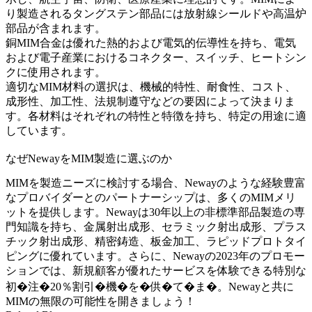
り製造されるタングステン部品には放射線シールドや高温炉
部品が含まれます。
銅MIM合金は優れた熱的および電気的伝導性を持ち、電気
および電子産業におけるコネクター、スイッチ、ヒートシン
クに使用されます。
適切なMIM材料の選択は、機械的特性、耐食性、コスト、
成形性、加工性、法規制遵守などの要因によって決まりま
す。各材料はそれぞれの特性と特徴を持ち、特定の用途に適
しています。
なぜNewayをMIM製造に選ぶのか
MIMを製造ニーズに検討する場合、Newayのような経験豊富
なプロバイダーとのパートナーシップは、
多くのMIMメリ
ット
を提供します。Newayは30年以上の非標準部品製造の専
門知識を持ち、金属射出成形、セラミック射出成形、プラス
チック射出成形、精密鋳造、板金加工、ラピッドプロトタイ
ピングに優れています。さらに、Newayの2023年のプロモー
ションでは、新規顧客が優れたサービスを体験できる特別な
初�注�20％割引
�機�を�供�て�ま�。Newayと共に
MIMの無限の可能性を開きましょう！