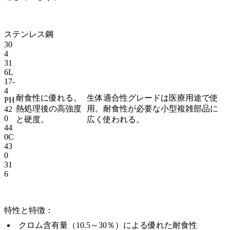
ステンレス鋼
30
4
31
6L
17-
4
耐食性に優れる。
生体適合性グレードは医療用途で使
PH
熱処理後の高強度
用。耐食性が必要な小型複雑部品に
42
0
と硬度。
広く使われる。
44
0C
43
0
31
6
特性と特徴：
クロム含有量（10.5～30％）による優れた耐食性