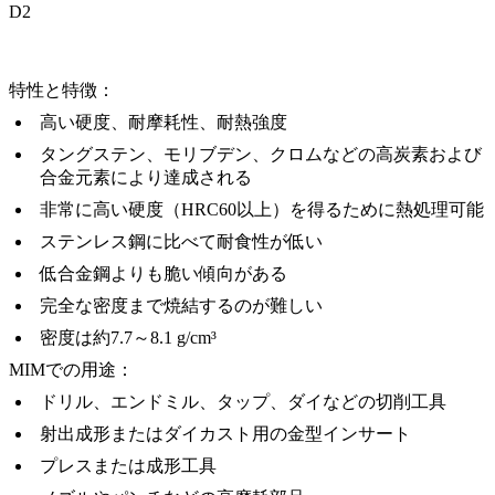
D2
特性と特徴：
高い硬度、耐摩耗性、耐熱強度
タングステン、モリブデン、クロムなどの高炭素および
合金元素により達成される
非常に高い硬度（HRC60以上）を得るために熱処理可能
ステンレス鋼に比べて耐食性が低い
低合金鋼よりも脆い傾向がある
完全な密度まで焼結するのが難しい
密度は約7.7～8.1 g/cm³
MIMでの用途：
ドリル、エンドミル、タップ、ダイなどの切削工具
射出成形またはダイカスト用の金型インサート
プレスまたは成形工具