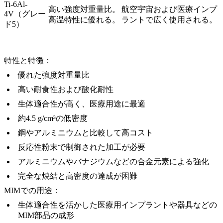
Ti-6Al-
高い強度対重量比。
航空宇宙および医療インプ
4V（グレー
高温特性に優れる。
ラントで広く使用される。
ド5）
特性と特徴：
優れた強度対重量比
高い耐食性および酸化耐性
生体適合性が高く、医療用途に最適
約4.5 g/cm³の低密度
鋼やアルミニウムと比較して高コスト
反応性粉末で制御された加工が必要
アルミニウムやバナジウムなどの合金元素による強化
完全な焼結と高密度の達成が困難
MIMでの用途：
生体適合性を活かした医療用インプラントや器具などの
MIM部品の成形