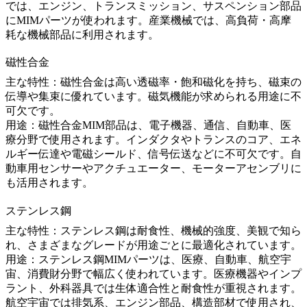
では、エンジン、トランスミッション、サスペンション部品
にMIMパーツが使われます。産業機械では、高負荷・高摩
耗な機械部品に利用されます。
磁性合金
主な特性：磁性合金は高い透磁率・飽和磁化を持ち、磁束の
伝導や集束に優れています。磁気機能が求められる用途に不
可欠です。
用途：磁性合金MIM部品は、電子機器、通信、自動車、医
療分野で使用されます。インダクタやトランスのコア、エネ
ルギー伝達や電磁シールド、信号伝送などに不可欠です。自
動車用センサーやアクチュエーター、モーターアセンブリに
も活用されます。
ステンレス鋼
主な特性：ステンレス鋼は耐食性、機械的強度、美観で知ら
れ、さまざまなグレードが用途ごとに最適化されています。
用途：ステンレス鋼MIMパーツは、医療、自動車、航空宇
宙、
消費財
分野で幅広く使われています。医療機器やインプ
ラント、外科器具では生体適合性と耐食性が重視されます。
航空宇宙では排気系、エンジン部品、構造部材で使用され、