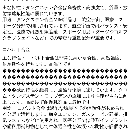
主な特性：タングステン合金は高密度・高強度で、質量・放
射線遮蔽性能に優れています。
用途：タングステン合金MIM部品は、航空宇宙、医療、ス
ポーツ分野で利用されています。航空宇宙ではバランス・安
定性、医療では放射線遮蔽、スポーツ用品（ダーツやゴルフ
クラブウェイトなど）での精密な重量配分が重要です。
コバルト合金
主な特性：
コバルト合金は非常に高い耐食性、高温強度、
耐摩耗性を持ちます。高温下でも
���������������������������
���������������������������
���������������������������
���械的特性を維持し、過酷な環境に適しています。クロ
ム・タングステン・モリブデンの添加により性能がさらに向
上します。高硬度で耐摩耗部品に最適です。
用途：
コバルト合金は過酷な環境下での信頼性が求められ
る分野で活躍します。航空エンジン、ガスタービン部品、排
気システムなどに使用され、医療分野では整形インプラント
や歯科用補綴物として生体適合性と体液への耐性が評価され