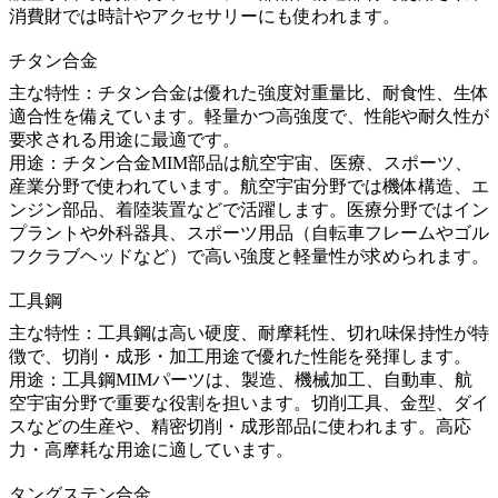
消費財では時計やアクセサリーにも使われます。
チタン合金
主な特性：チタン合金は優れた強度対重量比、耐食性、生体
適合性を備えています。軽量かつ高強度で、性能や耐久性が
要求される用途に最適です。
用途：チタン合金MIM部品は航空宇宙、医療、スポーツ、
産業分野で使われています。航空宇宙分野では機体構造、エ
ンジン部品、着陸装置などで活躍します。医療分野ではイン
プラントや外科器具、スポーツ用品（自転車フレームやゴル
フクラブヘッドなど）で高い強度と軽量性が求められます。
工具鋼
主な特性：工具鋼は高い硬度、耐摩耗性、切れ味保持性が特
徴で、切削・成形・加工用途で優れた性能を発揮します。
用途：工具鋼MIMパーツは、製造、機械加工、自動車、航
空宇宙分野で重要な役割を担います。切削工具、金型、ダイ
スなどの生産や、精密切削・成形部品に使われます。高応
力・高摩耗な用途に適しています。
タングステン合金