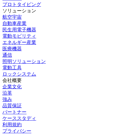
プロトタイピング
ソリューション
航空宇宙
自動車産業
民生用電子機器
電動モビリティ
エネルギー産業
医療機器
通信
照明ソリューション
電動工具
ロックシステム
会社概要
企業文化
沿革
強み
品質保証
パートナー
ケーススタディ
利用規約
プライバシー