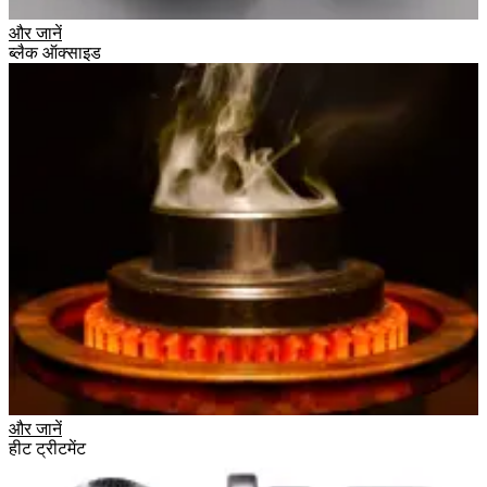
और जानें
ब्लैक ऑक्साइड
और जानें
हीट ट्रीटमेंट