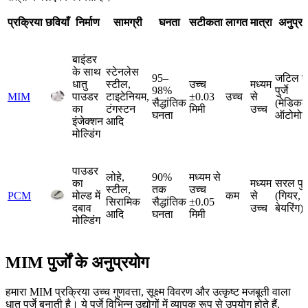
प्रक्रिया
छवियाँ
निर्माण
सामग्री
घनता
सटीकता
लागत
मात्रा
अनुप्र
बाइंडर
के साथ
स्टेनलेस
95–
जटिल छ
धातु
स्टील,
उच्च
मध्यम
98%
पुर्जे
MIM
पाउडर
टाइटेनियम,
±0.03
उच्च
से
सैद्धांतिक
(मेडिकल
का
टंगस्टन
मिमी
उच्च
घनता
ऑटोमोट
इंजेक्शन
आदि
मोल्डिंग
पाउडर
लोहे,
90%
मध्यम से
का
मध्यम
सरल पुर्ज
स्टील,
तक
उच्च
PCM
मोल्ड में
कम
से
(गियर,
सिरामिक
सैद्धांतिक
±0.05
दबाव
उच्च
बेयरिंग)
आदि
घनता
मिमी
मोल्डिंग
MIM पुर्जों के अनुप्रयोग
हमारा MIM प्रक्रिया उच्च गुणवत्ता, सूक्ष्म विवरण और उत्कृष्ट मजबूती वाला
धातु पुर्जे बनाती है। ये पुर्जे विभिन्न उद्योगों में व्यापक रूप से उपयोग होते हैं,