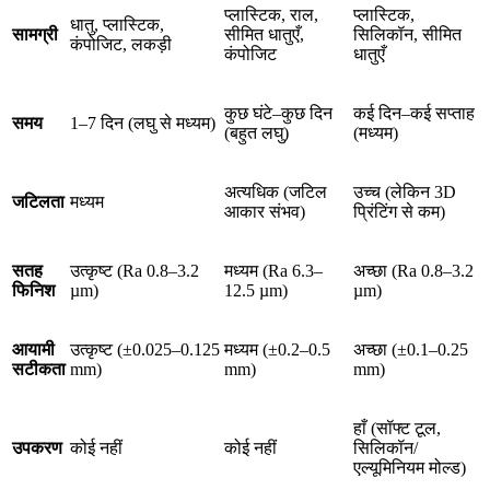
प्लास्टिक, राल,
प्लास्टिक,
धातु, प्लास्टिक,
सामग्री
सीमित धातुएँ,
सिलिकॉन, सीमित
कंपोजिट, लकड़ी
कंपोजिट
धातुएँ
कुछ घंटे–कुछ दिन
कई दिन–कई सप्ताह
समय
1–7 दिन (लघु से मध्यम)
(बहुत लघु)
(मध्यम)
अत्यधिक (जटिल
उच्च (लेकिन 3D
जटिलता
मध्यम
आकार संभव)
प्रिंटिंग से कम)
सतह
उत्कृष्ट (Ra 0.8–3.2
मध्यम (Ra 6.3–
अच्छा (Ra 0.8–3.2
फिनिश
µm)
12.5 µm)
µm)
आयामी
उत्कृष्ट (±0.025–0.125
मध्यम (±0.2–0.5
अच्छा (±0.1–0.25
सटीकता
mm)
mm)
mm)
हाँ (सॉफ्ट टूल,
उपकरण
कोई नहीं
कोई नहीं
सिलिकॉन/
एल्यूमिनियम मोल्ड)