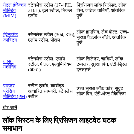
मेटल इंजेक्शन
स्टेनलेस स्टील (17-4PH,
प्रिसिजन लॉक सिलेंडर, लॉक
मोल्डिंग
316L), टूल स्टील, निकल
पिन, जटिल चाबियाँ, आंतरिक
(MIM)
एलॉय
पुर्जे
लॉक हाउसिंग, लैच बोल्ट, उच्च-
इंवेस्टमेंट
स्टेनलेस स्टील (304, 316),
सुरक्षा पैडलॉक बॉडी, आंतरिक
कास्टिंग
एलॉय स्टील, पीतल
पुर्जे
स्टेनलेस स्टील, एलॉय
लॉक सिलेंडर, चाबियाँ, लॉक
CNC
स्टील, पीतल, एल्यूमिनियम
टम्बलर, सुरक्षा पिन, एंटी-ड्रिल
मशीनिंग
(6061)
इनसर्ट्स
पाउडर
स्टील एलॉय, कार्बाइड
उच्च-सुरक्षा लॉक कोर, सुदृढ
प्रेसिंग
आधारित सामग्री, स्टेनलेस
लॉक पिन, एंटी-थैफ्ट मैकेनिज़्म
मोल्डिंग (PM)
स्टील
और जानें
लॉक सिस्टम के लिए प्रिसिजन लाइटवेट घटक
समाधान