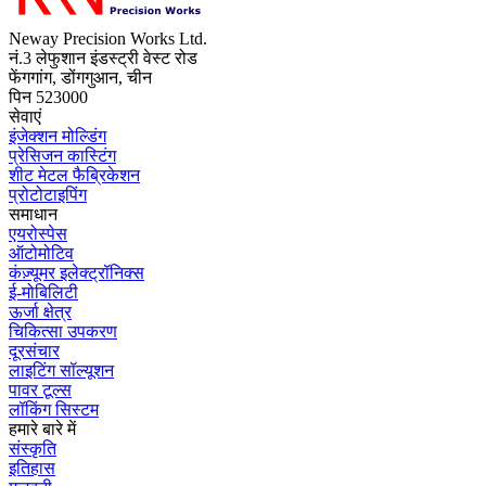
Neway Precision Works Ltd.
नं.3 लेफुशान इंडस्ट्री वेस्ट रोड
फेंगगांग, डोंगगुआन, चीन
पिन 523000
सेवाएं
इंजेक्शन मोल्डिंग
प्रेसिजन कास्टिंग
शीट मेटल फैब्रिकेशन
प्रोटोटाइपिंग
समाधान
एयरोस्पेस
ऑटोमोटिव
कंज़्यूमर इलेक्ट्रॉनिक्स
ई-मोबिलिटी
ऊर्जा क्षेत्र
चिकित्सा उपकरण
दूरसंचार
लाइटिंग सॉल्यूशन
पावर टूल्स
लॉकिंग सिस्टम
हमारे बारे में
संस्कृति
इतिहास