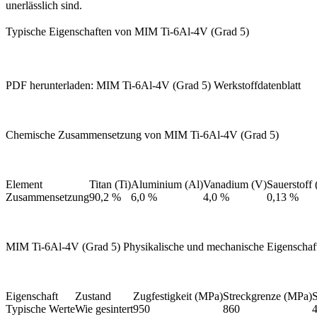
unerlässlich sind.
Typische Eigenschaften von MIM Ti-6Al-4V (Grad 5)
PDF herunterladen: MIM Ti-6Al-4V (Grad 5) Werkstoffdatenblatt
Chemische Zusammensetzung von MIM Ti-6Al-4V (Grad 5)
Element
Titan (Ti)
Aluminium (Al)
Vanadium (V)
Sauerstoff 
Zusammensetzung
90,2 %
6,0 %
4,0 %
0,13 %
MIM Ti-6Al-4V (Grad 5) Physikalische und mechanische Eigenschaf
Eigenschaft
Zustand
Zugfestigkeit (MPa)
Streckgrenze (MPa)
S
Typische Werte
Wie gesintert
950
860