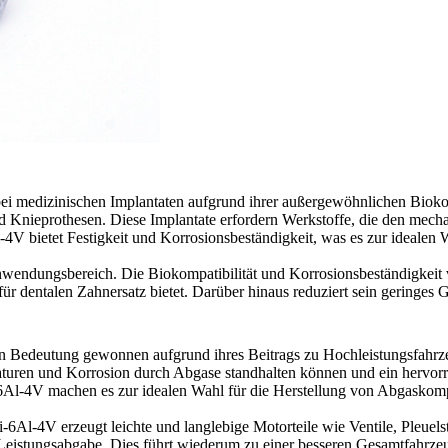
 bei medizinischen Implantaten aufgrund ihrer außergewöhnlichen Bioko
d Knieprothesen. Diese Implantate erfordern Werkstoffe, die den me
-4V bietet Festigkeit und Korrosionsbeständigkeit, was es zur idealen
wendungsbereich. Die Biokompatibilität und Korrosionsbeständigkeit 
für dentalen Zahnersatz bietet. Darüber hinaus reduziert sein geringe
e an Bedeutung gewonnen aufgrund ihres Beitrags zu Hochleistungsfa
turen und Korrosion durch Abgase standhalten können und ein hervorra
i-6Al-4V machen es zur idealen Wahl für die Herstellung von Abgaskom
6Al-4V erzeugt leichte und langlebige Motorteile wie Ventile, Pleuels
Leistungsabgabe. Dies führt wiederum zu einer besseren Gesamtfahrzeu