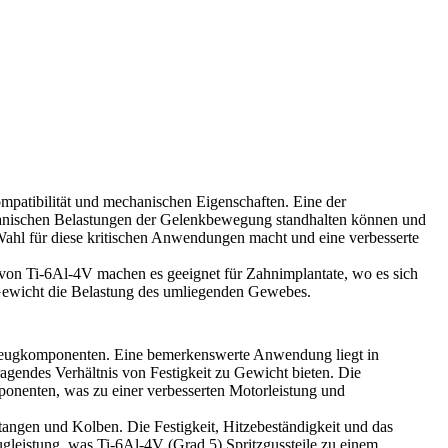
mpatibilität und mechanischen Eigenschaften. Eine der
chanischen Belastungen der Gelenkbewegung standhalten können und
 Wahl für diese kritischen Anwendungen macht und eine verbesserte
von Ti-6Al-4V machen es geeignet für Zahnimplantate, wo es sich
s Gewicht die Belastung des umliegenden Gewebes.
hrzeugkomponenten. Eine bemerkenswerte Anwendung liegt in
gendes Verhältnis von Festigkeit zu Gewicht bieten. Die
ponenten, was zu einer verbesserten Motorleistung und
tangen und Kolben. Die Festigkeit, Hitzebeständigkeit und das
gleistung, was Ti-6Al-4V (Grad 5) Spritzgussteile zu einem