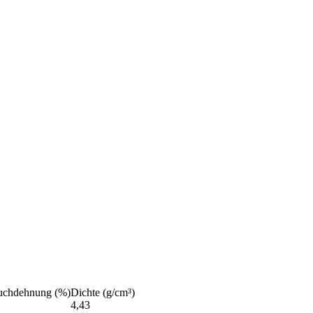
uchdehnung (%)
Dichte (g/cm³)
4,43