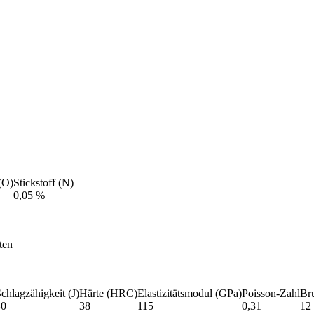
(O)
Stickstoff (N)
0,05 %
ten
chlagzähigkeit (J)
Härte (HRC)
Elastizitätsmodul (GPa)
Poisson-Zahl
Br
40
38
115
0,31
12