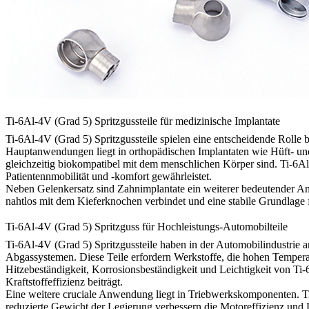
Ti-6Al-4V (Grad 5) Spritzgussteile für medizinische Implantate
Ti-6Al-4V (Grad 5) Spritzgussteile spielen eine entscheidende Rolle
Hauptanwendungen liegt in orthopädischen Implantaten wie Hüft- un
gleichzeitig biokompatibel mit dem menschlichen Körper sind. Ti-6Al
Patientennmobilität und -komfort gewährleistet.
Neben Gelenkersatz sind Zahnimplantate ein weiterer bedeutender An
nahtlos mit dem Kieferknochen verbindet und eine stabile Grundlage 
Ti-6Al-4V (Grad 5) Spritzguss für Hochleistungs-Automobilteile
Ti-6Al-4V (Grad 5) Spritzgussteile haben in der Automobilindustri
Abgassystemen. Diese Teile erfordern Werkstoffe, die hohen Tempera
Hitzebeständigkeit, Korrosionsbeständigkeit und Leichtigkeit von T
Kraftstoffeffizienz beiträgt.
Eine weitere cruciale Anwendung liegt in Triebwerkskomponenten. Ti-
reduzierte Gewicht der Legierung verbessern die Motoreffizienz und 