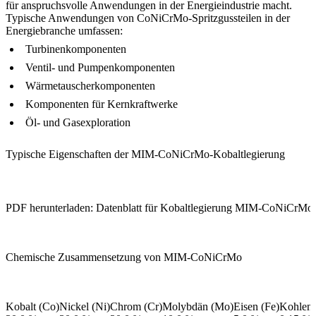
für anspruchsvolle Anwendungen in der Energieindustrie macht.
Typische Anwendungen von CoNiCrMo-Spritzgussteilen in der
Energiebranche umfassen:
Turbinenkomponenten
Ventil- und Pumpenkomponenten
Wärmetauscherkomponenten
Komponenten für Kernkraftwerke
Öl- und Gasexploration
Typische Eigenschaften der MIM-CoNiCrMo-Kobaltlegierung
PDF herunterladen: Datenblatt für Kobaltlegierung MIM-CoNiCrMo
Chemische Zusammensetzung von MIM-CoNiCrMo
Kobalt (Co)
Nickel (Ni)
Chrom (Cr)
Molybdän (Mo)
Eisen (Fe)
Kohlens