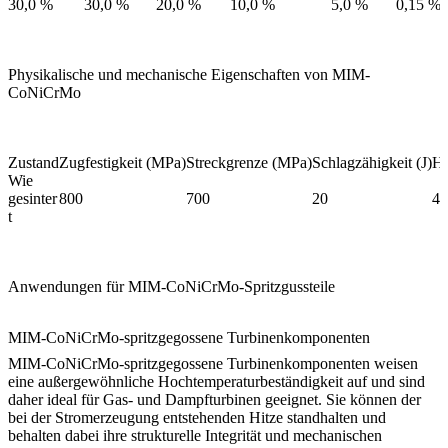
30,0 %
30,0 %
20,0 %
10,0 %
5,0 %
0,15 %
Physikalische und mechanische Eigenschaften von MIM-
CoNiCrMo
Zustand
Zugfestigkeit (MPa)
Streckgrenze (MPa)
Schlagzähigkeit (J)
Hä
Wie
gesinter
800
700
20
45
t
Anwendungen für MIM-CoNiCrMo-Spritzgussteile
MIM-CoNiCrMo-spritzgegossene Turbinenkomponenten
MIM-CoNiCrMo-spritzgegossene Turbinenkomponenten weisen
eine außergewöhnliche Hochtemperaturbeständigkeit auf und sind
daher ideal für Gas- und Dampfturbinen geeignet. Sie können der
bei der Stromerzeugung entstehenden Hitze standhalten und
behalten dabei ihre strukturelle Integrität und mechanischen