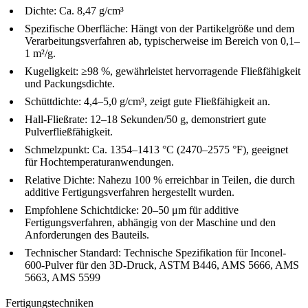
Dichte:
Ca. 8,47 g/cm³
Spezifische Oberfläche:
Hängt von der Partikelgröße und dem
Verarbeitungsverfahren ab, typischerweise im Bereich von 0,1–
1 m²/g.
Kugeligkeit:
≥98 %, gewährleistet hervorragende Fließfähigkeit
und Packungsdichte.
Schüttdichte:
4,4–5,0 g/cm³, zeigt gute Fließfähigkeit an.
Hall-Fließrate:
12–18 Sekunden/50 g, demonstriert gute
Pulverfließfähigkeit.
Schmelzpunkt:
Ca. 1354–1413 °C (2470–2575 °F), geeignet
für Hochtemperaturanwendungen.
Relative Dichte:
Nahezu 100 % erreichbar in Teilen, die durch
additive Fertigungsverfahren hergestellt wurden.
Empfohlene Schichtdicke:
20–50 μm für additive
Fertigungsverfahren, abhängig von der Maschine und den
Anforderungen des Bauteils.
Technischer Standard:
Technische Spezifikation für Inconel-
600-Pulver für den 3D-Druck, ASTM B446, AMS 5666, AMS
5663, AMS 5599
Fertigungstechniken