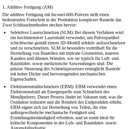
1. Additive Fertigung (AM)
Die additive Fertigung mit Inconel-600-Pulvern stellt einen
bedeutenden Fortschritt in der Produktion komplexer Bauteile dar.
Zwei Schlüsselmethoden stechen hervor:
Selektives Laserschmelzen (SLM):
Bei diesem Verfahren wird
ein hochintensiver Laserstrahl verwendet, um Pulverpartikel
schichtweise gemäß einem 3D-Modell selektiv aufzuschmelzen
und zu verschmelzen. SLM ist besonders vorteilhaft für die
Herstellung von Bauteilen mit intricate Geometrien, inneren
Kanälen und dünnen Wänden, wie sie typisch für Luft- und
Raumfahrt- sowie medizinische Anwendungen sind. Die
präzise Steuerung des Schmelzprozesses ermöglicht Bauteile
mit hoher Dichte und hervorragenden mechanischen
Eigenschaften.
Elektronenstrahlschmelzen (EBM):
EBM verwendet einen
Elektronenstrahl als Energiequelle zum Schmelzen des
Metallpulvers. Dieser Prozess findet im Vakuum statt, was die
Oxidation reduziert und die Reinheit des Endprodukts erhöht.
EBM eignet sich zur Herstellung von Teilen, die eine
außergewöhnliche mechanische Festigkeit und
Ermüdungsbeständigkeit erfordern, und ist somit ideal für
kritische Komponenten in der Luft- und Raumfahrt- sowie
Automobilindustrie.