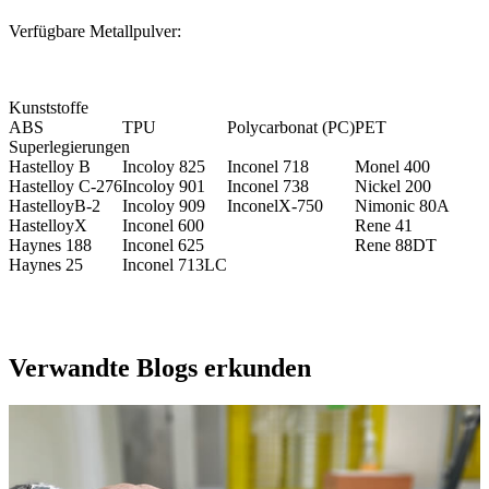
Verfügbare Metallpulver:
Kunststoffe
ABS
TPU
Polycarbonat (PC)
PET
Superlegierungen
Hastelloy B
Incoloy 825
Inconel 718
Monel 400
Hastelloy C-276
Incoloy 901
Inconel 738
Nickel 200
HastelloyB-2
Incoloy 909
InconelX-750
Nimonic 80A
HastelloyX
Inconel 600
Rene 41
Haynes 188
Inconel 625
Rene 88DT
Haynes 25
Inconel 713LC
Verwandte Blogs erkunden