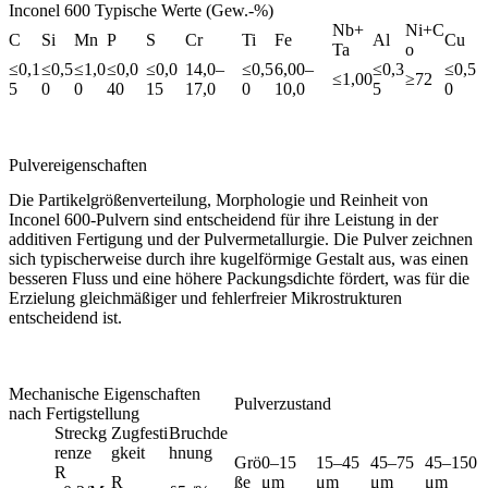
Inconel 600 Typische Werte (Gew.-%)
Nb+
Ni+C
C
Si
Mn
P
S
Cr
Ti
Fe
Al
Cu
Ta
o
≤0,1
≤0,5
≤1,0
≤0,0
≤0,0
14,0–
≤0,5
6,00–
≤0,3
≤0,5
≤1,00
≥72
5
0
0
40
15
17,0
0
10,0
5
0
Pulvereigenschaften
Die Partikelgrößenverteilung, Morphologie und Reinheit von
Inconel 600-Pulvern sind entscheidend für ihre Leistung in der
additiven Fertigung und der Pulvermetallurgie. Die Pulver zeichnen
sich typischerweise durch ihre kugelförmige Gestalt aus, was einen
besseren Fluss und eine höhere Packungsdichte fördert, was für die
Erzielung gleichmäßiger und fehlerfreier Mikrostrukturen
entscheidend ist.
Mechanische Eigenschaften
Pulverzustand
nach Fertigstellung
Streckg
Zugfesti
Bruchde
renze
gkeit
hnung
Grö
0–15
15–45
45–75
45–150
R
R
ße
μm
μm
μm
μm