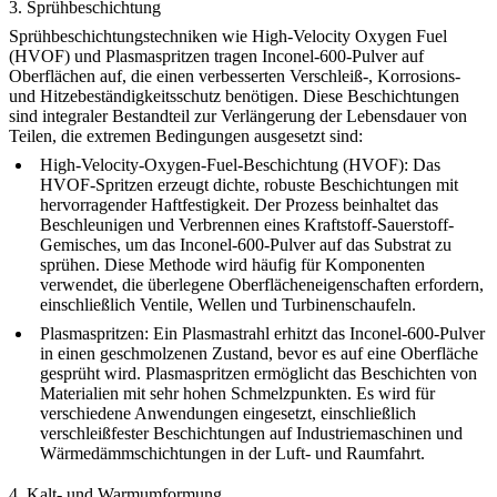
3. Sprühbeschichtung
Sprühbeschichtungstechniken wie High-Velocity Oxygen Fuel
(HVOF) und Plasmaspritzen tragen Inconel-600-Pulver auf
Oberflächen auf, die einen verbesserten Verschleiß-, Korrosions-
und Hitzebeständigkeitsschutz benötigen. Diese Beschichtungen
sind integraler Bestandteil zur Verlängerung der Lebensdauer von
Teilen, die extremen Bedingungen ausgesetzt sind:
High-Velocity-Oxygen-Fuel-Beschichtung (HVOF):
Das
HVOF-Spritzen erzeugt dichte, robuste Beschichtungen mit
hervorragender Haftfestigkeit. Der Prozess beinhaltet das
Beschleunigen und Verbrennen eines Kraftstoff-Sauerstoff-
Gemisches, um das Inconel-600-Pulver auf das Substrat zu
sprühen. Diese Methode wird häufig für Komponenten
verwendet, die überlegene Oberflächeneigenschaften erfordern,
einschließlich Ventile, Wellen und Turbinenschaufeln.
Plasmaspritzen:
Ein Plasmastrahl erhitzt das Inconel-600-Pulver
in einen geschmolzenen Zustand, bevor es auf eine Oberfläche
gesprüht wird. Plasmaspritzen ermöglicht das Beschichten von
Materialien mit sehr hohen Schmelzpunkten. Es wird für
verschiedene Anwendungen eingesetzt, einschließlich
verschleißfester Beschichtungen auf Industriemaschinen und
Wärmedämmschichtungen in der Luft- und Raumfahrt.
4. Kalt- und Warmumformung