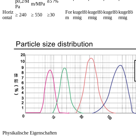
p0,2/M
δ5 /%
m/MPa
Pa
Horiz
For
kugelfö
kugelfö
kugelfö
kugelfö
≥ 240
≥ 550
≥30
ontal
m
rmig
rmig
rmig
rmig
Physikalische Eigenschaften