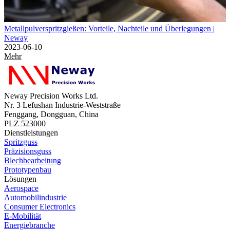
Metallpulverspritzgießen: Vorteile, Nachteile und Überlegungen |
Neway
2023-06-10
Mehr
Neway Precision Works Ltd.
Nr. 3 Lefushan Industrie-Weststraße
Fenggang, Dongguan, China
PLZ 523000
Dienstleistungen
Spritzguss
Präzisionsguss
Blechbearbeitung
Prototypenbau
Lösungen
Aerospace
Automobilindustrie
Consumer Electronics
E-Mobilität
Energiebranche