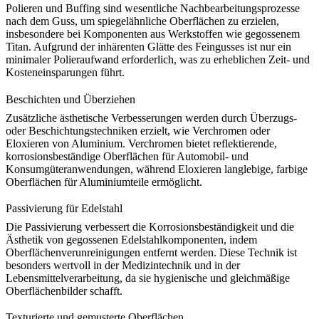
Polieren und Buffing sind wesentliche Nachbearbeitungsprozesse
nach dem Guss, um spiegelähnliche Oberflächen zu erzielen,
insbesondere bei Komponenten aus Werkstoffen wie
gegossenem
Titan
. Aufgrund der inhärenten Glätte des Feingusses ist nur ein
minimaler Polieraufwand erforderlich, was zu erheblichen
Zeit- und
Kosteneinsparungen
führt.
Beschichten und Überziehen
Zusätzliche ästhetische Verbesserungen werden durch Überzugs-
oder Beschichtungstechniken erzielt, wie
Verchromen
oder
Eloxieren von Aluminium
. Verchromen bietet reflektierende,
korrosionsbeständige Oberflächen für Automobil- und
Konsumgüteranwendungen, während Eloxieren langlebige, farbige
Oberflächen für Aluminiumteile ermöglicht.
Passivierung für Edelstahl
Die Passivierung verbessert die Korrosionsbeständigkeit und die
Ästhetik von gegossenen Edelstahlkomponenten, indem
Oberflächenverunreinigungen entfernt werden. Diese Technik ist
besonders wertvoll in der
Medizintechnik
und in der
Lebensmittelverarbeitung, da sie hygienische und gleichmäßige
Oberflächenbilder schafft.
Texturierte und gemusterte Oberflächen