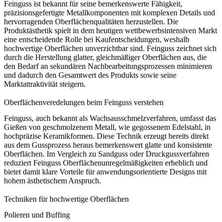
Feinguss ist bekannt für seine bemerkenswerte Fähigkeit,
präzisionsgefertigte Metallkomponenten
mit komplexen Details und
hervorragenden Oberflächenqualitäten herzustellen. Die
Produktästhetik spielt in dem heutigen wettbewerbsintensiven Markt
eine entscheidende Rolle bei Kaufentscheidungen, weshalb
hochwertige Oberflächen unverzichtbar sind. Feinguss zeichnet sich
durch die Herstellung glatter, gleichmäßiger Oberflächen aus, die
den Bedarf an sekundären Nachbearbeitungsprozessen minimieren
und dadurch den
Gesamtwert des Produkts
sowie seine
Marktattraktivität steigern.
Oberflächenveredelungen beim Feinguss verstehen
Feinguss, auch bekannt als
Wachsausschmelzverfahren
, umfasst das
Gießen von geschmolzenem Metall, wie
gegossenem Edelstahl
, in
hochpräzise Keramikformen. Diese Technik erzeugt bereits direkt
aus dem Gussprozess heraus bemerkenswert glatte und konsistente
Oberflächen. Im Vergleich zu
Sandguss
oder
Druckgussverfahren
reduziert Feinguss Oberflächenunregelmäßigkeiten erheblich und
bietet damit klare Vorteile für anwendungsorientierte Designs mit
hohem ästhetischem Anspruch.
Techniken für hochwertige Oberflächen
Polieren und Buffing