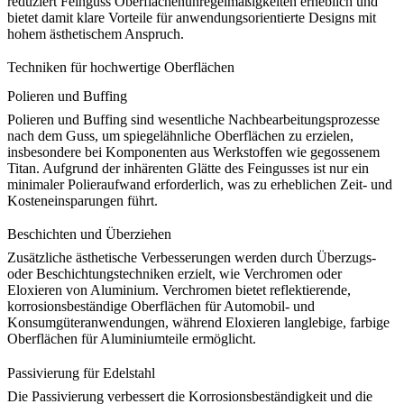
reduziert Feinguss Oberflächenunregelmäßigkeiten erheblich und
bietet damit klare Vorteile für anwendungsorientierte Designs mit
hohem ästhetischem Anspruch.
Techniken für hochwertige Oberflächen
Polieren und Buffing
Polieren und Buffing sind wesentliche Nachbearbeitungsprozesse
nach dem Guss, um spiegelähnliche Oberflächen zu erzielen,
insbesondere bei Komponenten aus Werkstoffen wie
gegossenem
Titan
. Aufgrund der inhärenten Glätte des Feingusses ist nur ein
minimaler Polieraufwand erforderlich, was zu erheblichen
Zeit- und
Kosteneinsparungen
führt.
Beschichten und Überziehen
Zusätzliche ästhetische Verbesserungen werden durch Überzugs-
oder Beschichtungstechniken erzielt, wie
Verchromen
oder
Eloxieren von Aluminium
. Verchromen bietet reflektierende,
korrosionsbeständige Oberflächen für Automobil- und
Konsumgüteranwendungen, während Eloxieren langlebige, farbige
Oberflächen für Aluminiumteile ermöglicht.
Passivierung für Edelstahl
Die Passivierung verbessert die Korrosionsbeständigkeit und die