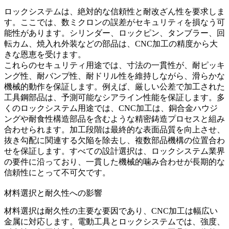
ロックシステムは、絶対的な信頼性と耐改ざん性を要求しま
す。ここでは、数ミクロンの誤差がセキュリティを損なう可
能性があります。シリンダー、ロックピン、タンブラー、回
転カム、焼入れ外装などの部品は、CNC加工の精度から大
きな恩恵を受けます。
これらのセキュリティ用途では、寸法の一貫性が、耐ピッキ
ング性、耐バンプ性、耐ドリル性を維持しながら、滑らかな
機械的動作を保証します。例えば、厳しい公差で加工された
工具鋼部品は、予測可能なシアライン性能を保証します。多
くのロックシステム用途では、CNC加工は、
銅合金
ハウジ
ングや耐食性構造部品を含むような精密鋳造プロセスと組み
合わせられます。加工段階は最終的な表面品質を向上させ、
抜き勾配に関連する欠陥を除去し、複数部品機構の位置合わ
せを保証します。すべての設計選択は、
ロックシステム業界
の要件に沿っており、一貫した機械的噛み合わせが長期的な
信頼性にとって不可欠です。
材料選択と耐久性への影響
材料選択は耐久性の主要な要因であり、CNC加工は幅広い
金属に対応します。電動工具とロックシステムでは、強度、