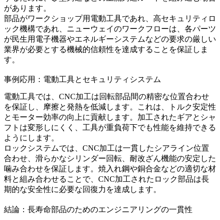
があります。
部品がワークショップ用電動工具であれ、高セキュリティロ
ック機構であれ、ニューウェイのワークフローは、各パーツ
が
民生用電子機器
や
エネルギー
システムなどの要求の厳しい
業界が必要とする機械的信頼性を達成することを保証しま
す。
事例応用：電動工具とセキュリティシステム
電動工具では、CNC加工は回転部品間の精密な位置合わせ
を保証し、摩擦と発熱を低減します。これは、トルク安定性
とモーター効率の向上に貢献します。加工されたギアとシャ
フトは変形しにくく、工具が重負荷下でも性能を維持できる
ようにします。
ロックシステムでは、CNC加工は一貫したシアライン位置
合わせ、滑らかなシリンダー回転、耐改ざん機能の安定した
噛み合わせを保証します。焼入れ鋼や銅合金などの適切な材
料と組み合わせることで、CNC加工されたロック部品は長
期的な安全性に必要な回復力を達成します。
結論：長寿命部品のためのエンジニアリングの一貫性