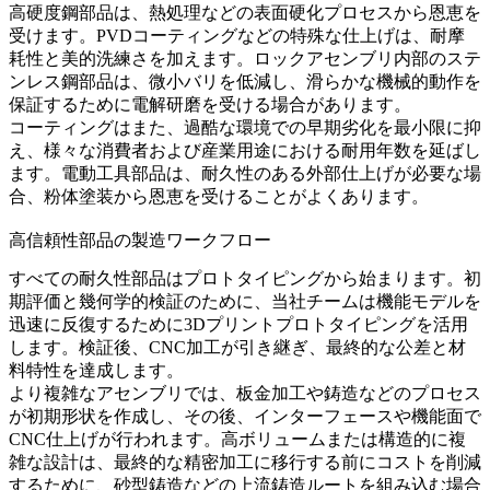
高硬度鋼部品は、熱処理などの表面硬化プロセスから恩恵を
受けます。
PVDコーティング
などの特殊な仕上げは、耐摩
耗性と美的洗練さを加えます。ロックアセンブリ内部のステ
ンレス鋼部品は、微小バリを低減し、滑らかな機械的動作を
保証するために
電解研磨
を受ける場合があります。
コーティングはまた、過酷な環境での早期劣化を最小限に抑
え、様々な消費者および産業用途における耐用年数を延ばし
ます。電動工具部品は、耐久性のある外部仕上げが必要な場
合、
粉体塗装
から恩恵を受けることがよくあります。
高信頼性部品の製造ワークフロー
すべての耐久性部品はプロトタイピングから始まります。初
期評価と幾何学的検証のために、当社チームは機能モデルを
迅速に反復するために
3Dプリントプロトタイピング
を活用
します。検証後、CNC加工が引き継ぎ、最終的な公差と材
料特性を達成します。
より複雑なアセンブリでは、
板金加工
や鋳造などのプロセス
が初期形状を作成し、その後、インターフェースや機能面で
CNC仕上げが行われます。高ボリュームまたは構造的に複
雑な設計は、最終的な精密加工に移行する前にコストを削減
するために、
砂型鋳造
などの上流鋳造ルートを組み込む場合