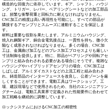
構造的な回復力に依存しています。ギア、シャフト、ハウジ
ング、トリガー、レバー、ベアリングシートなどの加工部品
は、頻繁な衝撃荷重と回転力に耐えなければなりません。
CNC加工の精度は高い再現性を可能にし、すべての部品が
隣接するアセンブリとスムーズに連動することを保証しま
す。
材料は重要な役割を果たします。アルミニウムハウジング、
焼入れ鋼製ギア、銅合金電気接点は、一貫性を持ち、微小欠
陥なく成形されなければなりません。多くの場合、CNC加
工は、
金属曲げ加工
などのプレス加工プロセスよりも厳しい
寸法制御を提供します。特に、部品がベアリングや回転アセ
ンブリと組み合わされる必要がある場合にそうです。複雑な
ハウジングやハイブリッドアセンブリの場合、CNC加工は
しばしば、
アルミダイカスト
などの上流工程と組み合わさ
れ、鋳造部品のインターフェースを改良し、公差ゾーンを厳
しくすることができます。電動工具はワークショップ、工
場、建設現場などで使用されるため、当社のエンジニアリン
グチームは、
電動工具業界
で定義された性能要件に合わせて
加工戦略を継続的に調整しています。
ロックシステムにおけるCNC加工の精密性