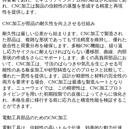
れ、CNC加工は製品の信頼性の基盤を形成する精度と再現
性を提供します。
CNC加工が部品の耐久性を向上させる仕組み
耐久性は厳しい公差から始まります。CNC加工で製造され
た部品は、複雑な形状であっても寸法精度を維持し、優れた
嵌合性と荷重分布を確保します。多軸CNC機能は、繰り返
し応力サイクルに耐えなければならない遷移部、曲線、内部
形状の作成をさらにサポートします。多くの高負荷部品にお
いて、CNC加工は、寸法のばらつきや気孔を生じさせる可
能性のある
板金加工
や
砂型鋳造
などのプロセスと比較して、
優れた一貫性を提供します。設計が精密性と材料の完全性の
両方を要求する場合、CNC加工は最適な製造ルートとなり
ます。ニューウェイでは、この精密性は、
CNC加工プロト
タイピング
を用いた初期段階での反復によってさらに強化さ
れ、本格生産に移行する前に応力点と構造性能を検証するこ
とができます。
電動工具部品のためのCNC加工
電動工具は、信頼性の高いトルク伝達、効率的な動力伝達、