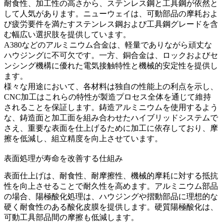
耐食性、加工性の高さから、ステンレス鋼と工具鋼が依然と
して人気があります。ニューウェイは、可動部品の摩耗およ
び疲労要件を満たす
ステンレス鋼
および
工具鋼
グレードを含
む幅広い選択肢を提供しています。
A380
などのアルミニウム合金は、軽量でありながら頑丈な
ハウジングに不可欠です。一方、銅合金は、ロックおよびセ
ンシング機構に優れた電気接触特性と機械的安定性を提供し
ます。
様々な用途において、各材料は独自の性能上の利点を示し、
CNC加工はこれらの特性が製造プロセス全体を通じて維持
されることを保証します。
鋳造アルミニウム
を使用するよう
な、鋳造面と加工面を組み合わせたハイブリッドシステムで
さえ、重要な表面を仕上げるために加工に依存しており、摩
擦を低減し、組立精度を向上させています。
表面処理が寿命を改善する仕組み
表面仕上げは、耐食性、耐摩擦性、機械的摩耗に対する抵抗
性を向上させることで耐久性を高めます。アルミニウム部品
の場合、
陽極酸化処理
は、ハウジングや摺動部品に理想的な
硬く耐食性のある酸化皮膜を提供します。硬質陽極酸化は、
可動工具部品間の摩擦も低減します。