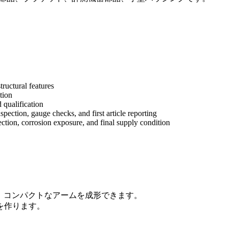
tructural features
tion
 qualification
ection, gauge checks, and first article reporting
pection, corrosion exposure, and final supply condition
ト、コンパクトなアームを成形できます。
を作ります。