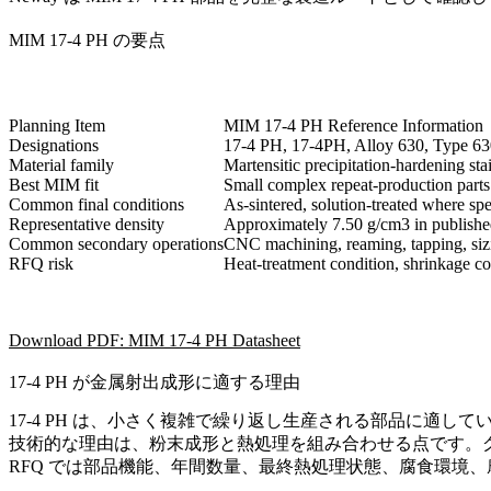
MIM 17-4 PH の要点
Planning Item
MIM 17-4 PH Reference Information
Designations
17-4 PH, 17-4PH, Alloy 630, Type 
Material family
Martensitic precipitation-hardening stai
Best MIM fit
Small complex repeat-production parts wi
Common final conditions
As-sintered, solution-treated where s
Representative density
Approximately 7.50 g/cm3 in published
Common secondary operations
CNC machining, reaming, tapping, sizin
RFQ risk
Heat-treatment condition, shrinkage cor
Download PDF: MIM 17-4 PH Datasheet
17-4 PH が金属射出成形に適する理由
17-4 PH は、小さく複雑で繰り返し生産される部品に適
技術的な理由は、粉末成形と熱処理を組み合わせる点です。
RFQ では部品機能、年間数量、最終熱処理状態、腐食環境