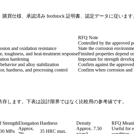
仕様、承認済み feedstock 証明書、認定データに従います
RFQ Note
Controlled by the approved p
rosion and oxidation resistance
State the corrosion environme
e, toughness, and heat-treatment response
Finished properties depend on
tation hardening
Important for strength devel
 behavior and alloy stabilization
Confirm against the approved 
or, hardness, and processing control
Confirm when corrosion and he
方法に依存します。下表は設計限界ではなく比較用の参考値です。
d Strength
Elongation
Hardness
Density
RFQ Mean
Approx.
Approx. 7.50
Useful for e
730 MPa
35 HRC max.
7%
g/cm3
condition