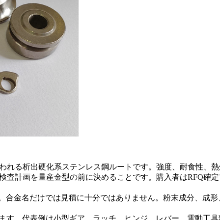
われる析出硬化系ステンレス鋼ルートです。強度、耐食性、熱
上げ、検査計画を量産金型の前に決めることです。購入者はRFQ確
17400 とも呼ばれます。合金名だけでは見積に十分ではありません。
トとして確認します。代表例は小型ギア、ラッチ、ヒンジ、レバー、電