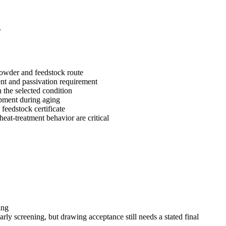
。
owder and feedstock route
nt and passivation requirement
 the selected condition
opment during aging
feedstock certificate
at-treatment behavior are critical
ing
arly screening, but drawing acceptance still needs a stated final