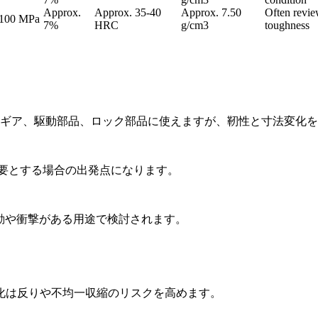
Approx.
Approx. 35-40
Approx. 7.50
Often revi
1100 MPa
7%
HRC
g/cm3
toughness
小型ギア、駆動部品、ロック部品に使えますが、靭性と寸法変化
時に必要とする場合の出発点になります。
振動や衝撃がある用途で検討されます。
化は反りや不均一収縮のリスクを高めます。