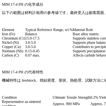
MIM 17-4 PH の化学成分
以下の範囲は材料計画用の参考値です。最終受入は顧客図面、購買
Element
Typical Reference Range, wt.%
Material Role
Iron (Fe)
Balance
Base alloy matrix
Chromium (Cr)
15.0-17.5
Supports stainless cor
Nickel (Ni)
3.0-5.0
Supports phase balanc
Copper (Cu)
3.0-5.0
Contributes to precipi
Niobium (Nb)
0.15-0.45
Supports precipitation
Carbon (C)
0.07 max.
Affects carbide behavi
MIM 17-4 PH の代表特性
機械特性は feedstock、焼結密度、形状、熱処理、試験
Condition
Ultimate Tensile Strength
0.2% Yiel
Representative as-sintered
Approx. 900 MPa
Approx. 
condition