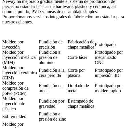
Neway ha mejorado gradualmente el sistema de producción de
piezas no estándar básicas de hardware, plástico y cerámica, así
como el pulido, PVD y líneas de ensamblaje simples.
Proporcionamos servicios integrales de fabricación no estándar para
nuestros clientes.
Moldeo por
Fundición de
Fabricación de
Prototipado
inyección
precisión
chapa metálica
Moldeo por
Fundición a
Prototipado por
inyección metálica
presión de
Corte láser
mecanizado
(MIM)
aluminio
CNC
Moldeo por
Fundición a la
Corte por
Prototipado por
inyección cerámica
cera perdida
plasma
impresión 3D
(CIM)
Moldeo por
Fundición en
Doblado de
Prototipado por
compresión de
arena
metal
moldeo rápido
polvo (PCM)
Moldeo por
Fundición por
Estampado de
inyección de
gravedad
chapa metálica
plástico
Fundición a
Sobremoldeo
presión de zinc
Moldeo por