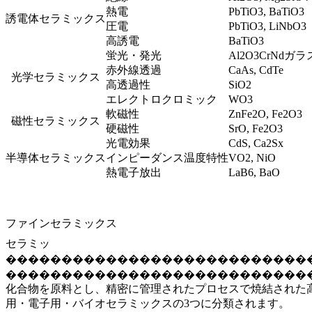
熱電
PbTiO3, BaTiO3
誘電体セラミックス
圧電
PbTiO3, LiNbO3
高誘電
BaTiO3
蛍光・発光
Al2O3CrNdガラ
赤外線透過
CaAs, CdTe
光学セラミックス
高透過性
SiO2
エレクトロクロミック
WO3
軟磁性
ZnFe2O, Fe2O3
磁性セラミックス
硬磁性
SrO, Fe2O3
光電効果
CdS, Ca2Sx
半導体セラミックス
インピーダンス温度特性
VO2, NiO
熱電子放出
LaB6, BaO
ファインセラミックス
セラミッ
���������������������������
���������������������������
化合物を原料とし、精密に管理されたプロセスで焼結された
用・電子用・バイオセラミックスの3つに分類されます。