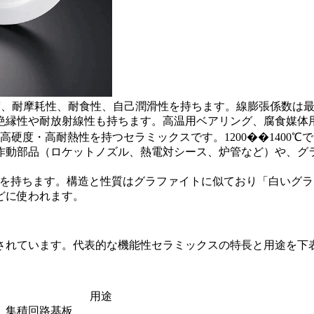
度、耐摩耗性、耐食性、自己潤滑性を持ちます。線膨張係数は最
絶縁性や耐放射線性も持ちます。高温用ベアリング、腐食媒体
高硬度・高耐熱性を持つセラミックスです。1200��1400
作動部品（ロケットノズル、熱電対シース、炉管など）や、グ
造を持ちます。構造と性質はグラファイトに似ており「白いグ
どに使われます。
されています。代表的な機能性セラミックスの特長と用途を下
用途
集積回路基板