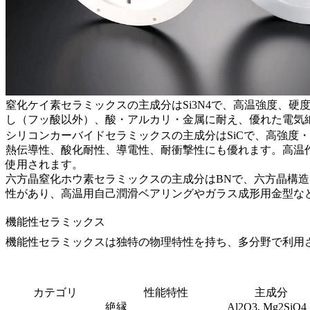
窒化ケイ素セラミックスの主成分はSi3N4で、高温強度、硬
し（フッ酸以外）、酸・アルカリ・金属に耐え、優れた電気
シリコンカーバイドセラミックスの主成分はSiCで、高強度・
熱伝導性、酸化耐性、導電性、耐衝撃性にも優れます。高温
使用されます。
六方晶窒化ホウ素セラミックスの主成分はBNで、六方晶構
性があり、高温用自己潤滑ベアリングやガラス成形用金型な
機能性セラミックス
機能性セラミックスは独特の物理特性を持ち、多分野で利用
カテゴリ
性能特性
主成分
絶縁
Al2O3, Mg2SiO4