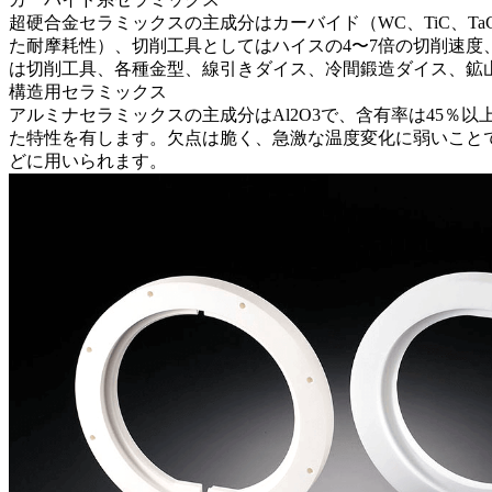
超硬合金セラミックスの主成分はカーバイド（WC、TiC、Ta
た耐摩耗性）、切削工具としてはハイスの4〜7倍の切削速度
は切削工具、各種金型、線引きダイス、冷間鍛造ダイス、鉱
構造用セラミックス
アルミナセラミックス
の主成分はAl2O3で、含有率は45％
た特性を有します。欠点は脆く、急激な温度変化に弱いこと
どに用いられます。