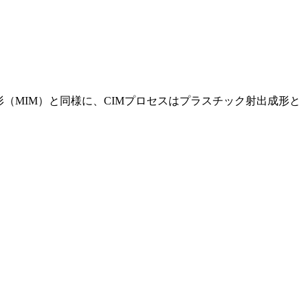
（MIM）
と同様に、CIMプロセスは
プラスチック射出成形
と