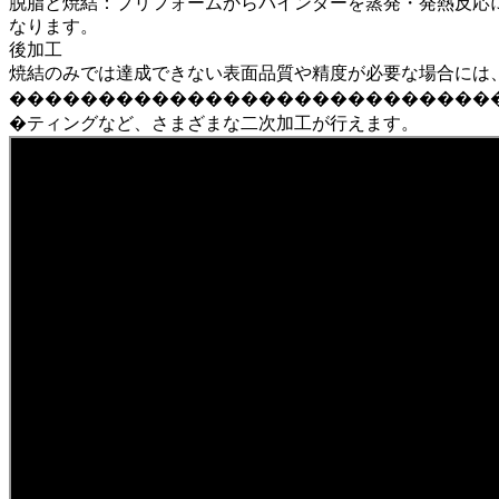
脱脂と焼結：プリフォームからバインダーを蒸発・発熱反応
なります。
後加工
焼結のみでは達成できない表面品質や精度が必要な場合には
���������������������������
�ティングなど、さまざまな二次加工が行えます。