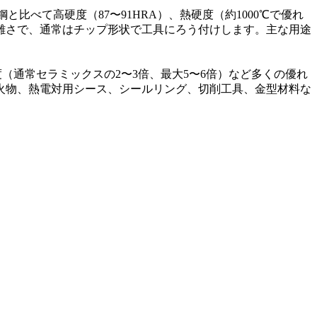
比べて高硬度（87〜91HRA）、熱硬度（約1000℃で優れ
困難さで、通常はチップ形状で工具にろう付けします。主な用途
度（通常セラミックスの2〜3倍、最大5〜6倍）など多くの優れ
火物、熱電対用シース、シールリング、切削工具、金型材料な