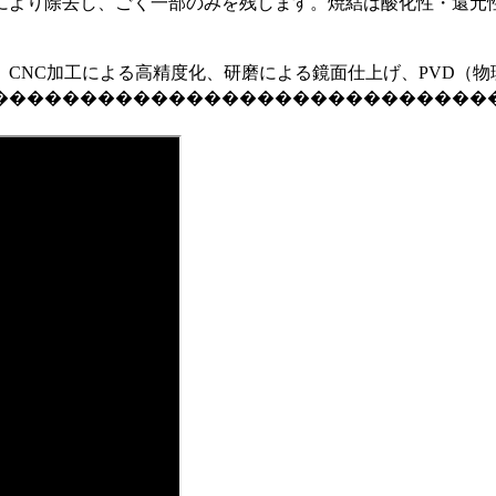
により除去し、ごく一部のみを残します。
焼結
は酸化性・還元
、
CNC加工
による高精度化、
研磨
による鏡面仕上げ、
PVD（
����������������������������