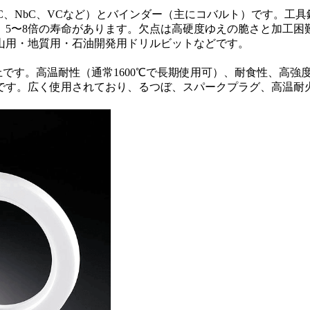
C、NbC、VCなど）とバインダー（主にコバルト）です。工具鋼と
、5〜8倍の寿命があります。欠点は高硬度ゆえの脆さと加工
山用・地質用・石油開発用ドリルビットなどです。
以上です。高温耐性（通常1600℃で長期使用可）、耐食性、高強
です。広く使用されており、るつぼ、スパークプラグ、高温耐