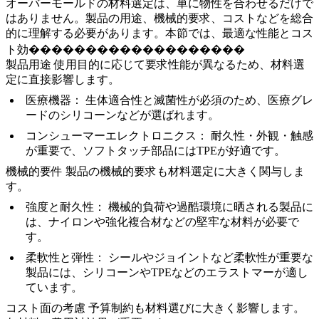
オーバーモールドの材料選定は、単に物性を合わせるだけで
はありません。製品の用途、機械的要求、コストなどを総合
的に理解する必要があります。本節では、最適な性能とコス
ト効�������������������
製品用途
使用目的に応じて要求性能が異なるため、材料選
定に直接影響します。
医療機器：
生体適合性と滅菌性が必須のため、医療グレ
ードのシリコーンなどが選ばれます。
コンシューマーエレクトロニクス：
耐久性・外観・触感
が重要で、ソフトタッチ部品にはTPEが好適です。
機械的要件
製品の機械的要求も材料選定に大きく関与しま
す。
強度と耐久性：
機械的負荷や過酷環境に晒される製品に
は、ナイロンや強化複合材などの堅牢な材料が必要で
す。
柔軟性と弾性：
シールやジョイントなど柔軟性が重要な
製品には、シリコーンやTPEなどのエラストマーが適し
ています。
コスト面の考慮
予算制約も材料選びに大きく影響します。