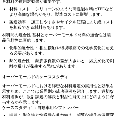
各材料の費用対効果が重要です。
材料コスト：
シリコーンのような高性能材料はTPEなど
より高価な場合があり、製造コストに影響します。
製造効率：
加工しやすさやサイクル短縮により総コスト
を相殺できる材料もあります。
材料間の適合性
基材とオーバーモールド材料の適合性は製
品信頼性に直結します。
化学的適合性：
相互接触や環境曝露での化学劣化に耐え
る必要があります。
熱的適合性：
熱膨張係数の差が大きいと、温度変化で剥
離や反りが発生する恐れがあります。
オーバーモールドのケーススタディ
オーバーモールドにおける綿密な材料選定の実用性と効果を
示すため、ここでは業界別の成功事例を紹介します。適切な
材料選択が、設計課題の解決と製品性能向上にどのように寄
与するかを示します。
ケーススタディ1：自動車用シフトレバー
課題：
耐久性と快適性を兼ね備え、頻繁な操作や温度変