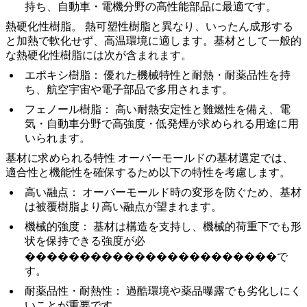
持ち、自動車・電機分野の高性能部品に最適です。
熱硬化性樹脂
。
熱可塑性樹脂
と異なり、いったん成形する
と加熱で軟化せず、高温環境に適します。基材として一般的
な熱硬化性樹脂には次が含まれます。
エポキシ樹脂：
優れた機械特性と耐熱・耐薬品性を持
ち、航空宇宙や電子部品で多用されます。
フェノール樹脂：
高い耐熱安定性と難燃性を備え、電
気・自動車分野で高強度・低発煙が求められる用途に用
いられます。
基材に求められる特性
オーバーモールドの基材選定では、
適合性と機能性を確保するため以下の特性を考慮します。
高い融点：
オーバーモールド時の変形を防ぐため、基材
は被覆樹脂より高い融点が望まれます。
機械的強度：
基材は構造を支持し、機械的荷重下でも形
状を保持できる強度が必
�����������������������で
す。
耐薬品性・耐熱性：
過酷環境や薬品曝露でも劣化しにく
いことが重要です。