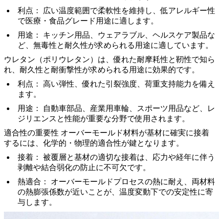
利点：
広い温度範囲で柔軟性を維持し、低アレルギー性
で医療・食品グレード用途に適します。
用途：
キッチン用品、ウェアラブル、ヘルスケア製品な
ど、無毒性と耐久性が求められる用途に適しています。
ウレタン
（ポリウレタン）は、優れた耐摩耗性と靭性で知ら
れ、耐久性と耐衝撃性が求められる用途に効果的です。
利点：
高い弾性、優れた引裂強度、荷重支持能力を備え
ます。
用途：
自動車部品、産業用車輪、スポーツ用品など、レ
ジリエンスと性能が重要な分野で使用されます。
適合性の重要性
オーバーモールド材料が基材に確実に接着
するには、化学的・物理的適合性が鍵となります。
接着：
被覆層と基材の適切な接着は、応力や経年に伴う
剥離や結合弱化の防止に不可欠です。
熱適合：
オーバーモールドプロセスの熱に耐え、両材料
の熱膨張係数が近いことが、温度変動下での安定性に寄
与します。