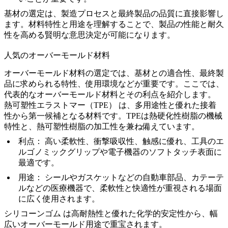
基材の選定は、製造プロセスと最終製品の品質に直接影響し
ます。材料特性と用途を理解することで、製品の性能と耐久
性を高める賢明な意思決定が可能になります。
人気のオーバーモールド材料
オーバーモールド材料の選定では、基材との適合性、最終製
品に求められる特性、使用環境などが重要です。ここでは、
代表的なオーバーモールド材料とその利点を紹介します。
熱可塑性エラストマー（TPE）
は、多用途性と優れた接着
性から第一候補となる材料です。TPEは熱硬化性樹脂の機械
特性と、熱可塑性樹脂の加工性を兼ね備えています。
利点：
高い柔軟性、衝撃吸収性、触感に優れ、工具のエ
ルゴノミックグリップや電子機器のソフトタッチ表面に
最適です。
用途：
シールやガスケットなどの自動車部品、カテーテ
ルなどの医療機器で、柔軟性と快適性が重視される場面
に広く使用されます。
シリコーンゴム
は高耐熱性と優れた化学的安定性から、幅
広いオーバーモールド用途で重宝されます。