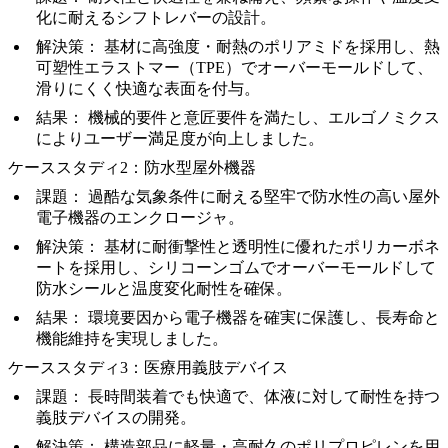
化に耐えるシフトレバーの設計。
解決策：
基材に高強度・耐熱のポリアミドを採用し、熱
可塑性エラストマー（TPE）でオーバーモールドして、
滑りにくく快適な表面を付与。
結果：
機械的要件と意匠要件を満たし、エルゴノミクス
によりユーザー満足度が向上しました。
ケーススタディ2：防水型屋外機器
課題：
過酷な気象条件に耐える堅牢で防水性の高い屋外
電子機器のエンクロージャ。
解決策：
基材に耐衝撃性と透明性に優れたポリカーボネ
ートを採用し、シリコーンゴムでオーバーモールドして
防水シールと温度変化耐性を確保。
結果：
環境要因から電子機器を確実に保護し、長寿命と
機能維持を実現しました。
ケーススタディ3：医療用義肢デバイス
課題：
長時間装着でも快適で、体液に対して耐性を持つ
義肢デバイスの開発。
解決策：
構造部品に軽量・高耐久のポリプロピレンを用