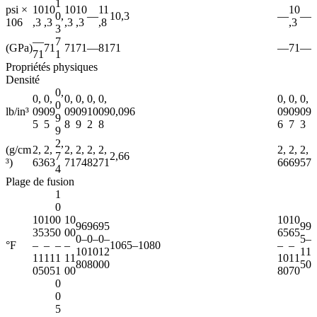
1
psi ×
10
10
10
10
11
10
0,
—
10,3
—
—
106
,3
,3
,3
,3
,8
,3
3
—
7
(GPa)
71
71
71
—
81
71
—
71
—
71
1
Propriétés physiques
Densité
0,
0,
0,
0,
0,
0,
0,
0,
0,
0,
0
lb/in³
09
09
09
09
10
09
0,096
09
09
09
9
5
5
8
9
2
8
6
7
3
9
2,
(g/cm
2,
2,
2,
2,
2,
2,
2,
2,
2,
7
2,66
³)
63
63
71
74
82
71
66
69
57
4
Plage de fusion
1
0
10
10
0
10
10
10
96
96
95
99
35
35
0
00
65
65
0–
0–
0–
5–
°F
–
–
–
–
1065–1080
–
–
10
10
12
11
11
11
1
11
10
11
80
80
00
50
05
05
1
00
80
70
0
0
5