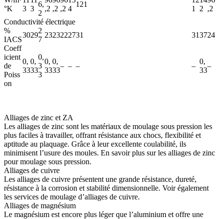
6,
121
°⁠K
3
3
,2
,2
,2
4
1
2
,2
2
Conductivité électrique
%
2
30
29
23
23
22
27
31
31
37
24
IACS
7
Coeff
icient
0,
0,
0,
0,
0,
0,
de
3
–
–
–
–
–
33
33
33
33
33
Poiss
3
on
Alliages de zinc et ZA
Les alliages de zinc sont les matériaux de moulage sous pression les
plus faciles à travailler, offrant résistance aux chocs, flexibilité et
aptitude au plaquage. Grâce à leur excellente coulabilité, ils
minimisent l’usure des moules. En savoir plus sur les
alliages de zinc
pour moulage sous pression
.
Alliages de cuivre
Les alliages de cuivre présentent une grande résistance, dureté,
résistance à la corrosion et stabilité dimensionnelle. Voir également
les
services de moulage d’alliages de cuivre
.
Alliages de magnésium
Le magnésium est encore plus léger que l’aluminium et offre une