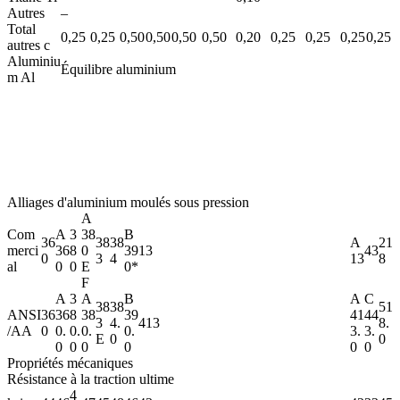
Autres
–
Total
0,25
0,25
0,50
0,50
0,50
0,50
0,20
0,25
0,25
0,25
0,25
autres c
Aluminiu
Équilibre aluminium
m
Al
Alliages d'aluminium moulés sous pression
A
Com
A
3
38
B
36
38
38
A
21
merci
36
8
0
39
13
43
0
3
4
13
8
al
0
0
E
0*
F
A
3
A
B
A
C
38
38
51
ANSI
36
36
8
38
39
41
44
3
4.
413
8.
/AA
0
0.
0.
0.
0.
3.
3.
E
0
0
0
0
0
0
0
0
Propriétés mécaniques
Résistance à la traction ultime
4