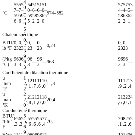
4
55
55
54
51
51
51
57
57
53
0
7–
7–
0–
6–
6–
0–
4–
4–
5–
°C
–
574–582
59
59
59
58
58
65
58
63
62
5
6
6
5
2
2
0
2
2
1
9
5
Chaleur spécifique
0,
BTU/
0,
0,
0,
0,
0,
0,
2
—
—
0,23
—
lb °⁠F
23
23
23
23
23
23
3
9
(J/kg
96
96
96
96
96
96
6
—
—
963
—
°⁠C)
3
3
3
3
3
3
3
Coefficient de dilatation thermique
u
1
12
11
11
10
11
12
13
in/in
–
–
2,
11,3
,1
,7
,6
,0
,9
,2
,4
°⁠F
2
u
2
21
21
21
18
21
22
24
m/m
–
–
2,
20,4
,8
,1
,0
,0
,6
,0
,1
°⁠K
0
Conductivité thermique
BTU/
5
65
65
55
55
55
77
70
82
55
ft·h·°⁠
5,
70,1
,3
,3
,6
,6
,6
,4
,1
,2
,6
F
6
9
W/m·
11
11
96
96
96
13
12
14
96