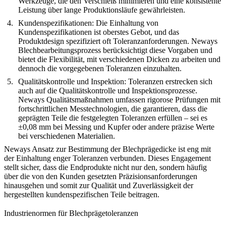
Werkzeuge, die den Verschleiß minimieren und eine konsistente
Leistung über lange Produktionsläufe gewährleisten.
Kundenspezifikationen
: Die Einhaltung von
Kundenspezifikationen ist oberstes Gebot, und das
Produktdesign spezifiziert oft Toleranzanforderungen. Neways
Blechbearbeitungsprozess berücksichtigt diese Vorgaben und
bietet die Flexibilität, mit verschiedenen Dicken zu arbeiten und
dennoch die vorgegebenen Toleranzen einzuhalten.
Qualitätskontrolle und Inspektion
: Toleranzen erstrecken sich
auch auf die Qualitätskontrolle und Inspektionsprozesse.
Neways Qualitätsmaßnahmen umfassen rigorose Prüfungen mit
fortschrittlichen Messtechnologien, die garantieren, dass die
geprägten Teile die festgelegten Toleranzen erfüllen – sei es
±0,08 mm bei Messing und Kupfer oder andere präzise Werte
bei verschiedenen Materialien.
Neways Ansatz zur Bestimmung der Blechprägedicke ist eng mit
der Einhaltung enger Toleranzen verbunden. Dieses Engagement
stellt sicher, dass die Endprodukte nicht nur den, sondern häufig
über die von den Kunden gesetzten Präzisionsanforderungen
hinausgehen und somit zur Qualität und Zuverlässigkeit der
hergestellten kundenspezifischen Teile beitragen.
Industrienormen für Blechprägetoleranzen