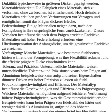
Duktilität typischerweise in größeren Dicken geprägt werden.
Materialdehnbarkeit:
Die Fähigkeit eines Materials, sich zu
verformen, ohne zu brechen, ist entscheidend. Hoch dehnbare
Materialien erlauben größere Verformungen vor Versagen und
ermöglichen somit das Prägen dickerer Bleche.
Federerholung:
Einige Materialien neigen dazu, nach der
Formgebung in ihre ursprüngliche Form zurückzukehren. Dieses
Verhalten beeinflusst die nach dem Prägen erreichte Enddicke.
Materialien mit hoher Federerholung erfordern eine
Überkompensation der Anfangsdicke, um die gewünschte Enddicke
zu erreichen.
Verfestigung:
Manche Materialien, wie bestimmte Stahlsorten,
härten während der Formgebung, was ihre Flexibilität reduziert und
die effektiv prägbare Dicke einschränken kann.
Toleranz und Präzision:
Unterschiedliche Materialien weisen
unterschiedliche Toleranz- und Präzisionsniveaus beim Prägen auf.
Aluminium beispielsweise kann aufgrund seiner Eigenschaften
dünnere Dicken mit hoher Präzision zulassen als Stahl.
Produktionsgeschwindigkeit und Effizienz:
Der Materialtyp
beeinflusst die Geschwindigkeit und Effizienz des Prägevorgangs.
Weichere Materialien ermöglichen aufgrund leichterer Verformung
höhere Prägeschwindigkeiten, was die Gesamtproduktivität erhöht.
Beispielsweise kann beim Prägen von Edelstahl, der härter und
weniger duktil als Aluminium ist, aufgrund des höheren
Verformungswiderstands und der eingeschränkten Flexibilität eine