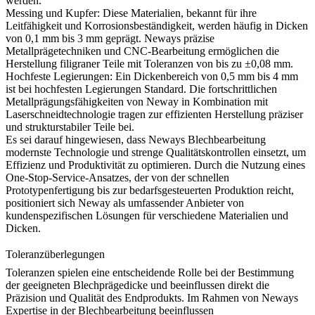
werden.
Messing und Kupfer:
Diese Materialien, bekannt für ihre
Leitfähigkeit und Korrosionsbeständigkeit, werden häufig in Dicken
von 0,1 mm bis 3 mm geprägt. Neways präzise
Metallprägetechniken und CNC-Bearbeitung ermöglichen die
Herstellung filigraner Teile mit Toleranzen von bis zu ±0,08 mm.
Hochfeste Legierungen:
Ein Dickenbereich von 0,5 mm bis 4 mm
ist bei hochfesten Legierungen Standard. Die fortschrittlichen
Metallprägungsfähigkeiten von Neway in Kombination mit
Laserschneidtechnologie tragen zur effizienten Herstellung präziser
und strukturstabiler Teile bei.
Es sei darauf hingewiesen, dass Neways Blechbearbeitung
modernste Technologie und strenge Qualitätskontrollen einsetzt, um
Effizienz und Produktivität zu optimieren. Durch die Nutzung eines
One-Stop-Service-Ansatzes, der von der schnellen
Prototypenfertigung bis zur bedarfsgesteuerten Produktion reicht,
positioniert sich Neway als umfassender Anbieter von
kundenspezifischen Lösungen für verschiedene Materialien und
Dicken.
Toleranzüberlegungen
Toleranzen spielen eine entscheidende Rolle bei der Bestimmung
der geeigneten Blechprägedicke und beeinflussen direkt die
Präzision und Qualität des Endprodukts. Im Rahmen von Neways
Expertise in der Blechbearbeitung beeinflussen