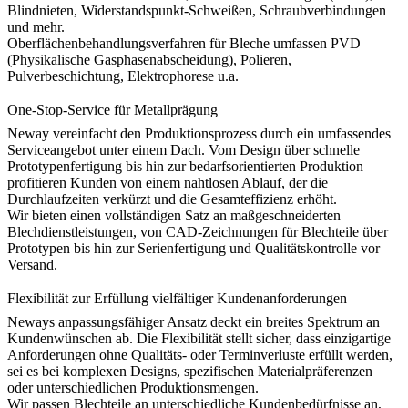
Blindnieten, Widerstandspunkt-Schweißen, Schraubverbindungen
und mehr.
Oberflächenbehandlungsverfahren für Bleche umfassen
PVD
(Physikalische Gasphasenabscheidung)
,
Polieren
,
Pulverbeschichtung
, Elektrophorese u.a.
One-Stop-Service für Metallprägung
Neway vereinfacht den Produktionsprozess durch ein umfassendes
Serviceangebot unter einem Dach. Vom Design über schnelle
Prototypenfertigung bis hin zur bedarfsorientierten Produktion
profitieren Kunden von einem nahtlosen Ablauf, der die
Durchlaufzeiten verkürzt und die Gesamteffizienz erhöht.
Wir bieten einen vollständigen Satz an maßgeschneiderten
Blechdienstleistungen, von CAD-Zeichnungen für Blechteile über
Prototypen bis hin zur Serienfertigung und Qualitätskontrolle vor
Versand.
Flexibilität zur Erfüllung vielfältiger Kundenanforderungen
Neways anpassungsfähiger Ansatz deckt ein breites Spektrum an
Kundenwünschen ab. Die Flexibilität stellt sicher, dass einzigartige
Anforderungen ohne Qualitäts- oder Terminverluste erfüllt werden,
sei es bei komplexen Designs, spezifischen Materialpräferenzen
oder unterschiedlichen Produktionsmengen.
Wir passen Blechteile an unterschiedliche Kundenbedürfnisse an,