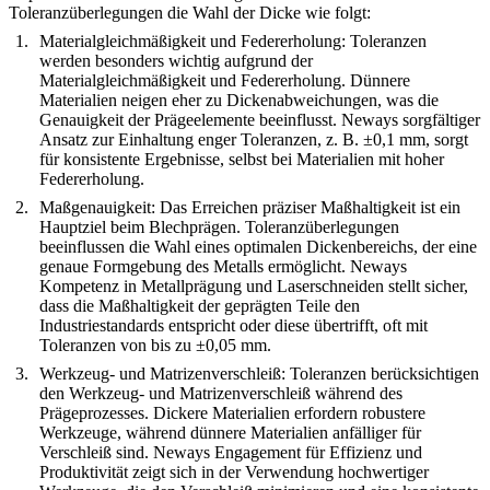
Toleranzüberlegungen die Wahl der Dicke wie folgt:
Materialgleichmäßigkeit und Federerholung
: Toleranzen
werden besonders wichtig aufgrund der
Materialgleichmäßigkeit und Federerholung. Dünnere
Materialien neigen eher zu Dickenabweichungen, was die
Genauigkeit der Prägeelemente beeinflusst. Neways sorgfältiger
Ansatz zur Einhaltung enger Toleranzen, z. B. ±0,1 mm, sorgt
für konsistente Ergebnisse, selbst bei Materialien mit hoher
Federerholung.
Maßgenauigkeit
: Das Erreichen präziser Maßhaltigkeit ist ein
Hauptziel beim Blechprägen. Toleranzüberlegungen
beeinflussen die Wahl eines optimalen Dickenbereichs, der eine
genaue Formgebung des Metalls ermöglicht. Neways
Kompetenz in Metallprägung und Laserschneiden stellt sicher,
dass die Maßhaltigkeit der geprägten Teile den
Industriestandards entspricht oder diese übertrifft, oft mit
Toleranzen von bis zu ±0,05 mm.
Werkzeug- und Matrizenverschleiß
: Toleranzen berücksichtigen
den Werkzeug- und Matrizenverschleiß während des
Prägeprozesses. Dickere Materialien erfordern robustere
Werkzeuge, während dünnere Materialien anfälliger für
Verschleiß sind. Neways Engagement für Effizienz und
Produktivität zeigt sich in der Verwendung hochwertiger