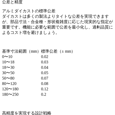
公差と精度
アルミダイカストの標準公差
ダイカストは多くの製法よりタイトな公差を実現できます
が、部品寸法・合金種・形状複雑度に応じた現実的な指定が
重要です。機能に必要な範囲で公差を最小化し、過剰品質に
よるコスト増を避けましょう。
基準寸法範囲（mm）
標準公差（± mm）
0〜10
0.02
10〜18
0.03
18〜30
0.04
30〜50
0.05
50〜80
0.07
80〜120
0.08
120〜180
0.12
180〜250
0.2
高精度を実現する設計戦略