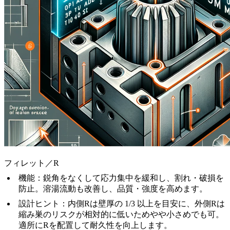
フィレット／R
機能
：鋭角をなくして応力集中を緩和し、割れ・破損を
防止。溶湯流動も改善し、品質・強度を高めます。
設計ヒント
：内側Rは壁厚の 1/3 以上を目安に、外側Rは
縮み巣のリスクが相対的に低いためやや小さめでも可。
適所にRを配置して耐久性を向上します。