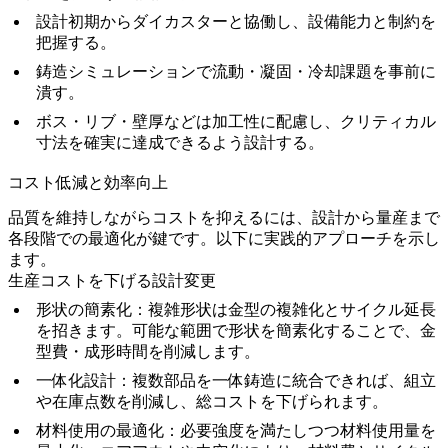
設計初期からダイカスターと協働し、設備能力と制約を
把握する。
鋳造シミュレーションで流動・凝固・冷却課題を事前に
潰す。
ボス・リブ・壁厚などは加工性に配慮し、クリティカル
寸法を確実に達成できるよう設計する。
コスト低減と効率向上
品質を維持しながらコストを抑えるには、設計から量産まで
各段階での最適化が鍵です。以下に実践的アプローチを示し
ます。
生産コストを下げる設計変更
形状の簡素化
：複雑形状は金型の複雑化とサイクル延長
を招きます。可能な範囲で形状を簡素化することで、金
型費・成形時間を削減します。
一体化設計
：複数部品を一体鋳造に統合できれば、組立
や在庫点数を削減し、総コストを下げられます。
材料使用の最適化
：必要強度を満たしつつ材料使用量を