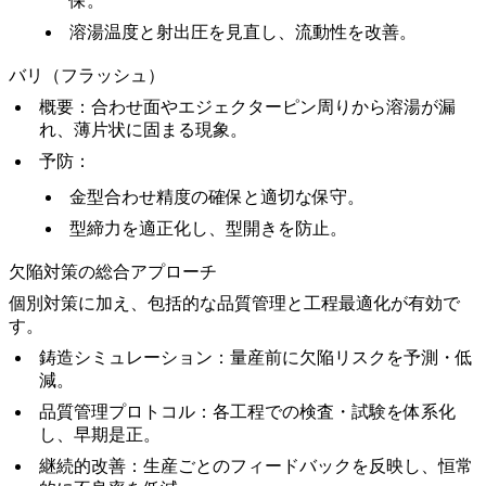
保。
溶湯温度と射出圧を見直し、流動性を改善。
バリ（フラッシュ）
概要
：合わせ面やエジェクターピン周りから溶湯が漏
れ、薄片状に固まる現象。
予防
：
金型合わせ精度の確保と適切な保守。
型締力を適正化し、型開きを防止。
欠陥対策の総合アプローチ
個別対策に加え、包括的な品質管理と工程最適化が有効で
す。
鋳造シミュレーション
：量産前に欠陥リスクを予測・低
減。
品質管理プロトコル
：各工程での検査・試験を体系化
し、早期是正。
継続的改善
：生産ごとのフィードバックを反映し、恒常