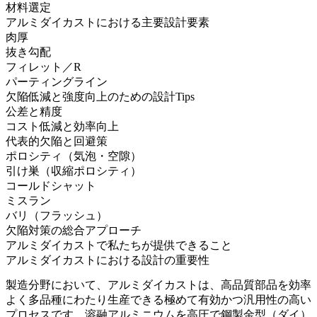
材料選定
アルミダイカストにおける主要設計要素
肉厚
抜き勾配
フィレット／R
パーティングライン
欠陥低減と強度向上のための設計Tips
公差と精度
コスト低減と効率向上
代表的欠陥と回避策
ポロシティ（気泡・空隙）
引け巣（収縮ポロシティ）
コールドシャット
ミスラン
バリ（フラッシュ）
欠陥対策の総合アプローチ
アルミダイカストで私たちが提供できること
アルミダイカストにおける設計の重要性
製造分野において、
アルミダイカスト
は、高品質部品を効率
よく多品種にわたり生産できる極めて有効かつ汎用性の高い
プロセスです。溶融アルミニウムを高圧で鋼製金型（ダイ）