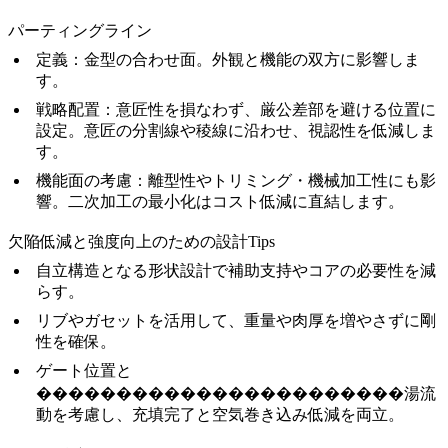
パーティングライン
定義
：金型の合わせ面。外観と機能の双方に影響しま
す。
戦略配置
：意匠性を損なわず、厳公差部を避ける位置に
設定。意匠の分割線や稜線に沿わせ、視認性を低減しま
す。
機能面の考慮
：離型性やトリミング・機械加工性にも影
響。二次加工の最小化はコスト低減に直結します。
欠陥低減と強度向上のための設計Tips
自立構造となる形状設計で補助支持やコアの必要性を減
らす。
リブやガセットを活用して、重量や肉厚を増やさずに剛
性を確保。
ゲート位置と
�����������������������湯流
動を考慮し、充填完了と空気巻き込み低減を両立。