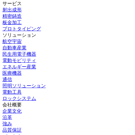
サービス
射出成形
精密鋳造
板金加工
プロトタイピング
ソリューション
航空宇宙
自動車産業
民生用電子機器
電動モビリティ
エネルギー産業
医療機器
通信
照明ソリューション
電動工具
ロックシステム
会社概要
企業文化
沿革
強み
品質保証