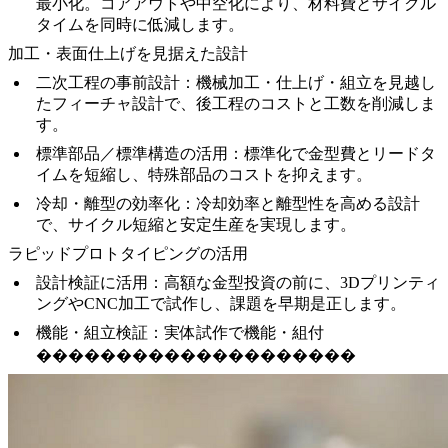
最小化。コアアウトや中空化により、材料費とサイクル
タイムを同時に低減します。
加工・表面仕上げを見据えた設計
二次工程の事前設計
：機械加工・仕上げ・組立を見越し
たフィーチャ設計で、後工程のコストと工数を削減しま
す。
標準部品／標準構造の活用
：標準化で金型費とリードタ
イムを短縮し、特殊部品のコストを抑えます。
冷却・離型の効率化
：冷却効率と離型性を高める設計
で、サイクル短縮と安定生産を実現します。
ラピッドプロトタイピングの活用
設計検証に活用
：高額な金型投資の前に、
3Dプリンティ
ング
や
CNC加工
で試作し、課題を早期是正します。
機能・組立検証
：実体試作で機能・組付
��������������������