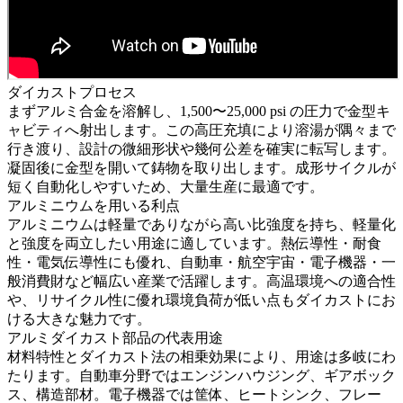
ダイカストプロセス
まずアルミ合金を溶解し、1,500〜25,000 psi の圧力で金型キ
ャビティへ射出します。この高圧充填により溶湯が隅々まで
行き渡り、設計の微細形状や幾何公差を確実に転写します。
凝固後に金型を開いて鋳物を取り出します。成形サイクルが
短く自動化しやすいため、大量生産に最適です。
アルミニウムを用いる利点
アルミニウムは軽量でありながら高い比強度を持ち、軽量化
と強度を両立したい用途に適しています。熱伝導性・耐食
性・電気伝導性にも優れ、自動車・航空宇宙・電子機器・一
般消費財など幅広い産業で活躍します。高温環境への適合性
や、リサイクル性に優れ環境負荷が低い点もダイカストにお
ける大きな魅力です。
アルミダイカスト部品の代表用途
材料特性とダイカスト法の相乗効果により、用途は多岐にわ
たります。自動車分野ではエンジンハウジング、ギアボック
ス、構造部材。電子機器では筐体、ヒートシンク、フレー