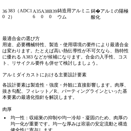
383（ADC1
鋳造用アルミニ
鋳�アルミの陽極
36
A35
A38
B39
0
6
0
0
2）
ウム
酸化
最適合金の選び方
用途、必要機械特性、製造・使用環境の要件により最適合金
は変わります。たとえば高い熱伝導性が不可欠なら、熱特性
に優れる A383 などが候補になります。合金の入手性、コス
ト、リサイクル要件も併せて検討しましょう。
アルミダイカストにおける主要設計要素
各設計要素は製造性・強度・外観に直接影響します。肉厚、
抜き勾配、フィレット／R、パーティングラインといった基
本要素の最適化指針を解説します。
肉厚
均一性
：収縮巣の抑制や均一冷却・凝固のため、肉厚の
均一化が重要です。均一な厚みは溶湯の安定流動と構造
健全性に寄与します。