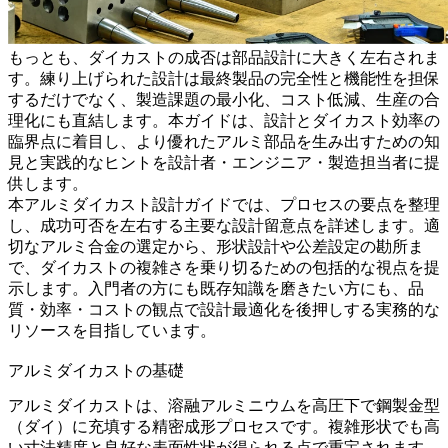
もっとも、ダイカストの成否は部品設計に大きく左右されま
す。練り上げられた設計は最終製品の完全性と機能性を担保
するだけでなく、製造課題の最小化、コスト低減、生産の合
理化にも直結します。本ガイドは、設計とダイカスト効率の
臨界点に着目し、より優れたアルミ部品を生み出すための知
見と実践的なヒントを設計者・エンジニア・製造担当者に提
供します。
本アルミダイカスト設計ガイドでは、プロセスの要点を整理
し、成功可否を左右する主要な設計留意点を詳述します。適
切なアルミ合金の選定から、形状設計や公差設定の勘所ま
で、ダイカストの複雑さを乗り切るための包括的な視点を提
示します。入門者の方にも既存知識を磨きたい方にも、品
質・効率・コストの観点で設計最適化を後押しする実務的な
リソースを目指しています。
アルミダイカストの基礎
アルミダイカストは、溶融アルミニウムを高圧下で鋼製金型
（ダイ）に充填する精密成形プロセスです。複雑形状でも高
い寸法精度と良好な表面性状が得られる点で重宝されます。