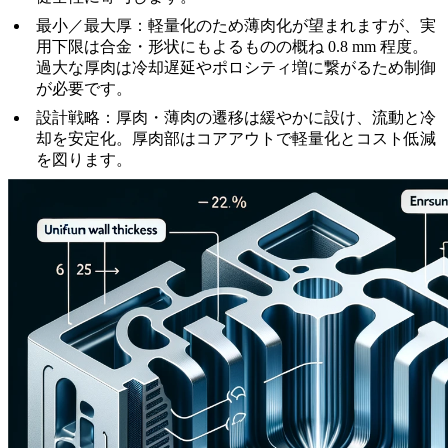
最小／最大厚
：軽量化のため薄肉化が望まれますが、実
用下限は合金・形状にもよるものの概ね 0.8 mm 程度。
過大な厚肉は冷却遅延やポロシティ増に繋がるため制御
が必要です。
設計戦略
：厚肉・薄肉の遷移は緩やかに設け、流動と冷
却を安定化。厚肉部はコアアウトで軽量化とコスト低減
を図ります。