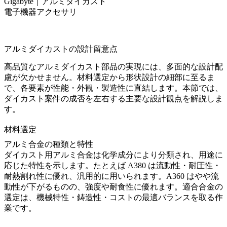
Gigabyte｜アルミダイカスト
電子機器アクセサリ
アルミダイカストの設計留意点
高品質なアルミダイカスト部品の実現には、多面的な設計配
慮が欠かせません。材料選定から形状設計の細部に至るま
で、各要素が性能・外観・製造性に直結します。本節では、
ダイカスト案件の成否を左右する主要な設計観点を解説しま
す。
材料選定
アルミ合金の種類と特性
ダイカスト用アルミ合金は化学成分により分類され、用途に
応じた特性を示します。たとえば A380 は流動性・耐圧性・
耐熱割れ性に優れ、汎用的に用いられます。A360 はやや流
動性が下がるものの、強度や耐食性に優れます。適合合金の
選定は、機械特性・鋳造性・コストの最適バランスを取る作
業です。