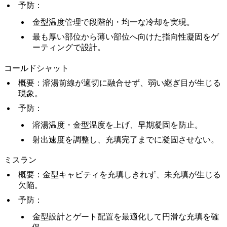
予防
：
金型温度管理で段階的・均一な冷却を実現。
最も厚い部位から薄い部位へ向けた指向性凝固をゲ
ーティングで設計。
コールドシャット
概要
：溶湯前線が適切に融合せず、弱い継ぎ目が生じる
現象。
予防
：
溶湯温度・金型温度を上げ、早期凝固を防止。
射出速度を調整し、充填完了までに凝固させない。
ミスラン
概要
：金型キャビティを充填しきれず、未充填が生じる
欠陥。
予防
：
金型設計とゲート配置を最適化して円滑な充填を確