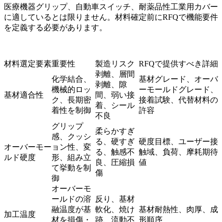
医療機器グリップ、自動車スイッチ、耐薬品性工業用カバー
に適しているとは限りません。材料確定前にRFQで機能要件
を定義する必要があります。
材料選定要素
重要性
製造リスク
RFQで提供すべき詳細
剥離、層間
化学結合、
基材グレード、オーバ
剥離、隙
機械的ロッ
ーモールドグレード、
基材適合性
間、弱い接
ク、長期密
接着試験、代替材料の
着、シール
着性を制御
許容
不良
グリップ
柔らかすぎ
感、クッシ
る、硬すぎ
硬度目標、ユーザー接
オーバーモー
ョン性、変
る、触感不
触域、負荷、摩耗期待
ルド硬度
形、組み立
良、圧縮損
値
て挙動を制
傷
御
オーバーモ
ールドの溶
反り、基材
融温度が基
軟化、焼け
基材耐熱性、肉厚、成
加工温度
材を損傷・
跡、流動不
形順序