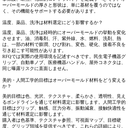
ーバーモールドの厚さと形状は、単に基材を覆うのではな
く、その機能をサポートする必要があります。
温度、薬品、洗浄は材料選定にどう影響するか？
温度、薬品、洗浄は経時的にオーバーモールドの挙動を変化
させます。油、消毒剤、汗、紫外線、水、燃料、洗剤、熱
は、一部の材料で膨潤、ひび割れ、変色、硬化、接着不良を
引き起こす可能性があります。
RFQでは実際の使用環境を記述すべきです。民生電子機器グ
リップ、自動車ノブ、医療機器ハンドル、屋外コネクタは、
同じ曝露リスクに直面しません。
美的・人間工学的目標はオーバーモールド材料をどう変える
か？
美的目標は色、光沢、テクスチャ、柔らかさ、透明性、見え
るボンドラインを通じて材料選定に影響します。人間工学的
目標はグリップ、触感、圧力分布、振動減衰、接触快適性を
通じて材料選定に影響します。
購入者は色基準、テクスチャ参照、可視面マップ、目標硬
度、グリップ領域を提供すべきです。これらの詳細により、