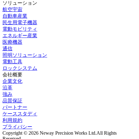
ソリューション
航空宇宙
自動車産業
民生用電子機器
電動モビリティ
エネルギー産業
医療機器
通信
照明ソリューション
電動工具
ロックシステム
会社概要
企業文化
沿革
強み
品質保証
パートナー
ケーススタディ
利用規約
プライバシー
Copyright © 2026 Neway Precision Works Ltd.
All Rights
Reserved.