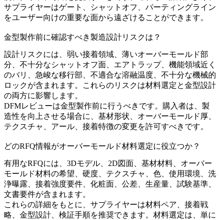
サプライヤーはゲート、シャットオフ、パーティングライン
をユーザー向けの重要な面から遠ざけることができます。
金型製作前に確認すべき製造設計リスクは？
設計リスクには、弱い接着領域、薄いオーバーモールド部
分、不十分なシャットオフ面、エアトラップ、機能領域近く
のバリ、急峻な移行部、不適合な溶融温度、不十分な機械的
ロックが含まれます。これらのリスクは材料選定と金型設計
の両方に影響します。
DFMレビューは金型製作前に行うべきです。購入者は、製
造性を向上させる場合に、基材形状、オーバーモールド厚、
テクスチャ、アール、接着特徴の変更を許可すべきです。
どのRFQ情報がオーバーモールド材料選定に役立つか？
有用なRFQには、3Dモデル、2D図面、基材材料、オーバー
モールド材料の希望、硬度、テクスチャ、色、使用環境、洗
浄曝露、接着強度要件、化粧面、公差、生産量、試験基準、
文書要件が含まれます。
これらの詳細をもとに、サプライヤーは材料ペア、接着戦
略、金型設計、検証手順を推奨できます。材料選定は、単に