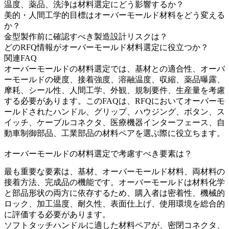
温度、薬品、洗浄は材料選定にどう影響するか？
美的・人間工学的目標はオーバーモールド材料をどう変える
か？
金型製作前に確認すべき製造設計リスクは？
どのRFQ情報がオーバーモールド材料選定に役立つか？
関連FAQ
オーバーモールドの材料選定では、基材との適合性、オーバ
ーモールドの硬度、接着強度、溶融温度、収縮、薬品曝露、
摩耗、シール性、人間工学、外観、規制要件、生産量を考慮
する必要があります。このFAQは、RFQにおいてオーバーモ
ールドされたハンドル、グリップ、ハウジング、ボタン、ス
イッチ、ケーブルコネクタ、医療機器インターフェース、自
動車制御部品、工業部品の材料ペアを選ぶ際に役立ちます。
オーバーモールドの材料選定で考慮すべき要素は？
最も重要な要素は、基材、オーバーモールド材料、両材料の
接着方法、完成品の機能です。
オーバーモールド
は材料化学
と部品形状の両方に依存するため、購入者は密着性、機械的
ロック、加工温度、耐久性、表面仕上げ、使用環境を総合的
に評価する必要があります。
ソフトタッチハンドルに適した材料ペアが、密閉コネクタ、