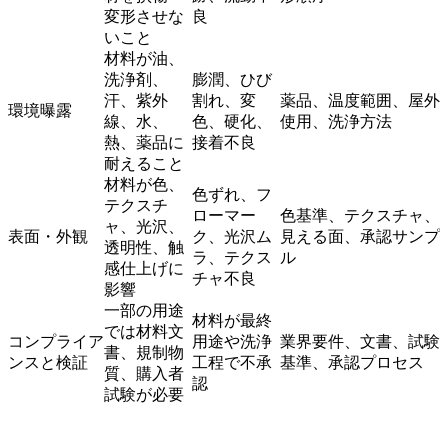
変形させな
良
いこと
材料が油、
洗浄剤、
膨潤、ひび
汗、紫外
割れ、変
薬品、温度範囲、屋外
環境曝露
線、水、
色、硬化、
使用、洗浄方法
熱、薬品に
接着不良
耐えること
材料が色、
色ずれ、フ
テクスチ
ローマー
色基準、テクスチャ、
ャ、光沢、
表面・外観
ク、光沢ム
見える面、承認サンプ
透明性、触
ラ、テクス
ル
感仕上げに
チャ不良
影響
一部の用途
材料が最終
では材料文
コンプライア
用途や洗浄
業界要件、文書、試験
書、規制物
ンスと検証
工程で不承
基準、承認プロセス
質、購入者
認
試験が必要