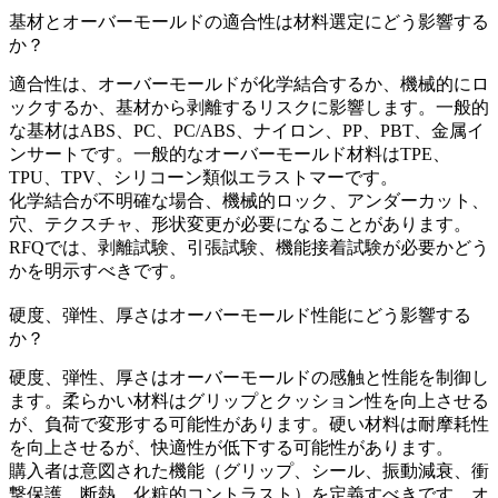
基材とオーバーモールドの適合性は材料選定にどう影響する
か？
適合性は、オーバーモールドが化学結合するか、機械的にロ
ックするか、基材から剥離するリスクに影響します。一般的
な基材はABS、PC、PC/ABS、ナイロン、PP、PBT、金属イ
ンサートです。一般的なオーバーモールド材料はTPE、
TPU、TPV、シリコーン類似エラストマーです。
化学結合が不明確な場合、機械的ロック、アンダーカット、
穴、テクスチャ、形状変更が必要になることがあります。
RFQでは、剥離試験、引張試験、機能接着試験が必要かどう
かを明示すべきです。
硬度、弾性、厚さはオーバーモールド性能にどう影響する
か？
硬度、弾性、厚さはオーバーモールドの感触と性能を制御し
ます。柔らかい材料はグリップとクッション性を向上させる
が、負荷で変形する可能性があります。硬い材料は耐摩耗性
を向上させるが、快適性が低下する可能性があります。
購入者は意図された機能（グリップ、シール、振動減衰、衝
撃保護、断熱、化粧的コントラスト）を定義すべきです。オ