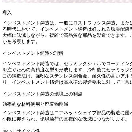
導入
インベストメント鋳造は、一般にロストワックス鋳造、また
る時代において、インベストメント鋳造は好まれる
環境配慮
大幅に低減しながら、複雑で高品質な部品を製造できます。
かを考察します。
インベストメント鋳造の理解
インベストメント鋳造では、セラミックシェルでコーティン
を注ぐための高精度な型を形成します。冷却後にセラミック
この鋳造法は、強靭な
ステンレス鋼合金
、耐久性の高い
アル
り、インベストメント鋳造は高水準の製造要求に対して非常
インベストメント鋳造の環境上の利点
効率的な材料使用と廃棄物削減
インベストメント鋳造はニアネットシェイプ部品の製造に優
小限に抑えられ、環境負荷の直接的な低減につながります。
高いリサイクル性