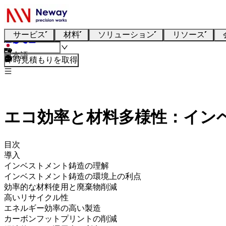
サービス
材料
ソリューション
リソース
日本語
即時見積もりを取得
エコ効率と材料多様性：イン
目次
導入
インベストメント鋳造の理解
インベストメント鋳造の環境上の利点
効率的な材料使用と廃棄物削減
高いリサイクル性
エネルギー効率の高い製造
カーボンフットプリントの削減