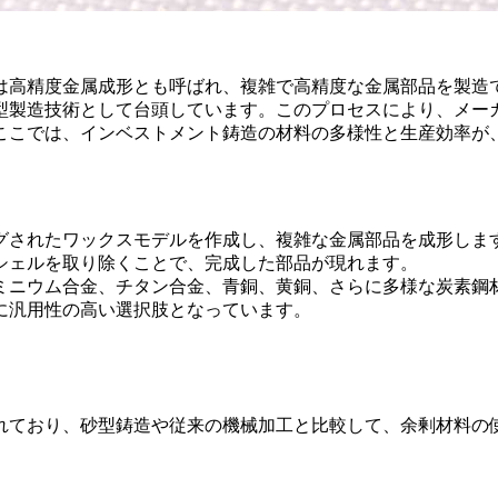
は
高精度金属成形
とも呼ばれ、複雑で高精度な金属部品を製造
型製造技術
として台頭しています。このプロセスにより、メー
ここでは、インベストメント鋳造の材料の多様性と生産効率が
グされたワックスモデルを作成し、複雑な金属部品を成形しま
シェルを取り除くことで、完成した部品が現れます。
ミニウム合金
、チタン合金、青銅、黄銅、さらに多様な
炭素鋼
に汎用性の高い選択肢となっています。
れており、
砂型鋳造
や従来の機械加工と比較して、余剰材料の