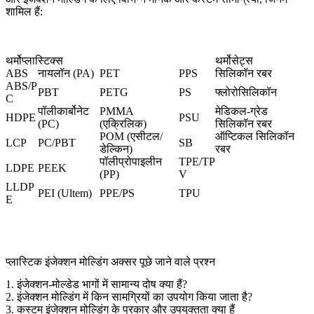
शामिल हैं:
थर्मोप्लास्टिक्स
थर्मोसेट्स
ABS
नायलॉन (PA)
PET
PPS
सिलिकॉन रबर
ABS/P
PBT
PETG
PS
फ्लोरोसिलिकॉन
C
पॉलीकार्बोनेट
PMMA
मेडिकल-ग्रेड
HDPE
PSU
(PC
)
(एक्रिलिक)
सिलिकॉन रबर
POM (एसीटल/
ऑप्टिकल सिलिकॉन
LCP
PC/PBT
SB
डेल्किन)
रबर
पॉलीप्रोपाइलीन
TPE/TP
LDPE
PEEK
(PP)
V
LLDP
PEI (Ultem
)
PPE/PS
TPU
E
प्लास्टिक इंजेक्शन मोल्डिंग अक्सर पूछे जाने वाले प्रश्न
1. इंजेक्शन-मोल्डेड भागों में सामान्य दोष क्या हैं?
2. इंजेक्शन मोल्डिंग में किन सामग्रियों का उपयोग किया जाता है?
3. कस्टम इंजेक्शन मोल्डिंग के प्रकार और उपयुक्तता क्या हैं