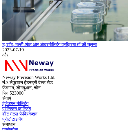
टू-शॉट, मल्टी-शॉट और ओवरमोल्डिंग प्रक्रियाओं की तुलना
2023-07-19
और
Neway Precision Works Ltd.
नं.3 लेफुशान इंडस्ट्री वेस्ट रोड
फेंगगांग, डोंगगुआन, चीन
पिन 523000
सेवाएं
इंजेक्शन मोल्डिंग
प्रेसिजन कास्टिंग
शीट मेटल फैब्रिकेशन
प्रोटोटाइपिंग
समाधान
एयरोस्पेस