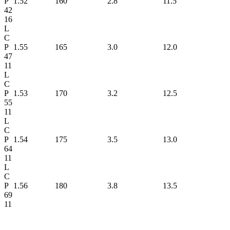
P
1.52
160
2.8
11.5
42
16
L
C
P
1.55
165
3.0
12.0
47
11
L
C
P
1.53
170
3.2
12.5
55
11
L
C
P
1.54
175
3.5
13.0
64
11
L
C
P
1.56
180
3.8
13.5
69
11