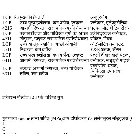
LCP ग्रेड
मुख्य विशेषताएं
अनुप्रयोग
LCP
उच्च प्रवाहशीलता, कम वार्पेज, उत्कृष्ट
कनेक्टर, इलेक्ट्रॉनिक
4216
आयामी स्थिरता, रासायनिक प्रतिरोधकता
घटक, ऑटोमोटिव सेंसर
LCP
प्रवाहशीलता और यांत्रिक गुणों का अच्छा
इलेक्ट्रिकल कनेक्टर,
4711
संतुलन, उत्कृष्ट रासायनिक प्रतिरोधकता
सॉकेट, स्विच
LCP
उच्च यांत्रिक शक्ति, अच्छी आयामी
ऑटोमोटिव कनेक्टर,
5511
स्थिरता, कम वार्पेज
E&E घटक, सेंसर
LCP
उच्च प्रवाहशीलता, कम वार्पेज, उत्कृष्ट
पतली दीवार वाले घटक,
6411
आयामी स्थिरता, रासायनिक प्रतिरोधकता
कनेक्टर, माइक्रो पार्ट्स
एयरोस्पेस घटक,
LCP
उत्कृष्ट आयामी स्थिरता, उच्च यांत्रिक
चिकित्सा उपकरण,
6911
शक्ति, कम वार्पेज
कनेक्टर
इंजेक्शन मोल्डेड LCP के विशिष्ट गुण
गुण
घनत्व (g/cm³)
तन्य शक्ति (MPa)
तन्य दीर्घीकरण (%)
फ्लेक्सुरल मॉड्यूलस (
L
C