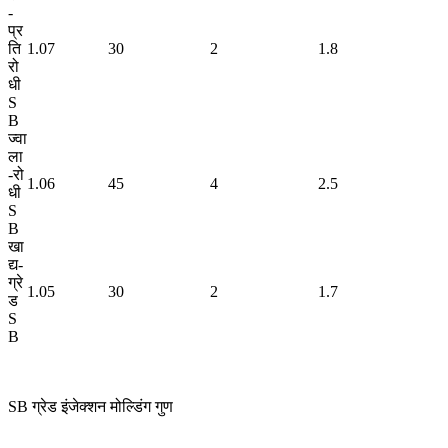
-
प्र
ति
1.07
30
2
1.8
रो
धी
S
B
ज्वा
ला
-रो
1.06
45
4
2.5
धी
S
B
खा
द्य-
ग्रे
1.05
30
2
1.7
ड
S
B
SB ग्रेड इंजेक्शन मोल्डिंग गुण