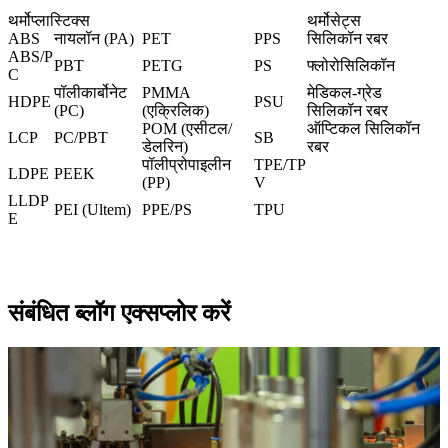
थर्मोप्लास्टिक्स
थर्मोसेट्स
ABS
नायलॉन (PA)
PET
PPS
सिलिकॉन रबर
ABS/P
PBT
PETG
PS
फ्लोरोसिलिकॉन
C
पॉलीकार्बोनेट
PMMA
मेडिकल-ग्रेड
HDPE
PSU
(PC
)
(एक्रिलिक)
सिलिकॉन रबर
POM (एसीटल/
ऑप्टिकल सिलिकॉन
LCP
PC/PBT
SB
डेलरिन)
रबर
पॉलीप्रोपाइलीन
TPE/TP
LDPE
PEEK
(PP)
V
LLDP
PEI (Ultem
)
PPE/PS
TPU
E
संबंधित ब्लॉग एक्सप्लोर करें