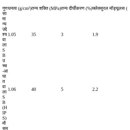
गुण
घनत्व (g/cm³)
तन्य शक्ति (MPa)
तन्य दीर्घीकरण (%)
फ्लेक्सुरल मॉड्यूलस (
सा
मा
न्य
उद्दे
श्य
1.05
35
3
1.9
वा
ला
S
B
उ
च्च
-आ
घा
त
वा
1.06
40
5
2.2
ला
S
B
(H
IP
S)
मौ
सम