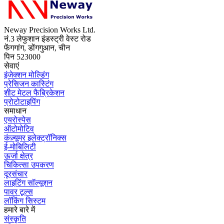
Neway Precision Works Ltd.
नं.3 लेफुशान इंडस्ट्री वेस्ट रोड
फेंगगांग, डोंगगुआन, चीन
पिन 523000
सेवाएं
इंजेक्शन मोल्डिंग
प्रेसिजन कास्टिंग
शीट मेटल फैब्रिकेशन
प्रोटोटाइपिंग
समाधान
एयरोस्पेस
ऑटोमोटिव
कंज़्यूमर इलेक्ट्रॉनिक्स
ई-मोबिलिटी
ऊर्जा क्षेत्र
चिकित्सा उपकरण
दूरसंचार
लाइटिंग सॉल्यूशन
पावर टूल्स
लॉकिंग सिस्टम
हमारे बारे में
संस्कृति