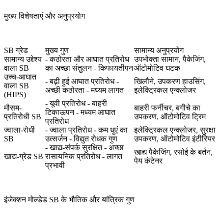
मुख्य विशेषताएं और अनुप्रयोग
SB ग्रेड
मुख्य गुण
सामान्य अनुप्रयोग
सामान्य उद्देश्य
- कठोरता और आघात प्रतिरोध
उपभोक्ता सामान, पैकेजिंग,
वाला SB
का अच्छा संतुलन - किफायतीपन
ऑटोमोटिव घटक
उच्च-आघात
- बढ़ी हुई आघात प्रतिरोध -
खिलौने, उपकरण हाउसिंग,
वाला SB
अच्छी कठोरता - मध्यम लागत
इलेक्ट्रिकल एन्क्लोजर
(HIPS)
- यूवी प्रतिरोध - बाहरी
मौसम-
बाहरी फर्नीचर, बगीचे का
टिकाऊपन - मध्यम आघात
प्रतिरोधी SB
उपकरण, ऑटोमोटिव ट्रिम
प्रतिरोध
ज्वाला-रोधी
- ज्वाला प्रतिरोध - कम धुएं का
इलेक्ट्रिकल एन्क्लोजर, सुरक्षा
SB
उत्सर्जन - विद्युत रोधक गुण
उपकरण, ऑटोमोटिव इंटीरियर
- खाद्य-संपर्क सुरक्षित - अच्छा
खाद्य पैकेजिंग, रसोई के बर्तन,
खाद्य-ग्रेड SB
रासायनिक प्रतिरोध - लागत
पेय कंटेनर
प्रभावी
इंजेक्शन मोल्डेड SB के भौतिक और यांत्रिक गुण