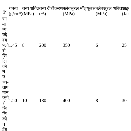
घनत्व
तन्य शक्ति
तन्य दीर्घीकरण
फ्लेक्सुरल मॉड्यूलस
फ्लेक्सुरल शक्ति
आइज़
गुण
(g/cm³)
(MPa)
(%)
(MPa)
(MPa)
(J/m
सा
मा
न्य-
उद्दे
श्य
फ्लो
1.45
8
200
350
6
25
रो
सि
लि
को
न
उ
च्च-
ताप
मान
फ्लो
1.50
10
180
400
8
30
रो
सि
लि
को
न
ईंध