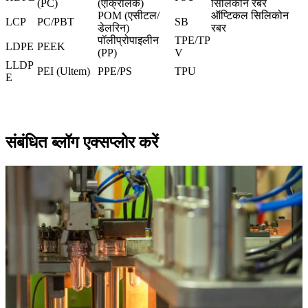
(PC
)
(एक्रिलिक)
सिलिकोन रबर
POM (एसीटल/
ऑप्टिकल सिलिकोन
LCP
PC/PBT
SB
डेलरिन)
रबर
पॉलीप्रोपाइलीन
TPE/TP
LDPE
PEEK
(PP)
V
LLDP
PEI (Ultem
)
PPE/PS
TPU
E
संबंधित ब्लॉग एक्सप्लोर करें