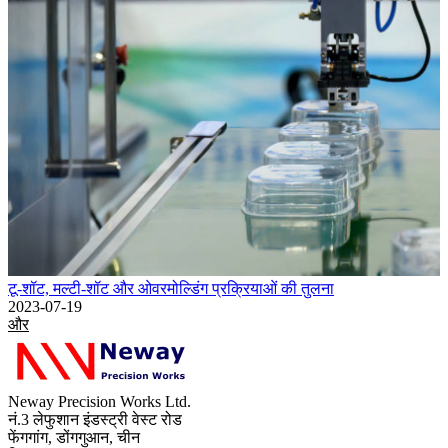
टू-शॉट, मल्टी-शॉट और ओवरमोल्डिंग प्रक्रियाओं की तुलना
2023-07-19
और
Neway Precision Works Ltd.
नं.3 लेफुशान इंडस्ट्री वेस्ट रोड
फेंगगांग, डोंगगुआन, चीन