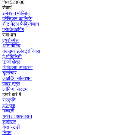
पिन 523000
सेवाएं
इंजेक्शन मोल्डिंग
प्रेसिजन कास्टिंग
शीट मेटल फैब्रिकेशन
प्रोटोटाइपिंग
समाधान
एयरोस्पेस
ऑटोमोटिव
कंज़्यूमर इलेक्ट्रॉनिक्स
ई-मोबिलिटी
ऊर्जा क्षेत्र
चिकित्सा उपकरण
दूरसंचार
लाइटिंग सॉल्यूशन
पावर टूल्स
लॉकिंग सिस्टम
हमारे बारे में
संस्कृति
इतिहास
मजबूती
गुणवत्ता आश्वासन
साझेदार
केस स्टडी
नियम