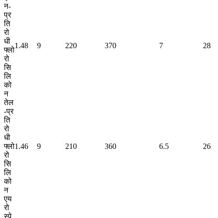
न-
प्र
ति
रो
धी
1.48
9
220
370
7
28
फ्लो
रो
सि
लि
को
न
तेल
-प्र
ति
रो
धी
फ्लो
1.46
9
210
360
6.5
26
रो
सि
लि
को
न
एय
रो
स्पे