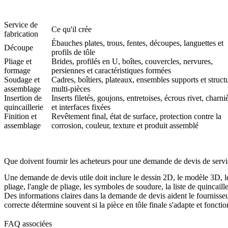
Service de
Ce qu'il crée
fabrication
Ébauches plates, trous, fentes, découpes, languettes et
Découpe
profils de tôle
Pliage et
Brides, profilés en U, boîtes, couvercles, nervures,
formage
persiennes et caractéristiques formées
Soudage et
Cadres, boîtiers, plateaux, ensembles supports et struct
assemblage
multi-pièces
Insertion de
Inserts filetés, goujons, entretoises, écrous rivet, charni
quincaillerie
et interfaces fixées
Finition et
Revêtement final, état de surface, protection contre la
assemblage
corrosion, couleur, texture et produit assemblé
Que doivent fournir les acheteurs pour une demande de devis de servic
Une demande de devis utile doit inclure le dessin 2D, le modèle 3D, le p
pliage, l'angle de pliage, les symboles de soudure, la liste de quincaill
Des informations claires dans la demande de devis aident le fournisseur 
correcte détermine souvent si la pièce en tôle finale s'adapte et fonc
FAQ associées