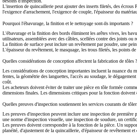
besoins d'inspection.
L'insertion de quincaillerie peut ajouter des inserts filetés, des écrou
l'exigence d'arrachement, l'exigence de couple, l'épaisseur du matéria
Pourquoi l'ébavurage, la finition et le nettoyage sont-ils importants ?
L'ébavurage et la finition des bords éliminent les arêtes vives, les bav
utilisateurs, assemblées avec des câbles, scellées contre des joints ou r
La
finition de surface
peut inclure un revêtement par poudre, une peintu
L'épaisseur du revêtement, le masquage, les trous filetés, les points de m
Quelles considérations de conception affectent la fabrication de tôles 
Les considérations de conception importantes incluent la nuance du matér
fentes, la géométrie des languettes, l'accès au soudage, le dégagement d
coût.
Les acheteurs doivent éviter de traiter une pièce en tôle formée comme 
dimensions finales. Les dimensions critiques pour la fonction doivent ê
Quelles preuves d'inspection soutiennent les services courants de tôler
Les preuves d'inspection peuvent inclure une inspection de première p
une norme d'inspection visuelle, une inspection de soudure, un certific
Les preuves doivent correspondre à la fonction de la pièce. Un support 
planéité, d'ajustement de la quincaillerie, d'épaisseur de revêtement 