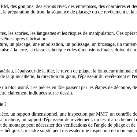
s PEM, des goujons, des écrous rivet, des entretoises, des charnières et de
u, la préparation du trou, la séquence de placage ou de revêtement et la
ures, les scories, les languettes et les risques de manipulation. Ces opér
evêtues après fabrication.
re, un placage, une anodisation, un polissage, un brossage, un traitemen
ise à la terre, la classe esthétique et les dimensions finales doivent être 
?
iau, l'épaisseur de la tôle, le rayon de pliage, la longueur minimale de 
e la quincaillerie, la direction du grain, l'épaisseur du revêtement et l'e
un bloc usiné. Les pièces en tôle passent par les étapes de découpe, de 
tre clairement indiquées sur le dessin.
ie ?
ièce, un rapport dimensionnel, une inspection par MMT, un contrôle de p
at matière, un rapport d'épaisseur de revêtement, un test d'arrachement d
de montage peut nécessiter des vérifications de l'angle de pliage et de l
et esthétique. Un cadre soudé peut nécessiter une inspection de montage,