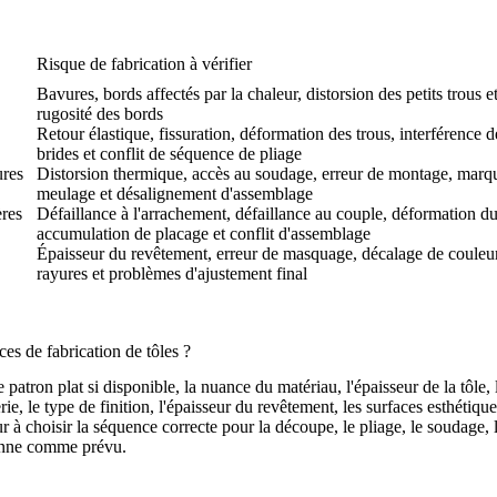
Risque de fabrication à vérifier
Bavures, bords affectés par la chaleur, distorsion des petits trous e
rugosité des bords
Retour élastique, fissuration, déformation des trous, interférence d
brides et conflit de séquence de pliage
ures
Distorsion thermique, accès au soudage, erreur de montage, marq
meulage et désalignement d'assemblage
ères
Défaillance à l'arrachement, défaillance au couple, déformation du
accumulation de placage et conflit d'assemblage
Épaisseur du revêtement, erreur de masquage, décalage de couleur
rayures et problèmes d'ajustement final
es de fabrication de tôles ?
atron plat si disponible, la nuance du matériau, l'épaisseur de la tôle, l
erie, le type de finition, l'épaisseur du revêtement, les surfaces esthéti
à choisir la séquence correcte pour la découpe, le pliage, le soudage, l'i
tionne comme prévu.