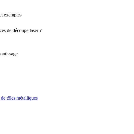
 et exemples
ices de découpe laser ?
boutissage
 de tôles métalliques