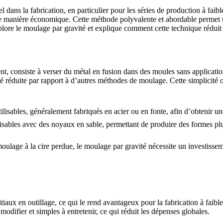
tiel dans la fabrication, en particulier pour les séries de production à f
 de manière économique
. Cette méthode polyvalente et abordable permet u
explore le moulage par gravité et explique comment cette technique
réduit
 consiste à verser du métal en fusion dans des moules sans applicatio
sité réduite par rapport à d’autres méthodes de moulage. Cette simplicité
tilisables, généralement fabriqués en acier ou en
fonte
, afin d’obtenir u
sables avec des noyaux en sable, permettant de produire des formes plus
lage à la cire perdue, le moulage par gravité nécessite un investissement
tiaux en outillage, ce qui le rend avantageux pour la fabrication à fai
difier et simples à entretenir, ce qui réduit les dépenses globales.