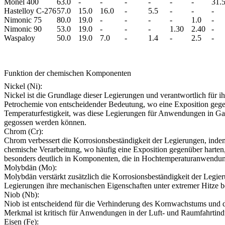
Monel 400
63.0
-
-
-
-
-
-
31.
Hastelloy C-276
57.0
15.0
16.0
-
5.5
-
-
-
Nimonic 75
80.0
19.0
-
-
-
-
1.0
-
Nimonic 90
53.0
19.0
-
-
-
1.30
2.40
-
Waspaloy
50.0
19.0
7.0
-
1.4
-
2.5
-
Funktion der chemischen Komponenten
Nickel (Ni):
Nickel ist die Grundlage dieser Legierungen und verantwortlich für i
Petrochemie von entscheidender Bedeutung, wo eine Exposition gege
Temperaturfestigkeit, was diese Legierungen für Anwendungen in Gast
gegossen werden können.
Chrom (Cr):
Chrom verbessert die Korrosionsbeständigkeit der Legierungen, indem
chemische Verarbeitung, wo häufig eine Exposition gegenüber harten,
besonders deutlich in Komponenten, die in Hochtemperaturanwendun
Molybdän (Mo):
Molybdän verstärkt zusätzlich die Korrosionsbeständigkeit der Legier
Legierungen ihre mechanischen Eigenschaften unter extremer Hitze be
Niob (Nb):
Niob ist entscheidend für die Verhinderung des Kornwachstums und 
Merkmal ist kritisch für Anwendungen in der Luft- und Raumfahrtin
Eisen (Fe):