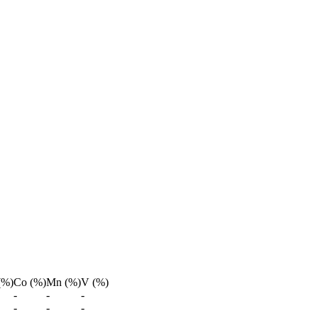
(%)
Co (%)
Mn (%)
V (%)
-
-
-
-
-
-