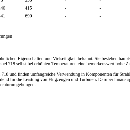
75
350
-
-
240
415
-
-
341
690
-
-
rungen
hnlichen Eigenschaften und Vielseitigkeit bekannt. Sie bestehen haup
nel 718 selbst bei erhöhten Temperaturen eine bemerkenswert hohe Zugfe
nel 718 und finden umfangreiche Verwendung in Komponenten für Strahl
dend für die Leistung von Flugzeugen und Turbinen. Darüber hinaus s
mperaturumgebungen.