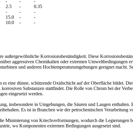
5
-
-
-
2.5
-
0.35
-
-
-
15.0
-
-
10.0
-
-
hre außergewöhnliche Korrosionsbeständigkeit. Diese Korrosionsbeständ
nüber aggressiven Chemikalien oder extremen Umweltbedingungen erwa
urbinen und anderen Hochtemperaturumgebungen geeignet macht. Seine E
 es eine dünne, schützende Oxidschicht auf der Oberfläche bildet. Di
 korrosiven Substanzen stattfindet. Die Rolle von Chrom bei der Verbe
gen eingesetzt werden.
ung, insbesondere in Umgebungen, die Säuren und Laugen enthalten. Es tr
ibehalten. Es ist in Branchen wie der petrochemischen Verarbeitung v
die Minimierung von Kriechverformungen, wodurch die Legierungen be
dustrie, wo Komponenten extremen Bedingungen ausgesetzt sind.