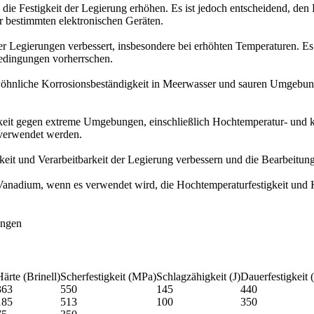
 die Festigkeit der Legierung erhöhen. Es ist jedoch entscheidend, d
r bestimmten elektronischen Geräten.
it der Legierungen verbessert, insbesondere bei erhöhten Temperaturen.
dingungen vorherrschen.
rgewöhnliche Korrosionsbeständigkeit in Meerwasser und sauren Umgebu
keit gegen extreme Umgebungen, einschließlich Hochtemperatur- und k
 verwendet werden.
eit und Verarbeitbarkeit der Legierung verbessern und die Bearbeitu
 Vanadium, wenn es verwendet wird, die Hochtemperaturfestigkeit und 
ungen
Härte (Brinell)
Scherfestigkeit (MPa)
Schlagzähigkeit (J)
Dauerfestigkeit
363
550
145
440
185
513
100
350