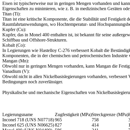
Eisen ist typischerweise nur in geringen Mengen vorhanden und kann
Eigenschaften zu minimieren, wie z. B. in medizinischen Geräten ode
Titan (Ti):
Titan ist eine kritische Komponente, die die Stabilität und Festigke
Raumfahrtanwendungen, wo Hochtemperatur- und Hochspannungsbe
Kupfer (Cu):
Kupfer, das in Monel 400 enthalten ist, ist bekannt für seine auße
Schiffbau und Offshore-Strukturen.
Kobalt (Co):
In Legierungen wie Hastelloy C-276 verbessert Kobalt die Beständig
Komponenten, die in der chemischen und petrochemischen Industrie
Mangan (Mn):
Obwohl nur in geringen Mengen vorhanden, kann Mangan die Festigk
Vanadium (V):
Obwohl nicht in allen Nickelbasislegierungen vorhanden, verbessert
Bedingungen noch zuverlässiger.
Physikalische und mechanische Eigenschaften von Nickelbasislegier
Legierungsname
Zugfestigkeit (MPa)
Streckgrenze (MPa)
Inconel 718 (UNS N07718)
965
758
Inconel 625 (UNS N06625)
827
414