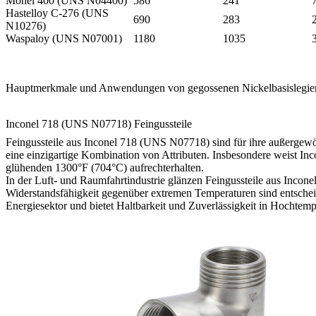
Monel 400 (UNS N04400)
586
241
Hastelloy C-276 (UNS
690
283
N10276)
Waspaloy (UNS N07001)
1180
1035
Hauptmerkmale und Anwendungen von gegossenen Nickelbasislegie
Inconel 718 (UNS N07718) Feingussteile
Feingussteile aus Inconel 718 (UNS N07718) sind für ihre außergewö
eine einzigartige Kombination von Attributen. Insbesondere weist Inco
glühenden 1300°F (704°C) aufrechterhalten.
In der Luft- und Raumfahrtindustrie glänzen Feingussteile aus Inco
Widerstandsfähigkeit gegenüber extremen Temperaturen sind entschei
Energiesektor und bietet Haltbarkeit und Zuverlässigkeit in Hochte