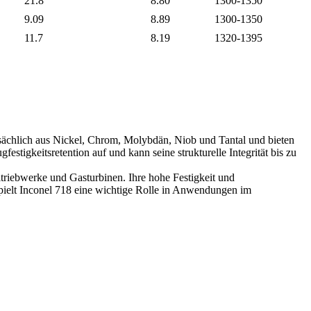
21.8
8.80
1300-1350
9.09
8.89
1300-1350
11.7
8.19
1320-1395
tsächlich aus Nickel, Chrom, Molybdän, Niob und Tantal und bieten
stigkeitsretention auf und kann seine strukturelle Integrität bis zu
triebwerke und Gasturbinen. Ihre hohe Festigkeit und
pielt Inconel 718 eine wichtige Rolle in Anwendungen im