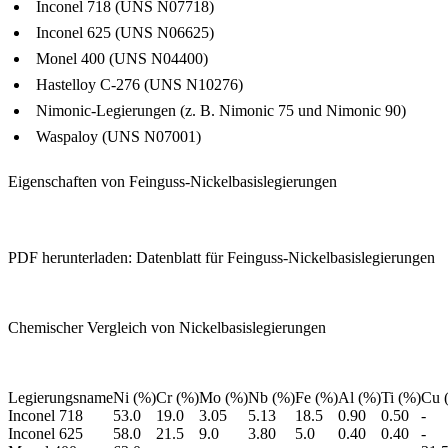
Inconel 718 (UNS N07718)
Inconel 625 (UNS N06625)
Monel 400 (UNS N04400)
Hastelloy C-276 (UNS N10276)
Nimonic-Legierungen (z. B. Nimonic 75 und Nimonic 90)
Waspaloy (UNS N07001)
Eigenschaften von Feinguss-Nickelbasislegierungen
PDF herunterladen: Datenblatt für Feinguss-Nickelbasislegierungen
Chemischer Vergleich von Nickelbasislegierungen
Legierungsname
Ni (%)
Cr (%)
Mo (%)
Nb (%)
Fe (%)
Al (%)
Ti (%)
Cu 
Inconel 718
53.0
19.0
3.05
5.13
18.5
0.90
0.50
-
Inconel 625
58.0
21.5
9.0
3.80
5.0
0.40
0.40
-