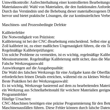
Umweltkontrolle: Aufrechterhaltung einer kontrollierten Bearbeit
Materialauswahl: Wahl von Materialien, die den funktionalen Anfor
Durch das Verständnis und die Behebung dieser materialbezogenen Def
hervor und bietet praktische Lösungen, die zur kontinuierlichen Ver
Maschinen- und Prozessbedingte Defekte
Kalibrierfehler
Die Notwendigkeit von Präzision:
Kalibrierung ist bei der CNC-Bearbeitung entscheidend. Selbst ein
Zoll kalibriert ist, zu einer maßlichen Ungenauigkeit führen, die ei
Regelmäßige Kalibrierprüfungen:
Um solche Probleme zu vermeiden, ist es wichtig, regelmäßige Kalib
Messinstrumente. Regelmäßige Kalibrierung stellt sicher, dass die Ma
Falsche Werkzeugauswahl
Auswirkungen auf die Ausgabequalität:
Die Wahl des falschen Werkzeugs für eine Aufgabe kann die Oberfläch
erforderlichen feinen Details erreichen, während ein zu kleines Werkz
Beste Praktiken bei der Werkzeugauswahl:
Es ist wichtig, Werkzeuge basierend auf dem zu bearbeitenden Materi
ein Werkzeug aus Schnellarbeitsstahl für weichere Materialien geeign
Programmfehler
Häufige Ursachen:
CNC-Maschinen benötigen eine präzise Programmierung für den Bet
Maschinenausfällen führen. Diese Fehler können durch falsche Daten