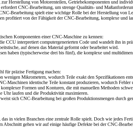
ur Herstellung von Motorenteilen, Getriebekomponenten und individu
erfordert CNC-Bearbeitung, um strenge Qualitäts- und Maßanforderung
d CNC-Bearbeitung spielt eine wichtige Rolle bei der Herstellung von L
n profitiert von der Fähigkeit der CNC-Bearbeitung, komplexe und lang
kritischen Komponenten einer CNC-Maschine zu kennen:
e CCU interpretiert computergenerierten Code und wandelt ihn in p
stische, auf denen das Material geformt oder bearbeitet wird.
aben (typischerweise drei bis fünf), die komplexe und multidimens
hl für präzise Fertigung machen:
 wenigen Mikrometern, wodurch Teile exakt den Spezifikationen ent
CNC-Maschinen identische Teile konstant produzieren, wodurch Fehler 
komplexer Formen und Konturen, die mit manuellen Methoden schwer od
Uhr laufen und die Produktivität maximieren.
weist sich CNC-Bearbeitung bei großen Produktionsmengen durch gering
das in vielen Branchen eine zentrale Rolle spielt. Doch wie jedes Ferti
esem Abschnitt gehen wir auf einige häufige Defekte bei der CNC-Bearb