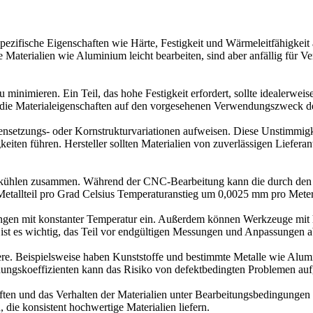
pezifische Eigenschaften wie Härte, Festigkeit und Wärmeleitfähigkeit 
e Materialien wie Aluminium leicht bearbeiten, sind aber anfällig für V
inimieren. Ein Teil, das hohe Festigkeit erfordert, sollte idealerweise
ig, die Materialeigenschaften auf den vorgesehenen Verwendungszweck d
ensetzungs- oder Kornstrukturvariationen aufweisen. Diese Unstimmi
iten führen. Hersteller sollten Materialien von zuverlässigen Liefera
bkühlen zusammen. Während der CNC-Bearbeitung kann die durch den S
 Metallteil pro Grad Celsius Temperaturanstieg um 0,0025 mm pro Met
ungen mit konstanter Temperatur ein. Außerdem können Werkzeuge mit 
st es wichtig, das Teil vor endgültigen Messungen und Anpassungen abk
ndere. Beispielsweise haben Kunststoffe und bestimmte Metalle wie Al
nungskoeffizienten kann das Risiko von defektbedingten Problemen a
ten und das Verhalten der Materialien unter Bearbeitungsbedingungen 
 die konsistent hochwertige Materialien liefern.