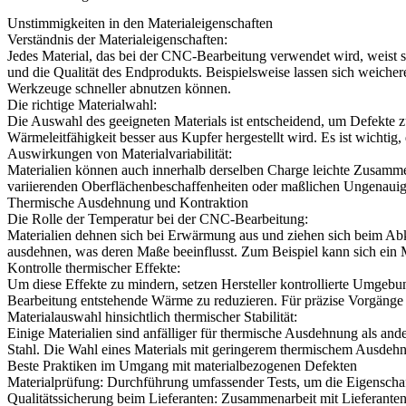
Unstimmigkeiten in den Materialeigenschaften
Verständnis der Materialeigenschaften:
Jedes Material, das bei der CNC-Bearbeitung verwendet wird, weist s
und die Qualität des Endprodukts. Beispielsweise lassen sich weicher
Werkzeuge schneller abnutzen können.
Die richtige Materialwahl:
Die Auswahl des geeigneten Materials ist entscheidend, um Defekte zu m
Wärmeleitfähigkeit besser aus Kupfer hergestellt wird. Es ist wicht
Auswirkungen von Materialvariabilität:
Materialien können auch innerhalb derselben Charge leichte Zusamm
variierenden Oberflächenbeschaffenheiten oder maßlichen Ungenauigke
Thermische Ausdehnung und Kontraktion
Die Rolle der Temperatur bei der CNC-Bearbeitung:
Materialien dehnen sich bei Erwärmung aus und ziehen sich beim A
ausdehnen, was deren Maße beeinflusst. Zum Beispiel kann sich ein
Kontrolle thermischer Effekte:
Um diese Effekte zu mindern, setzen Hersteller kontrollierte Umgeb
Bearbeitung entstehende Wärme zu reduzieren. Für präzise Vorgänge i
Materialauswahl hinsichtlich thermischer Stabilität:
Einige Materialien sind anfälliger für thermische Ausdehnung als a
Stahl. Die Wahl eines Materials mit geringerem thermischem Ausdeh
Beste Praktiken im Umgang mit materialbezogenen Defekten
Materialprüfung: Durchführung umfassender Tests, um die Eigenschaf
Qualitätssicherung beim Lieferanten: Zusammenarbeit mit Lieferanten,