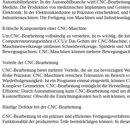
Automobilindustrie:
In der Automobilbranche wird CNC-Bearbeitung z
Medizin:
Die Produktion von medizinischen Implantaten und Geräten 
Elektronik:
In der Elektronikindustrie ist Präzision entscheidend, un
Industriemaschinen:
Die Fertigung von Maschinen und Industrieanlage
Kritische Komponenten einer CNC-Maschine
Um CNC-Bearbeitung vollständig zu verstehen, ist es wichtig, die 
Computersteuerungseinheit (CCU): Das Gehirn der CNC-Maschine, di
Maschinenwerkzeuge
umfassen Schneidwerkzeuge, Spindeln und Arbeit
Bewegungsachsen:
CNC-Maschinen können mehrere Bewegungsachsen h
Vorteile der CNC-Bearbeitung
CNC-Bearbeitung bietet mehrere Vorteile, die sie zur bevorzugten Wa
Hohe Präzision:
CNC-Maschinen erreichen Toleranzen im Bereich von
Wiederholgenauigkeit:
Ist ein Programm einmal eingestellt, können 
Komplexe Geometrien:
CNC-Bearbeitung ermöglicht die Herstellung 
Effizienz:
Durch Automatisierung kann CNC-Bearbeitung rund um die 
Kosteneffizienz:
Obwohl die Einrichtungskosten hoch sein können, er
Häufige Defekte bei der CNC-Bearbeitung
CNC-Bearbeitung ist ein präzises und effizientes Fertigungsverfahren, 
Funktionalität der produzierten Teile beeinträchtigen können. In di