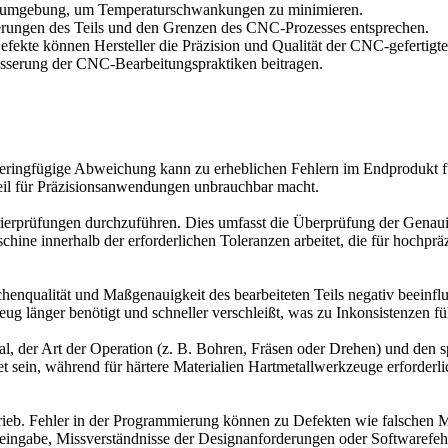
ungsumgebung, um Temperaturschwankungen zu minimieren.
derungen des Teils und den Grenzen des CNC-Prozesses entsprechen.
ekte können Hersteller die Präzision und Qualität der CNC-gefertigten
besserung der CNC-Bearbeitungspraktiken beitragen.
e geringfügige Abweichung kann zu erheblichen Fehlern im Endprodukt
n Teil für Präzisionsanwendungen unbrauchbar macht.
rierprüfungen durchzuführen. Dies umfasst die Überprüfung der Genau
schine innerhalb der erforderlichen Toleranzen arbeitet, die für hochp
enqualität und Maßgenauigkeit des bearbeiteten Teils negativ beeinflu
eug länger benötigt und schneller verschleißt, was zu Inkonsistenzen fü
al, der Art der Operation (z. B. Bohren, Fräsen oder Drehen) und den
et sein, während für härtere Materialien Hartmetallwerkzeuge erforderl
rieb. Fehler in der Programmierung können zu Defekten wie falsche
eingabe, Missverständnisse der Designanforderungen oder Softwarefeh