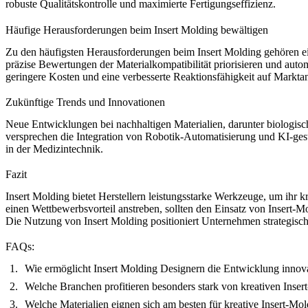
robuste Qualitätskontrolle und
maximierte Fertigungseffizienz
.
Häufige Herausforderungen beim Insert Molding bewältigen
Zu den häufigsten Herausforderungen beim Insert Molding gehören e
präzise Bewertungen der
Materialkompatibilität
priorisieren und auto
geringere Kosten und eine verbesserte Reaktionsfähigkeit auf Markta
Zukünftige Trends und Innovationen
Neue Entwicklungen bei nachhaltigen Materialien, darunter
biologis
versprechen die Integration von
Robotik-Automatisierung
und KI-gest
in der Medizintechnik.
Fazit
Insert Molding bietet Herstellern leistungsstarke Werkzeuge, um ihr 
einen Wettbewerbsvorteil anstreben, sollten den Einsatz von Insert-
Die Nutzung von Insert Molding positioniert Unternehmen strategisc
FAQs:
Wie ermöglicht Insert Molding Designern die Entwicklung innov
Welche Branchen profitieren besonders stark von kreativen Ins
Welche Materialien eignen sich am besten für kreative Insert-Mo