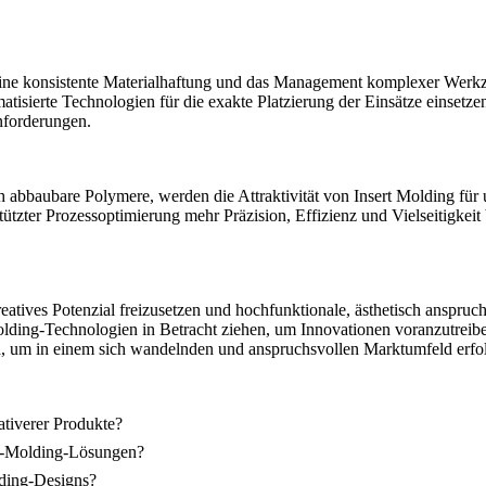
ine konsistente Materialhaftung und das Management komplexer Werkze
matisierte Technologien für die exakte Platzierung der Einsätze einse
nforderungen.
ch abbaubare Polymere
, werden die Attraktivität von Insert Molding fü
ützter Prozessoptimierung mehr Präzision, Effizienz und Vielseitigke
kreatives Potenzial freizusetzen und hochfunktionale, ästhetisch anspr
Molding-Technologien in Betracht ziehen, um Innovationen voranzutreib
h, um in einem sich wandelnden und anspruchsvollen Marktumfeld erfol
ativerer Produkte?
ert-Molding-Lösungen?
lding-Designs?