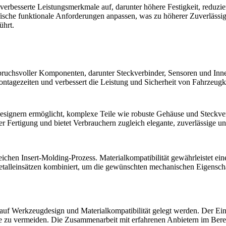
 verbesserte Leistungsmerkmale auf, darunter höhere Festigkeit,
reduzie
fische funktionale Anforderungen anpassen, was zu höherer Zuverlässigk
ührt.
spruchsvoller Komponenten, darunter Steckverbinder, Sensoren und Inn
Montagezeiten und verbessert die
Leistung
und Sicherheit von Fahrzeugk
 Designern ermöglicht, komplexe Teile wie
robuste Gehäuse
und Steckverb
 Fertigung und bietet Verbrauchern zugleich elegante, zuverlässige un
ichen Insert-Molding-Prozess. Materialkompatibilität gewährleistet eine 
alleinsätzen kombiniert, um die gewünschten mechanischen Eigenscha
 Werkzeugdesign und Materialkompatibilität gelegt werden. Der Einsa
e zu vermeiden. Die Zusammenarbeit mit erfahrenen Anbietern im Berei